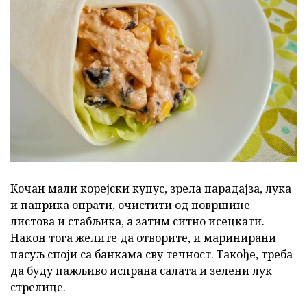
Кочан мали корејски купус, зрела парадајза, лука
и паприка опрати, очистити од површине
листова и стабљика, а затим ситно исецкати.
Након тога желите да отворите, и маринирани
пасуљ споји са банкама сву течност. Такође, треба
да буду пажљиво испрана салата и зелени лук
стрелице.