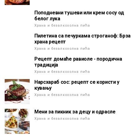
Поподневни тушеви или крем сосу од
белог лука
Храна и безалкохолна пића
Пилетина са печуркама строганоф: Брза
храна рецепт
Храна и безалкохолна пића
Рецепт домаће равиоле - породична
традиција
Храна и безалкохолна пића
Нарсхараб сос: рецепт се користи у
кувању
Храна и безалкохолна пића
Мени за пикник за децу и одрасле
Храна и безалкохолна пића