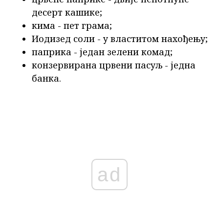
десерт кашике;
кима - пет грама;
Иодизед соли - у властитом нахођењу;
паприка - један зелени комад;
конзервирана црвени пасуљ - једна
банка.
ad