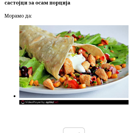
састојци за осам порција
Морамо да: