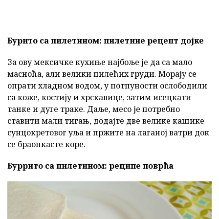
Бурито са пилетином: пилетине рецепт дојке
За ову мексичке кухиње најбоље је да са мало
масноћа, али велики пилећих груди. Морају се
опрати хладном водом, у потпуности ослободили
са коже, костију и хрскавице, затим исецкати
танке и дуге траке. Даље, месо је потребно
ставити мали тигањ, додајте две велике кашике
сунцокретовог уља и пржите на лаганој ватри док
се браонкасте коре.
Буррито са пилетином: реципе поврћа