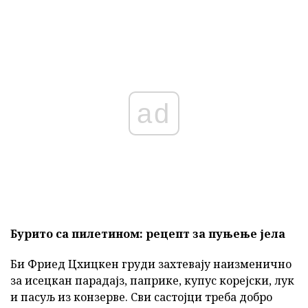
ad
Бурито са пилетином: рецепт за пуњење јела
Би Фриед Цхицкен груди захтевају наизменично
за исецкан парадајз, паприке, купус корејски, лук
и пасуљ из конзерве. Сви састојци треба добро