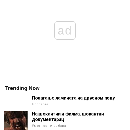
ad
Trending Now
Полагање ламината на дрвеном поду
Простота
Најшокантнији филма. шокантан
документарац
Уметност и забава