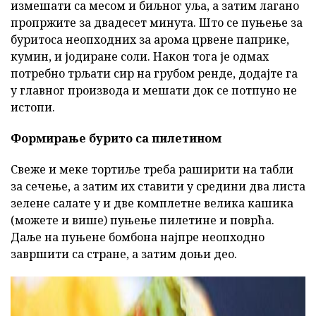
измешати са месом и биљног уља, а затим лагано
пропржите за двадесет минута. Што се пуњење за
буритоса неопходних за арома црвене паприке,
кумин, и јодиране соли. Након тога је одмах
потребно трљати сир на грубом ренде, додајте га
у главног производа и мешати док се потпуно не
истопи.
Формирање бурито са пилетином
Свеже и меке тортиље треба раширити на табли
за сечење, а затим их ставити у средини два листа
зелене салате у и две комплетне велика кашика
(можете и више) пуњење пилетине и поврћа.
Даље на пуњене бомбона најпре неопходно
завршити са стране, а затим доњи део.