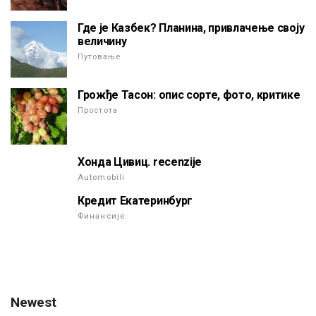
Где је Казбек? Планина, привлачење своју
величину
Путовање
Грожђе Тасон: опис сорте, фото, критике
Простота
Хонда Цивиц. recenzije
Automobili
Кредит Екатеринбург
Финансије
Newest