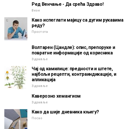
Ред Венчање - Да срећа Здраво!
Везе
Како испеглати мајицу са дугим рукавима
реду?
Простота
Волтарен (Цандле): опис, препоруке и
повратне информације од корисника
Здравље
Чај од камилице: предности и штете,
најбољи рецепти, контраиндикације, и
апликација
Здравље
Каверозно хемангиом
Здравље
Како да шије дневника књигу?
Посао