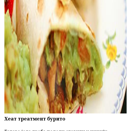
ad
Хеат треатмент бурито