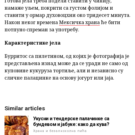
Готова јела треба подели ставити у чинију,
намаже уљем, покрити са густом фолијом и
ставити у ормар духовоцхни око тридесет минута.
Након неког времена
Мексичка храна
ће бити
потпуно спреман за употребу.
Карактеристике јела
Бурритос са пилетином, од којих је фотографија је
представљена изнад може да се уради не само од
куповине кукуруза тортиље, али и независно су
сличне палацинке на основу јогурт или јаја.
Similar articles
Укусни и тендерске палачинке са
бундевом и јабуке: како да кува?
Храна и безалкохолна пића