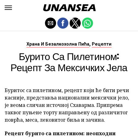
,
Храна И Безалкохолна Пића
Рецепти
Бурито Са Пилетином:
Рецепт За Мексичких Јела
Буритос са пилетином, рецепт који ће бити речи
касније, представља национални мексички јело,
је веома сличан источној Схаварма. Припрема
таквог пуњене торту направљену од различитог
поврћа, меса, лековитог биља и зачина.
Рецепт бурито са пилетином: неопходни