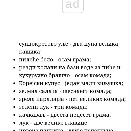
ad
сунцокретово уље - два пуна велика
кашика;
пилеће бело - осам грама;
реади колачи на бази воде за пиће и
кукурузно брашно - осам комада;
Корејски купус - један мали виљушка;
зелена салата - шеснаест комада;
зрела парадајза - пет великих комада;
зелени лук - три комада;
качкаваљ - двеста педесет грама;
лук - две велике главице;
црвене паприке - двије непотпуне