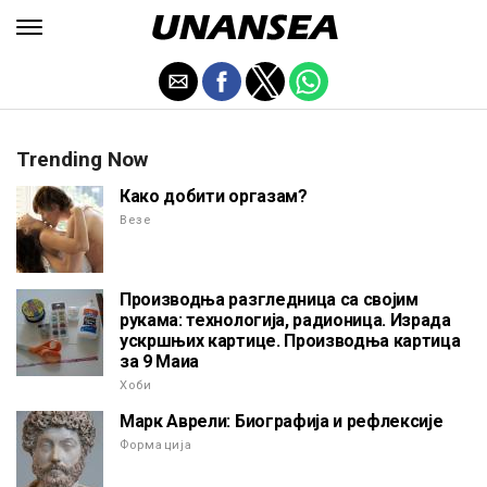
Trending Now
Како добити оргазам?
Везе
Производња разгледница са својим
рукама: технологија, радионица. Израда
ускршњих картице. Производња картица
за 9 Маиа
Хоби
Марк Аврели: Биографија и рефлексије
Формација