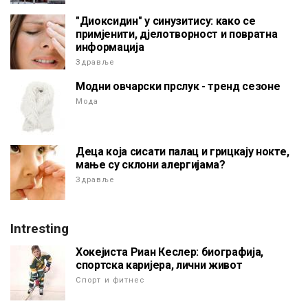
"Диоксидин" у синузитису: како се
примјенити, дјелотворност и повратна
информација
Здравље
Модни овчарски прслук - тренд сезоне
Мода
Деца која сисати палац и грицкају нокте,
мање су склони алергијама?
Здравље
Intresting
Хокејиста Риан Кеслер: биографија,
спортска каријера, лични живот
Спорт и фитнес