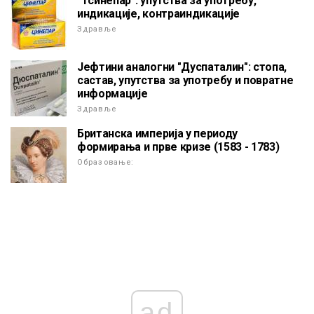
"Тсинепар": упутства за употребу,
индикације, контраиндикације
Здравље
Јефтини аналогни "Дуспаталин": стопа,
састав, упутства за употребу и повратне
информације
Здравље
Британска империја у периоду
формирања и прве кризе (1583 - 1783)
Образовање:
ad