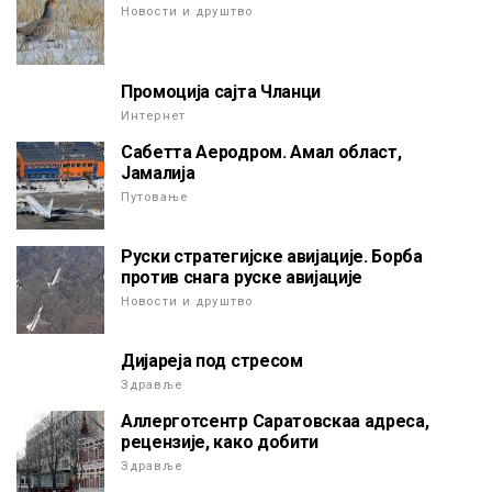
Новости и друштво
Промоција сајта Чланци
Интернет
Сабетта Аеродром. Амал област,
Јамалија
Путовање
Руски стратегијске авијације. Борба
против снага руске авијације
Новости и друштво
Дијареја под стресом
Здравље
Аллерготсентр Саратовскаа адреса,
рецензије, како добити
Здравље