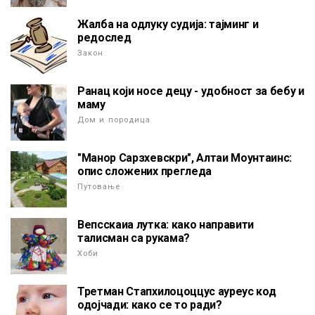
Жалба на одлуку судија: тајминг и
редослед
Закон
Ранац који носе децу - удобност за бебу и
маму
Дом и породица
"Манор Сарзхевскри", Алтаи Моунтаинс:
опис сложених прегледа
Путовање
Вепсскаиа лутка: како направити
талисман са рукама?
Хоби
Третман Стапхилоцоццус ауреус код
одојчади: како се то ради?