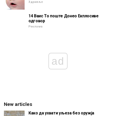
Здравље
14 Ваис То поште Донео Екплосиве
одговор
Реклама
ad
New articles
Како да ухвати уљеза без оружја