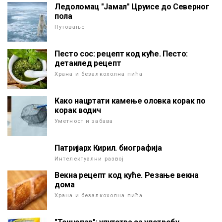
Ледоломац "Јамал" Цруисе до Северног
пола
Путовање
Песто сос: рецепт код куће. Песто:
детаилед рецепт
Храна и безалкохолна пића
Како нацртати камење оловка корак по
корак водич
Уметност и забава
Патријарх Кирил. биографија
Интелектуални развој
Векна рецепт код куће. Резање векна
дома
Храна и безалкохолна пића