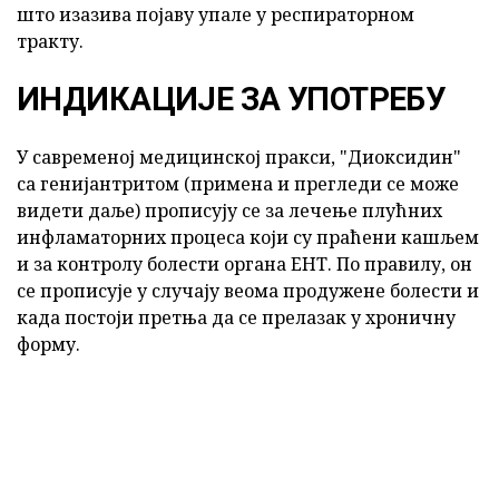
што изазива појаву упале у респираторном
тракту.
ИНДИКАЦИЈЕ ЗА УПОТРЕБУ
У савременој медицинској пракси, "Диоксидин"
са генијантритом (примена и прегледи се може
видети даље) прописују се за лечење плућних
инфламаторних процеса који су праћени кашљем
и за контролу болести органа ЕНТ. По правилу, он
се прописује у случају веома продужене болести и
када постоји претња да се прелазак у хроничну
форму.