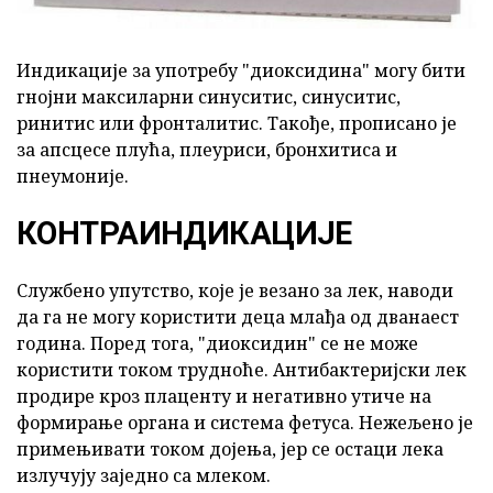
Индикације за употребу "диоксидина" могу бити
гнојни максиларни синуситис, синуситис,
ринитис или фронталитис. Такође, прописано је
за апсцесе плућа, плеуриси, бронхитиса и
пнеумоније.
КОНТРАИНДИКАЦИЈЕ
Службено упутство, које је везано за лек, наводи
да га не могу користити деца млађа од дванаест
година. Поред тога, "диоксидин" се не може
користити током трудноће. Антибактеријски лек
продире кроз плаценту и негативно утиче на
формирање органа и система фетуса. Нежељено је
примењивати током дојења, јер се остаци лека
излучују заједно са млеком.