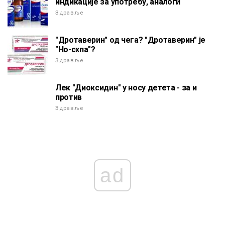
индикације за употребу, аналоги
Здравље
"Дротаверин" од чега? "Дротаверин" је
"Но-схпа"?
Здравље
Лек "Диоксидин" у носу детета - за и
против
Здравље
ad