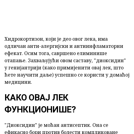
Хидрокортизон, који је део овог лека, има
одличан анти-алергијски и антиинфламаторни
ефекат. Осим тога, савршено елиминише
отапање. Захваљујући овом саставу, "диоксидин"
у генијантрији (како примијенити овај лек, што
ћете научити даље) успешно се користи у домаћој
медицини.
КАКО ОВАЈ ЛЕК
ФУНКЦИОНИШЕ?
"Диоксидин" је моћан антисептик. Она се
ефикасно бори против болести компликоване