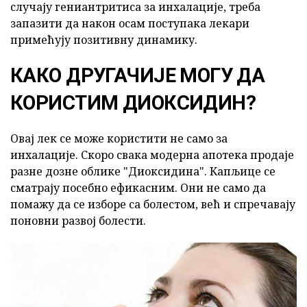
случају гениантритиса за инхалације, треба
запазити да након осам поступака лекари
примећују позитивну динамику.
КАКО ДРУГАЧИЈЕ МОГУ ДА
КОРИСТИМ ДИОКСИДИН?
Овај лек се може користити не само за
инхалације. Скоро свака модерна апотека продаје
разне дозне облике "Диоксидина". Капљице се
сматрају посебно ефикасним. Они не само да
помажу да се изборе са болестом, већ и спречавају
поновни развој болести.