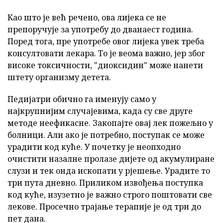
Као што је већ речено, ова лијека се не
препоручује за употребу до дванаест година.
Поред тога, пре употребе овог лијека увек треба
консултовати лекара. То је веома важно, јер због
високе токсичности, "диоксидин" може нанети
штету организму детета.
Педијатри обично га именују само у
најкрупнијим случајевима, када су све друге
методе неефикасне. Закопајте овај лек пожељно у
болници. Али ако је потребно, поступак се може
урадити код куће. У почетку је неопходно
очистити назалне пролазе дијете од акумулиране
слузи и тек онда ископати у рјешење. Урадите то
три пута дневно. Приликом извођења поступка
код куће, изузетно је важно строго поштовати све
лекове. Просечно трајање терапије је од три до
пет дана.