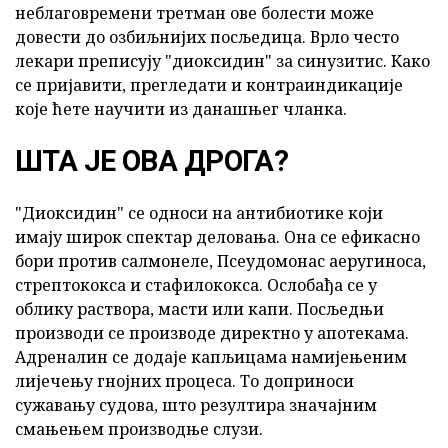
неблаговремени третман ове болести може
довести до озбиљнијих посљедица. Врло често
лекари преписују "диоксидин" за синузитис. Како
се пријавити, прегледати и контраиндикације
које ћете научити из данашњег чланка.
ШТА ЈЕ ОВА ДРОГА?
"Диоксидин" се односи на антибиотике који
имају широк спектар деловања. Она се ефикасно
бори против салмонеле, Псеудомонас аеругиноса,
стрептококса и стафилококса. Ослобађа се у
облику раствора, масти или капи. Посљедњи
производи се производе директно у апотекама.
Адреналин се додаје капљицама намијењеним
лијечењу гнојних процеса. То доприноси
сужавању судова, што резултира значајним
смањењем производње слузи.