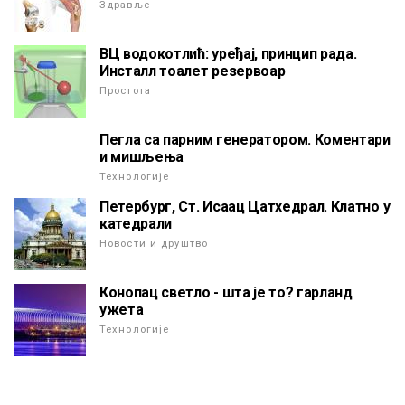
Здравље
ВЦ водокотлић: уређај, принцип рада.
Инсталл тоалет резервоар
Простота
Пегла са парним генератором. Коментари
и мишљења
Технологије
Петербург, Ст. Исаац Цатхедрал. Клатно у
катедрали
Новости и друштво
Конопац светло - шта је то? гарланд
ужета
Технологије