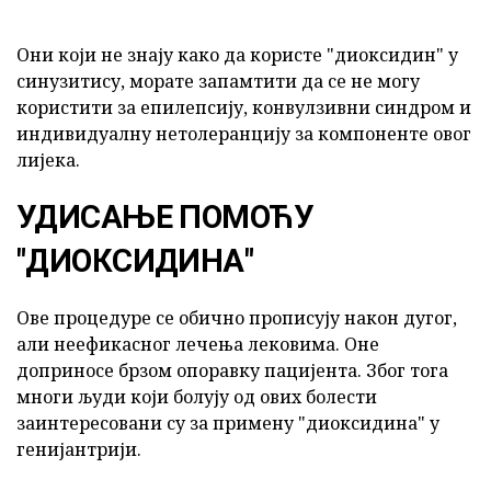
Они који не знају како да користе "диоксидин" у
синузитису, морате запамтити да се не могу
користити за епилепсију, конвулзивни синдром и
индивидуалну нетолеранцију за компоненте овог
лијека.
УДИСАЊЕ ПОМОЋУ
"ДИОКСИДИНА"
Ове процедуре се обично прописују након дугог,
али неефикасног лечења лековима. Оне
доприносе брзом опоравку пацијента. Због тога
многи људи који болују од ових болести
заинтересовани су за примену "диоксидина" у
генијантрији.