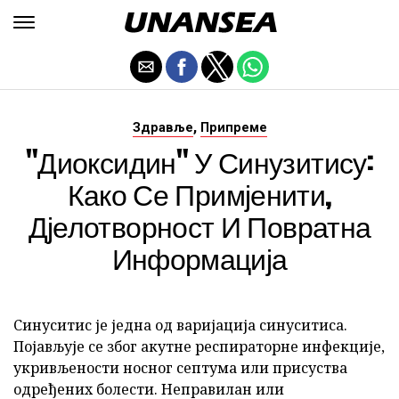
,
Здравље
Припреме
"Диоксидин" У Синузитису:
Како Се Примјенити,
Дјелотворност И Повратна
Информација
Синуситис је једна од варијација синуситиса.
Појављује се због акутне респираторне инфекције,
укривљености носног септума или присуства
одређених болести. Неправилан или