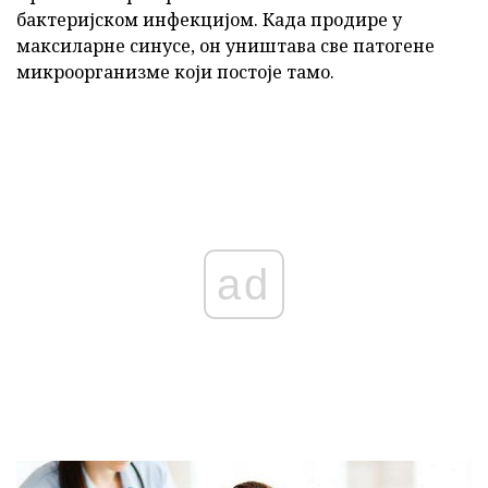
бактеријском инфекцијом. Када продире у
максиларне синусе, он уништава све патогене
микроорганизме који постоје тамо.
ad