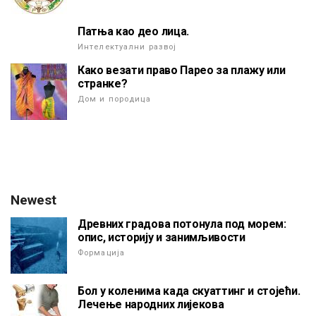
Патња као део лица.
Интелектуални развој
Како везати право Парео за плажу или
странке?
Дом и породица
Newest
Древних градова потонула под морем:
опис, историју и занимљивости
Формација
Бол у коленима када скуаттинг и стојећи.
Лечење народних лијекова