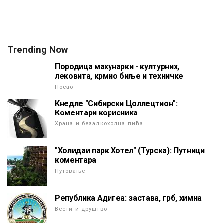
Trending Now
Породица махунарки - културних,
лековита, крмно биље и техничке
Посао
Кнедле "Сибирски Цоллецтион":
Коментари корисника
Храна и безалкохолна пића
"Холидаи парк Хотел" (Турска): Путници
коментара
Путовање
Република Адигеа: застава, грб, химна
Вести и друштво