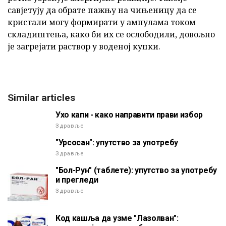
савјетују да обрате пажњу на чињеницу да се
кристали могу формирати у ампулама током
складиштења, како би их се ослободили, довољно
је загрејати раствор у воденој купки.
Similar articles
Ухо капи - како направити прави избор
Здравље
"Урсосан": упутство за употребу
Здравље
"Бол-Рун" (таблете): упутство за употребу
и прегледи
Здравље
Код кашља да узме "Лазолван":