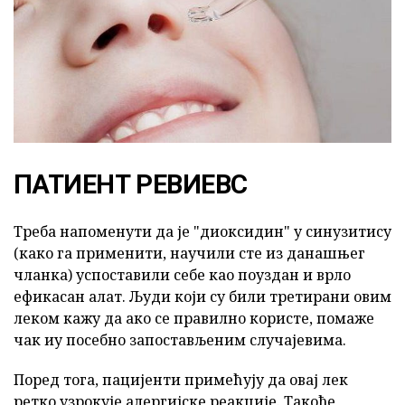
ПАТИЕНТ РЕВИЕВС
Треба напоменути да је "диоксидин" у синузитису
(како га применити, научили сте из данашњег
чланка) успоставили себе као поуздан и врло
ефикасан алат. Људи који су били третирани овим
леком кажу да ако се правилно користе, помаже
чак иу посебно запостављеним случајевима.
Поред тога, пацијенти примећују да овај лек
ретко узрокује алергијске реакције. Такође