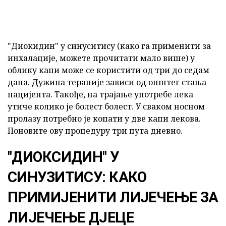
"Диокидин" у синуситису (како га применити за
инхалације, можете прочитати мало више) у
облику капи може се користити од три до седам
дана. Дужина терапије зависи од општег стања
пацијента. Такође, на трајање употребе лека
утиче колико је болест болест. У сваком носном
пролазу потребно је копати у две капи лекова.
Поновите ову процедуру три пута дневно.
"ДИОКСИДИН" У
СИНУЗИТИСУ: КАКО
ПРИМИЈЕНИТИ ЛИЈЕЧЕЊЕ ЗА
ЛИЈЕЧЕЊЕ ДЈЕЦЕ