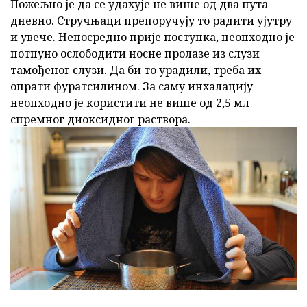
Пожељно је да се удахује не више од два пута
дневно. Стручњаци препоручују то радити ујутру
и увече. Непосредно прије поступка, неопходно је
потпуно ослободити носне пролазе из слузи
тамођеног слузи. Да би то урадили, треба их
опрати фуратсилином. За саму инхалацију
неопходно је користити не више од 2,5 мл
спремног диоксидног раствора.