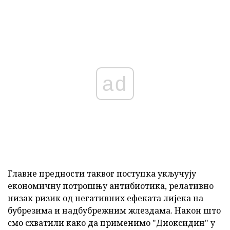
ad
Главне предности таквог поступка укључују
економичну потрошњу антибиотика, релативно
низак ризик од негативних ефеката лијека на
бубрезима и надбубрежним жлездама. Након што
смо схватили како да применимо "Диоксидин" у