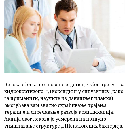
Висока ефикасност овог средства је због присуства
хидрокортизона. "Диоксидин" у синузитису (како
га применити, научите из данашњег чланка)
омогућава вам знатно скраћивање трајања
терапије и спречавање развоја компликација.
Акција овог лекова је усмерена на потпуно
уништавање структуре ДНК патогених бактерија,