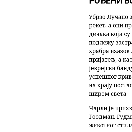
РОЂЕНИ В
Убрзо Лучано 
рекет, а они 
дечака који су
подлежу застр
храбра изазов
пријатељ, а ка
јеврејски банд
успешног криви
на крају поста
широм света.
Чарли је прих
Гоодман. Гудм
животног стил