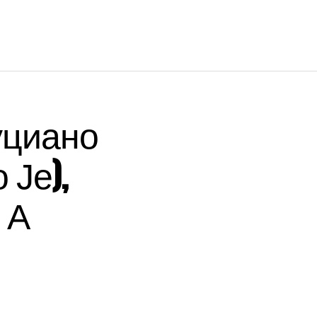
уциано
 Је),
 А