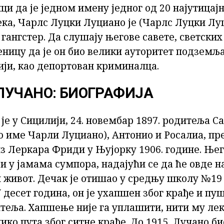
и да је једном имену једног од 20 најутицај
ка, Чарлс Луцки Луциано је (Чарлс Луцки Луц
о гангстер. Да слушају његове савете, светских
ницу да је он био велики ауторитет подземља.
ији, као депортован криминалца.
ЛУЧАНО: БИОГРАФИЈА
 је у Сицилији, 24. новембар 1897. родитеља С
 име Чарли Луциано), Антонио и Росалиа, пре
з Леркара Фриди у Њујорку 1906. године. Њего
и у јамама сумпора, надајући се да ће овде н
 живот. Дечак је отишао у средњу школу №19
 У десет година, он је ухапшен због крађе и пу
еља. Хапшење није га уплашити, нити му лекц
ко пута због ситне крађе. До 1915, Лучано б