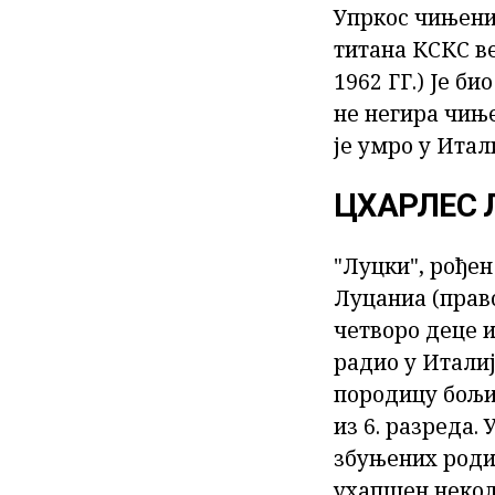
Упркос чињениц
титана КСКС ве
1962 ГГ.) Је би
не негира чиње
је умро у Итал
ЦХАРЛЕС 
"Луцки", рођен
Луцаниа (право
четворо деце и
радио у Италиј
породицу бољи
из 6. разреда.
збуњених родит
ухапшен неколи