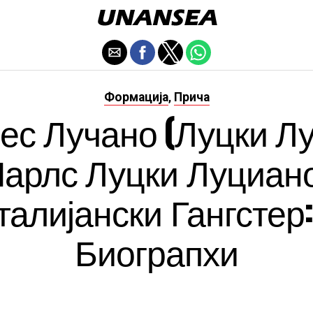
Формација
Прича
,
ес Лучано (Луцки Л
Чарлс Луцки Луциано
талијански Гангстер:
Биограпхи