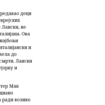
предавао деци
еврејских
р Лански, не
талијана. Ова
 најбољи
 италијански и
вела до
 смрти. Лански
ујорку и
стер Мак
уциано
а ради колико