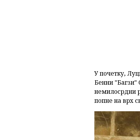
У почетку, Лу
Бенни "Багзи" 
немилосрдни ро
попне на врх с