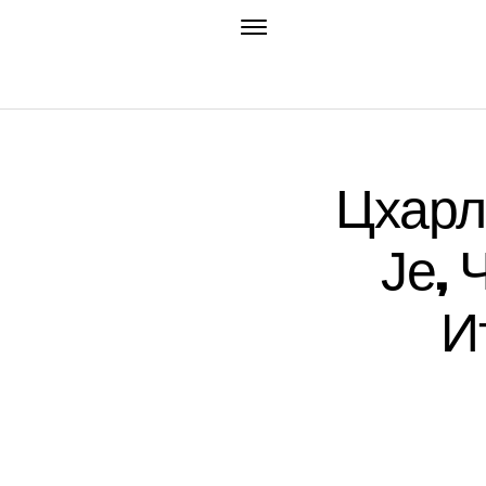
Цхарл
Је, 
И