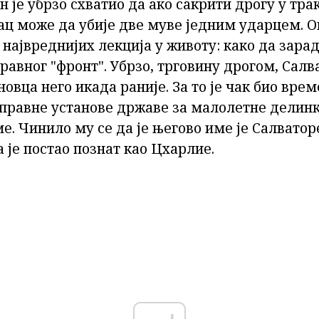
н је убрзо схватио да ако сакрити дрогу у тр
тац може да убије две муве једним ударцем. О
 највреднијих лекција у животу: како да зара
авног "фронт". Убрзо, трговину дрогом, Салва
овца него икада раније. За то је чак био вре
правне установе државе за малолетне делинк
е. Чинило му се да је његово име је Салваторе
а је постао познат као Цхарлие.