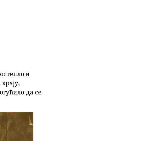
остелло и
 крају,
огућило да се