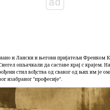
ad
циано и Лански и његови пријатељи Френком К
Сиегел опљачкали да саставе крај с крајем. На
ђени стил вођства од сваког од њих им је ом
вог изабраног "професије".