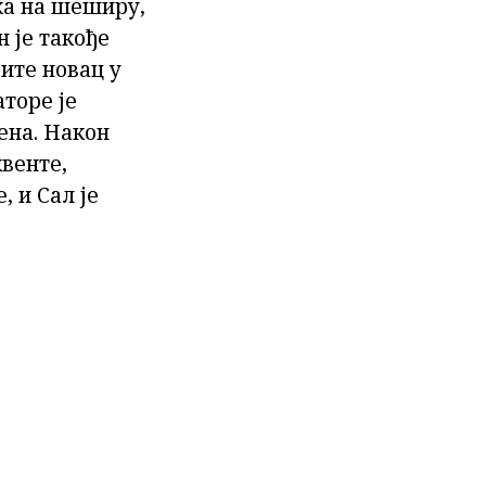
ака на шеширу,
н је такође
дите новац у
торе је
мена. Након
венте,
, и Сал је