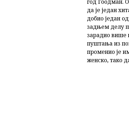
год Гоодман. О
да је један хи
добио један од
задњем делу пр
зарадио више н
пуштања из по
променио је им
женско, тако д