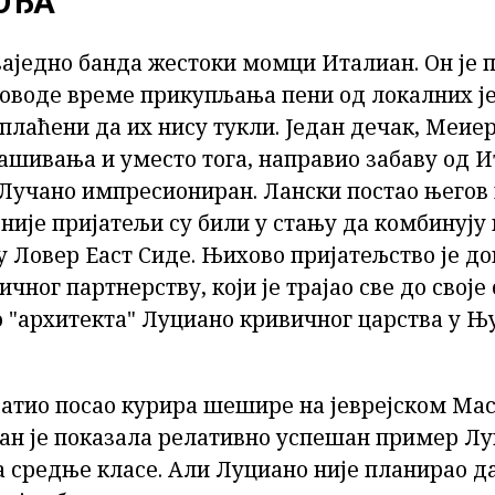
ОЂА
заједно банда жестоки момци Италиан. Он је 
проводе време прикупљања пени од локалних ј
 плаћени да их нису тукли. Један дечак, Меие
ашивања и уместо тога, направио забаву од И
 Лучано импресиониран. Лански постао његов
сније пријатељи су били у стању да комбинују
у Ловер Еаст Сиде. Њихово пријатељство је до
чног партнерству, који је трајао све до своје
о "архитекта" Луциано кривичног царства у Њ
ватио посао курира шешире на јеврејском Ма
ан је показала релативно успешан пример Л
а средње класе. Али Луциано није планирао д