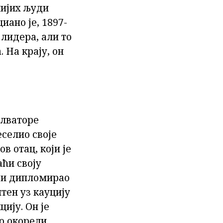
нијих људи
иано је, 1897-
 лидера, али то
 На крају, он
алваторе
селио своје
в отац, који је
аћи своју
 и дипломирао
штен уз кауцију
ију. Он је
ио окорели