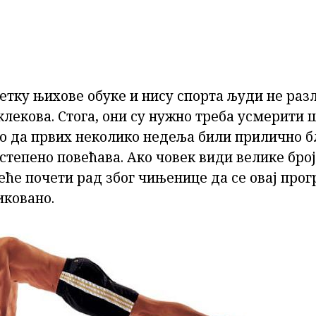
етку њихове обуке и нису спорта људи не разл
лекова. Стога, они су нужно треба усмерити 
о да првих неколико недеља били прилично бл
тепено повећава. Ако човек види велике број
еће почети рад због чињенице да се овај про
ковано.