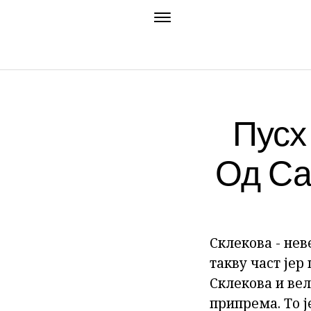
Пусх
Од Са
Склекова - нев
такву част јер
Склекова и вел
припрема. То ј