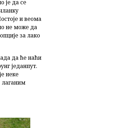
о је да се
 чланку
Постоје и веома
но не може да
 опције за лако
нада да ће наћи
унг једанпут.
је неке
е лаганим