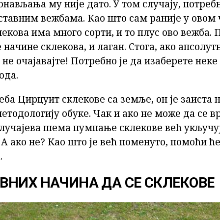
онављања му није дато. У том случају, потребн
оставним вежбама. Као што сам раније у овом
екова има много сорти, и то плус ово вежба. 
начине склекова, и лаган. Стога, ако апсолут
 не очајавајте! Потребно је да изаберете неке
ода.
реба Цирцуит склекове са земље, он је заиста 
етодологију обуке. Чак и ако не може да се вр
случајева шема пумпање склекове већ укључу
 А ако не? Као што је већ поменуто, помоћи ћ
.
ВНИХ НАЧИНА ДА СЕ СКЛЕКОВЕ