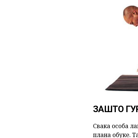
ЗАШТО ГУ
Свака особа л
плана обуке. Т