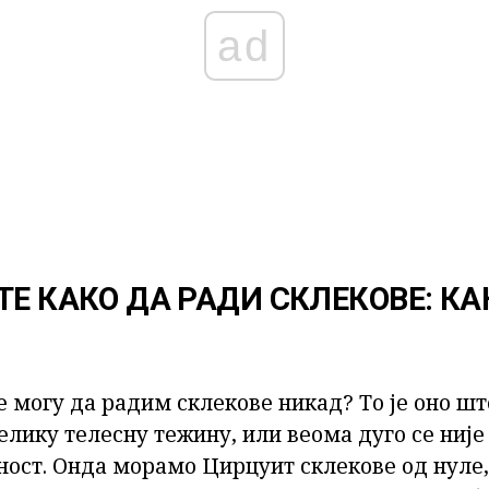
ad
ТЕ КАКО ДА РАДИ СКЛЕКОВЕ: КА
е могу да радим склекове никад? То је оно ш
елику телесну тежину, или веома дуго се није
ост. Онда морамо Цирцуит склекове од нуле,