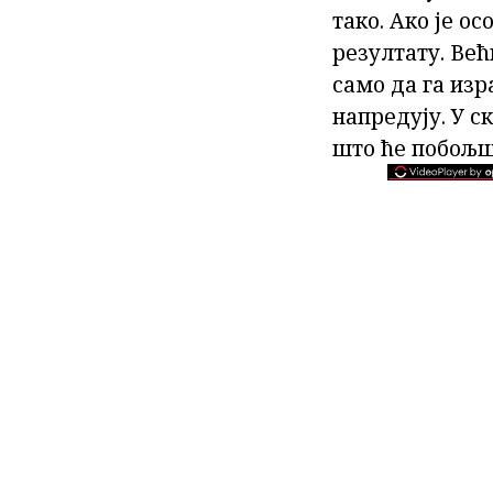
тако. Ако је о
резултату. Ве
само да га изр
напредују. У с
што ће побољша