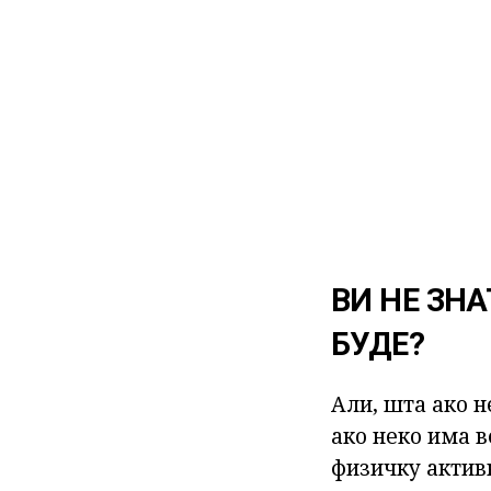
ВИ НЕ ЗНА
БУДЕ?
Али, шта ако н
ако неко има в
физичку активн