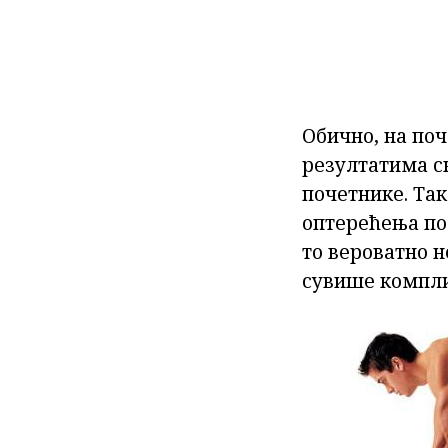
Обично, на поч
резултатима ск
почетнике. Так
оптерећења пос
то вероватно н
сувише компли