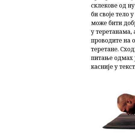
склекове од н
би своје тело 
може бити доб
у теретанама, 
проводите на о
теретане. Сход
питање одмах ј
касније у текст