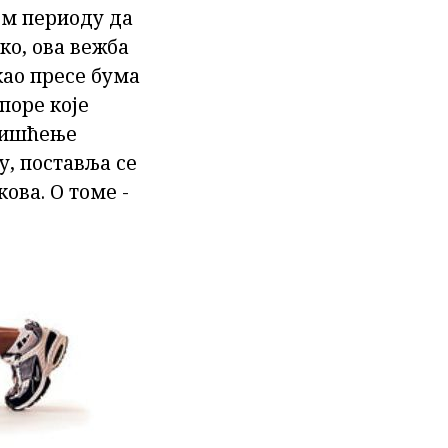
ом периоду да
ако, ова вежба
као пресе бума
поре које
оришћење
у, поставља се
ова. О томе -