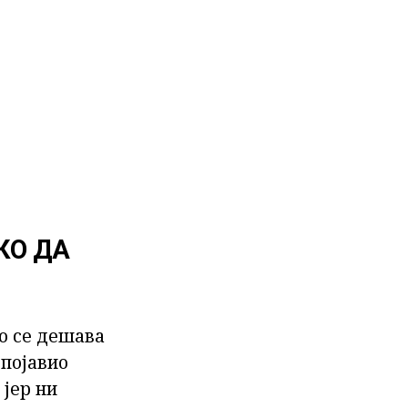
КО ДА
то се дешава
 појавио
 јер ни