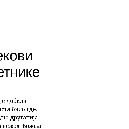
екови
етнике
је добила
иста било где.
уно другачија
а вежба. Вожња