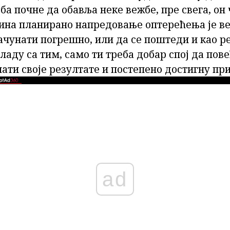
соба почне да обавља неке вежбе, пре свега, он
ћина планирано напредовање оптерећења је в
ачунати погрешно, или да се поштеди и као р
кладу са тим, само ти треба добар спој да пов
ти своје резултате и постепено достигну при
ad