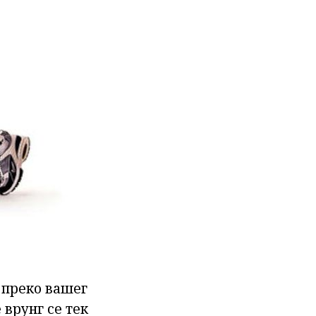
 преко вашег
 врунг се тек