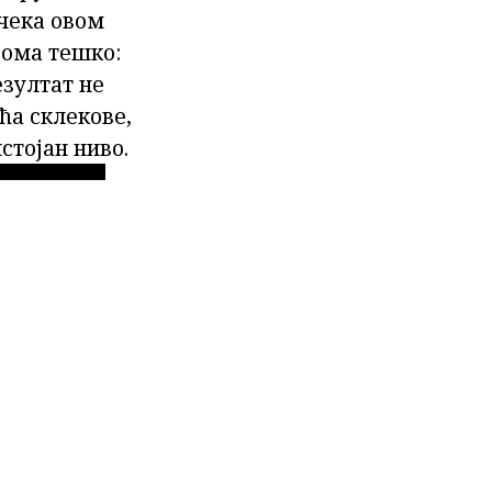
 чека овом
еома тешко:
езултат не
ећа склекове,
стојан ниво.