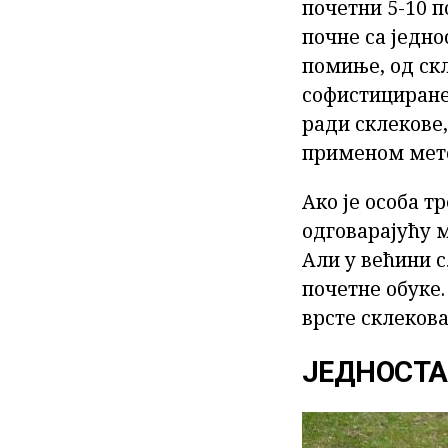
почетни 5-10 п
почне са једн
помиње, од скл
софистициране 
ради склекове,
применом мет
Ако је особа т
одговарајућу м
Али у већини 
почетне обуке.
врсте склекова
ЈЕДНОСТА