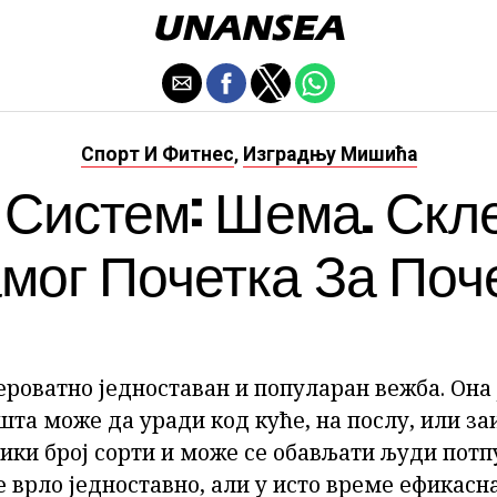
Спорт И Фитнес
Изградњу Мишића
,
 Систем: Шема. Скл
мог Почетка За Поч
ероватно једноставан и популаран вежба. Она 
 шта може да уради код куће, на послу, или за
ики број сорти и може се обављати људи потп
е врло једноставно, али у исто време ефикасн