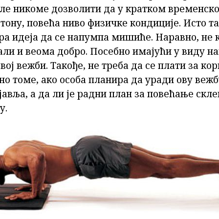
уле никоме дозволити да у кратком временск
у тону, повећа ниво физичке кондиције. Исто т
ра идеја да се напумпа мишиће. Наравно, не 
али и веома добро. Посебно имајући у виду на
вој вежби. Такође, не треба да се плати за к
но томе, ако особа планира да уради ову вежб
авља, а да ли је радни план за повећање склек
у.