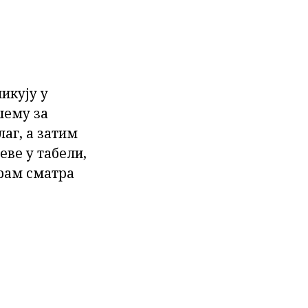
икују у
шему за
аг, а затим
еве у табели,
грам сматра