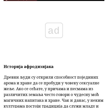
ad
Историја афродизијака
Древни људи су открили способност појединих
арома и хране да се пробуди у човеку сексуалне
жеље. Ако се сећате, у причама и песмама из
различитих земаља често говори о чудесну моћ
магичних напитака и хране. Чак и данас, у неким
културама постоји традиција да служи младу и