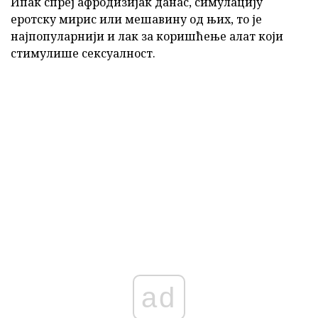
Ипак спреј афродизијак данас, симулацију
еротску мирис или мешавину од њих, то је
најпопуларнији и лак за коришћење алат који
стимулише сексуалност.
ad