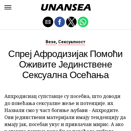
,
Везе
Сексуалност
Спреј Афродизијак Помоћи
Оживите Јединствене
Сексуална Осећања
Апхродисиац супстанце су посебна, што доводи
до повећања сексуалне жеље и потенције. их
Назвали смо у част богиње љубави - Апхродите.
Ови јединствени материјали имају тенденцију да
имају јак, посебан укус и привлачан мирис. А ако