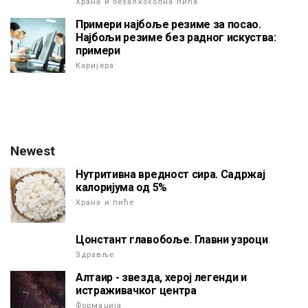
Храна и безалкохолна пића
Примери најбоље резиме за посао.
Најбољи резиме без радног искуства:
примери
Каријера
Newest
Нутритивна вредност сира. Садржај
калоријума од 5%
Храна и пиће
Цонстант главобоље. Главни узроци
Здравље
Алтаир - звезда, херој легенди и
истраживачког центра
Формација