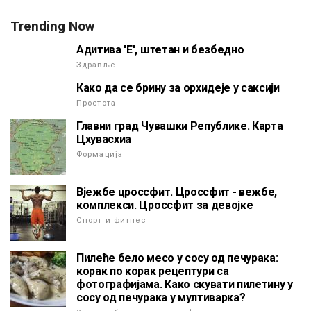
Trending Now
Адитива 'Е', штетан и безбедно
Здравље
Како да се брину за орхидеје у саксији
Простота
Главни град Чувашки Републике. Карта
Цхувасхиа
Формација
Вјежбе цроссфит. Цроссфит - вежбе,
комплекси. Цроссфит за девојке
Спорт и фитнес
Пилеће бело месо у сосу од печурака:
корак по корак рецептури са
фотографијама. Како скувати пилетину у
сосу од печурака у мултиварка?