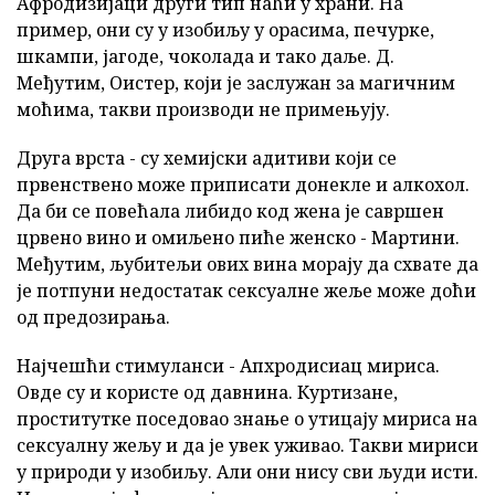
Афродизијаци други тип наћи у храни. На
пример, они су у изобиљу у орасима, печурке,
шкампи, јагоде, чоколада и тако даље. Д.
Међутим, Оистер, који је заслужан за магичним
моћима, такви производи не примењују.
Друга врста - су хемијски адитиви који се
првенствено може приписати донекле и алкохол.
Да би се повећала либидо код жена је савршен
црвено вино и омиљено пиће женско - Мартини.
Међутим, љубитељи ових вина морају да схвате да
је потпуни недостатак сексуалне жеље може доћи
од предозирања.
Најчешћи стимуланси - Апхродисиац мириса.
Овде су и користе од давнина. Куртизане,
проститутке поседовао знање о утицају мириса на
сексуалну жељу и да је увек уживао. Такви мириси
у природи у изобиљу. Али они нису сви људи исти.