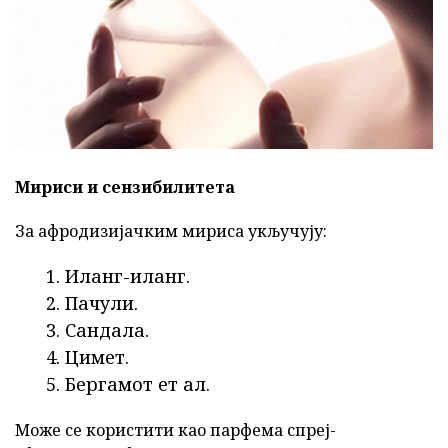
Мириси и сензибилитета
За афродизијачким мириса укључују:
Иланг-иланг.
Пачули.
Сандала.
Цимет.
Бергамот ет ал.
Може се користити као парфема спреј-