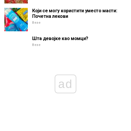
Који се могу користити уместо масти:
Почетна лекови
Везе
Шта девојке као момци?
Везе
ad