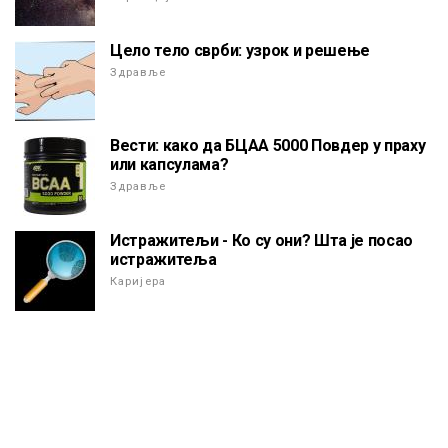
Цело тело сврби: узрок и решење
Здравље
Вести: како да БЦАА 5000 Повдер у праху
или капсулама?
Здравље
Истражитељи - Ко су они? Шта је посао
истражитеља
Каријера