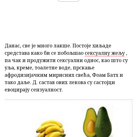
Данас, све је много лакше. Постоје хиљаде
средстава како би се побољшао
сексуалну жељу
,
па чак и продужити сексуални однос, као што су
уља, креме, тоалетне воде, прскање
афродизијачким мирисних свећа, Фоам Батх и
тако даље. Д. састав ових лекова су састојци
евоцирају сензуалност.