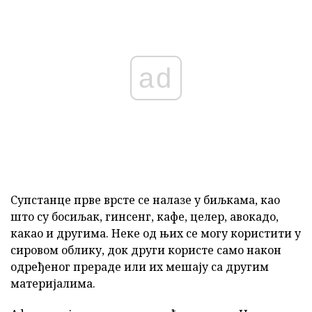
ad
Супстанце прве врсте се налазе у биљкама, као
што су босиљак, гинсенг, кафе, целер, авокадо,
какао и другима. Неке од њих се могу користити у
сировом облику, док други користе само након
одређеног прераде или их мешају са другим
материјалима.