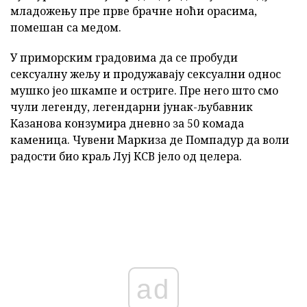
младожењу пре прве брачне ноћи орасима,
помешан са медом.
У приморским градовима да се пробуди
сексуалну жељу и продужавају сексуални однос
мушко јео шкампе и остриге. Пре него што смо
чули легенду, легендарни јунак-љубавник
Казанова конзумира дневно за 50 комада
каменица. Чувени Маркиза де Помпадур да воли
радости био краљ Луј КСВ јело од целера.
ad