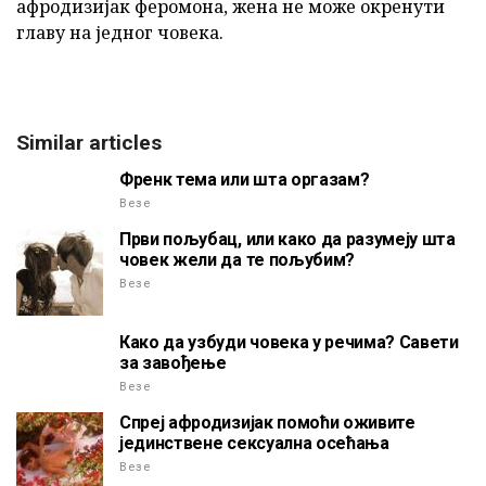
афродизијак феромона, жена не може окренути
главу на једног човека.
Similar articles
Френк тема или шта оргазам?
Везе
Први пољубац, или како да разумеју шта
човек жели да те пољубим?
Везе
Како да узбуди човека у речима? Савети
за завођење
Везе
Спреј афродизијак помоћи оживите
јединствене сексуална осећања
Везе