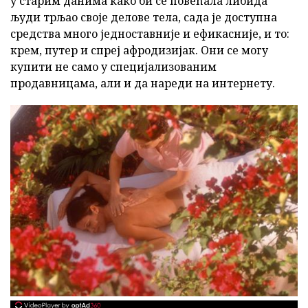
у старим данима како би се повећала либида
људи трљао своје делове тела, сада је доступна
средства много једноставније и ефикасније, и то:
крем, путер и спреј афродизијак. Они се могу
купити не само у специјализованим
продавницама, али и да нареди на интернету.