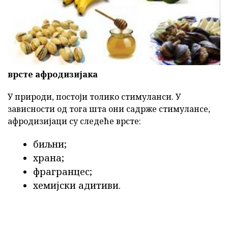
врсте афродизијака
У природи, постоји толико стимуланси. У
зависности од тога шта они садрже стимулансе,
афродизијаци су следеће врсте:
биљни;
храна;
фрагранцес;
хемијски адитиви.