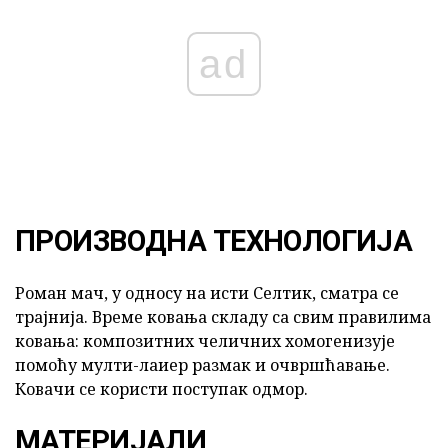
ad
ПРОИЗВОДНА ТЕХНОЛОГИЈА
Роман мач, у односу на исти Селтик, сматра се
трајнија. Време ковања складу са свим правилима
ковања: композитних челичних хомогенизује
помоћу мулти-лаиер размак и очвршћавање.
Ковачи се користи поступак одмор.
МАТЕРИЈАЛИ