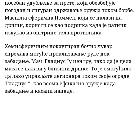
посебан удубљење за прсте, који обезбеђује
погодан и сигуран одржавање оружја током борбе.
Масивна сферична Поммел, који се налази на
дршци, користи се као подршка када је ратник
извукао из оштрице тела противника.
Хемисферичним нокаутиран бочно чувар
спречава могуће проклизавање руке док
забадање. Мач 'Гладиус "у центру, тако да је цела
маса се налази у близини дршке. То је омогућило
да лако управљате легионара током своје ограде.
'Гладиус "- као веома ефикасно оружје када
забадање и касапи нападе.