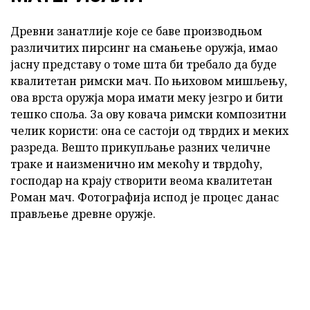
Древни занатлије које се баве производњом
различитих пирсинг на смањење оружја, имао
јасну представу о томе шта би требало да буде
квалитетан римски мач. По њиховом мишљењу,
ова врста оружја мора имати меку језгро и бити
тешко споља. За ову ковача римски композитни
челик користи: она се састоји од тврдих и меких
разреда. Вешто прикупљање разних челичне
траке и наизменично им мекоћу и тврдоћу,
господар на крају створити веома квалитетан
Роман мач. Фотографија испод је процес данас
прављење древне оружје.