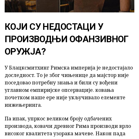
КОЈИ СУ НЕДОСТАЦИ У
ПРОИЗВОДЊИ ОФАНЗИВНОГ
ОРУЖЈА?
У Блацксмитхинг Римска империја је недостајало
доследност. То је због чињенице да мајстор није
поседовао потребну знања и били су вођени
углавном емпиријске опсервације. ковања
почетком наше ере није укључивало елементе
инжењеринга.
Па ипак, упркос великом броју одбачених
производа, ковачи древног Рима производи врло
високог квалитета узорака мачеве. Након пада