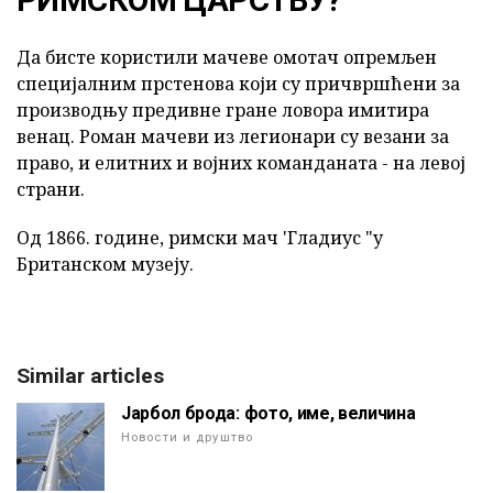
РИМСКОМ ЦАРСТВУ?
Да бисте користили мачеве омотач опремљен
специјалним прстенова који су причвршћени за
производњу предивне гране ловора имитира
венац. Роман мачеви из легионари су везани за
право, и елитних и војних команданата - на левој
страни.
Од 1866. године, римски мач 'Гладиус "у
Британском музеју.
Similar articles
Јарбол брода: фото, име, величина
Новости и друштво