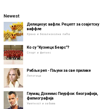
Newest
Делициоус вафли. Рецепт за совјетску
ваффле
Храна и безалкохолна пића
Ко су "Кузнецк Беарс"?
Спорт и фитнес
Рибљи реп - Пљуни за све прилике
Лепотица
Глумац Дзхеимс Пиурфои: биографија,
филмографија
Уметност и забава