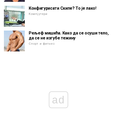
Конфигурисати Скипе? То је лако!
Компјутери
Рељеф мишића. Како да се осуши тело,
да се не изгубе тежину
Спорт и фитнес
ad