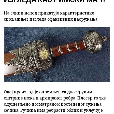
На слици испод приказује карактеристике
спољашњег изгледа офанзивних наоружања.
Овај производ је опремљен са двоструким
оштрице ножа и армираног ребра. Цлосер то тхе
одушевљено посматраном постепеног сужења
сечива. Ручица има ребрасти облик и укључује