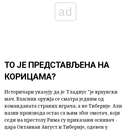
ad
ТО ЈЕ ПРЕДСТАВЉЕНА НА
КОРИЦАМА?
Историчари указују да је 'Гладиус "је врхунски
мач. Власник оружја се сматра једним од
команданата страних играча, а не Тиберије. Али
назив производа остао са њим због омотач, који
седи на престолу Рима су приказани оснивач -
цара Октавиан Август и Тиберије, одевен у