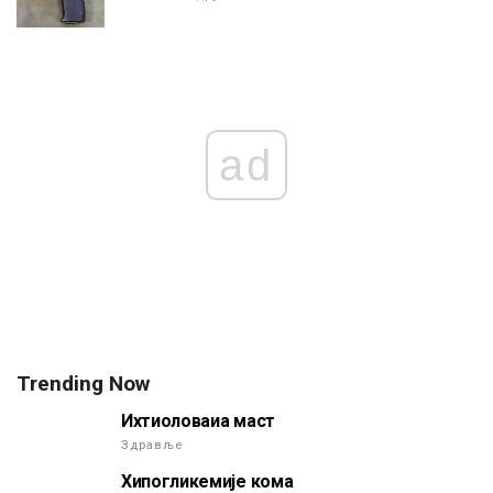
ad
Trending Now
Ихтиоловаиа маст
Здравље
Хипогликемије кома