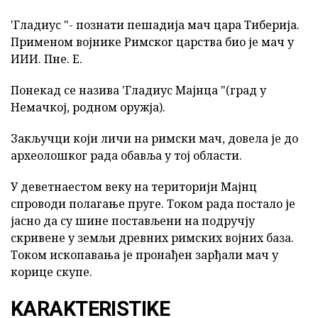
'Гладиус "- познати пешадија мач цара Тиберија.
Применом војнике Римског царства био је мач у
ИИИ. Пне. Е.
Понекад се назива 'Гладиус Мајнца "(град у
Немачкој, родном оружја).
Закључци који личи на римски мач, довела је до
археолошког рада обавља у тој области.
У деветнаестом веку на територији Мајнц
спроводи полагање пруге. Током рада постало је
јасно да су шине постављени на подручју
скривене у земљи древних римских војних база.
Током ископавања је пронађен зарђали мач у
корице скупе.
KARAKTERISTIKE