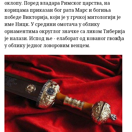
оклопу. Поред владара Римског царства, на
корицама приказан бог рата Марс и богиња
победе Викторија, који је у грчкој митологији је
име Ницк. У средини омотача у облику
орнаментима округлог значке са ликом Тиберија
је налази. Испод ње - елаборат од кованог гвожђа
у облику једног ловоровим венцем.