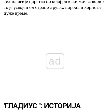
технологије царства по којој римски мач створио,
то је усвојен од стране других народа и користи
дуже време.
ad
'ГЛАДИУС ": ИСТОРИЈА