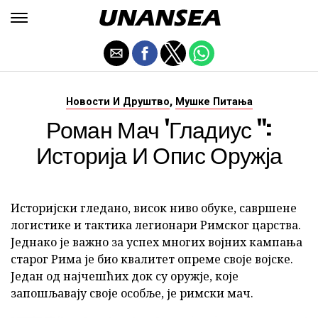
,
Новости И Друштво
Мушке Питања
Роман Мач 'Гладиус ":
Историја И Опис Оружја
Историјски гледано, висок ниво обуке, савршене
логистике и тактика легионари Римског царства.
Једнако је важно за успех многих војних кампања
старог Рима је био квалитет опреме своје војске.
Један од најчешћих док су оружје, које
запошљавају своје особље, је римски мач.