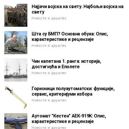
Најјачи војска на свету. Најбољи војска на
свету
Новости и друштво
Шта су БМП? Основна обука: Опис,
карактеристике и рецензије
Новости и друштво
Чин капетана 1. ранга: историја,
достигнућа и Еполете
Новости и друштво
Горионици полуаутоматски: функције,
сервис, критеријуми избора
Новости и друштво
Аутомат "Кестен" АЕК-919К: Опис,
карактеристике и рецензије
Новости и друштво