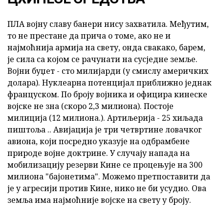
ПЛА војну славу банери нису захватила. Међутим,
то не престане да прича о томе, ако не и
најмоћнија армија на свету, онда свакако, барем,
је сила са којом се рачунати на сусједне земље.
Војни буџет - сто милијарди (у смислу америчких
долара). Нуклеарна потенцијал приближно једнак
француском. По броју војника и официра кинеске
војске не зна (скоро 2,3 милиона). Постоје
милиција (12 милиона.). Артиљерија - 25 хиљада
пиштоља .. Авијација је три четвртине ловачког
авиона, који посредно указује на одбрамбене
природе војне доктрине. У случају напада на
мобилизацију резерви Кине се процењује на 300
милиона "бајонетима". Можемо претпоставити да
је у агресији против Кине, нико не би усудио. Ова
земља има најмоћније војске на свету у броју.