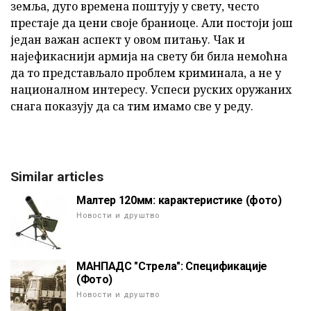
земља, дуго времена поштују у свету, често
престаје да цени своје браниоце. Али постоји још
један важан аспект у овом питању. Чак и
најефикаснији армија на свету би била немоћна
да то представљало проблем криминала, а не у
националном интересу. Успеси руских оружаних
снага показују да са тим имамо све у реду.
Similar articles
Малтер 120мм: карактеристике (фото)
Новости и друштво
МАНПАДС "Стрела": Спецификације
(Фото)
Новости и друштво