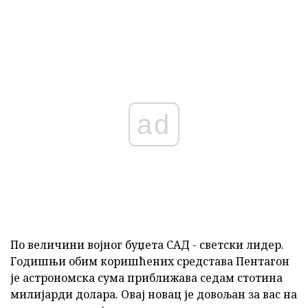
ad
По величини војног буџета САД - светски лидер.
Годишњи обим коришћених средстава Пентагон
је астрономска сума приближава седам стотина
милијарди долара. Овај новац је довољан за вас на