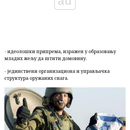
ad
- идеолошки припрема, изражен у образовању
младих жељу да штити домовину.
- јединствени организациона и управљачка
структура оружаних снага.