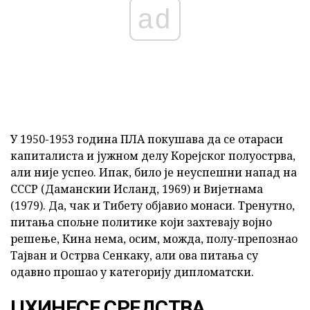
ad
У 1950-1953 година ПЛА покушава да се отараси
капиталиста и јужном делу Корејског полуострва,
али није успео. Ипак, било је неуспешни напад на
СССР (Даманскии Исланд, 1969) и Вијетнама
(1979). Да, чак и Тибету објавио монаси. Тренутно,
питања спољне политике који захтевају војно
решење, Кина нема, осим, можда, полу-препознао
Тајван и Острва Сенкаку, али ова питања су
одавно прошао у категорију дипломатски.
ЦХИНЕСЕ СРЕДСТВА