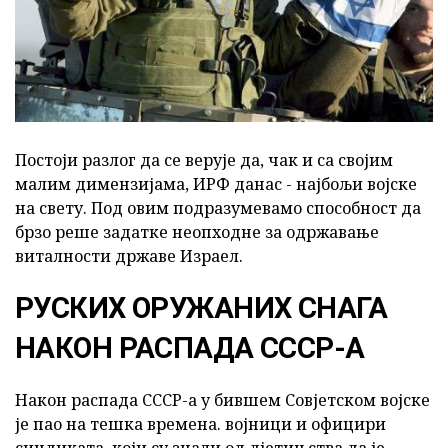
Постоји разлог да се верује да, чак и са својим
малим димензијама, ИРФ данас - најбољи војске
на свету. Под овим подразумевамо способност да
брзо реше задатке неопходне за одржавање
виталности државе Израел.
РУСКИХ ОРУЖАНИХ СНАГА
НАКОН РАСПАДА СССР-А
Након распада СССР-а у бившем Совјетском војске
је пао на тешка времена. војници и официри
синдиката, који су знали од дјетињства да је