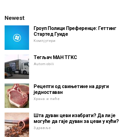
Newest
Гроуп Полици Преференце: Геттинг
Стартед Гуиде
Компјутери
Тегљач МАН ТГКС
Automobili
Рецепти од свињетине на други
једноставан
Храна и пиће
Шта дуван цеви изабрати? Да ли је
могуће да гаје дуван за цеви у кући?
Здравље