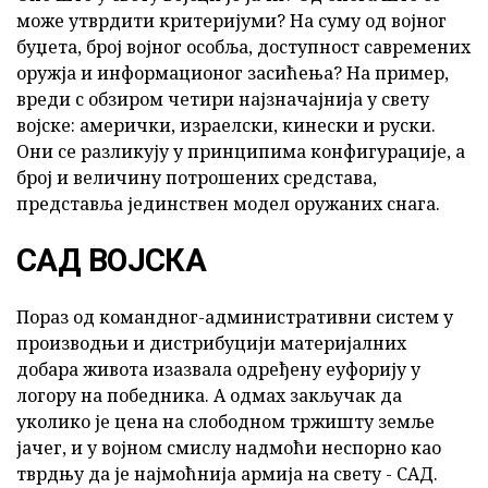
може утврдити критеријуми? На суму од војног
буџета, број војног особља, доступност савремених
оружја и информационог засићења? На пример,
вреди с обзиром четири најзначајнија у свету
војске: амерички, израелски, кинески и руски.
Они се разликују у принципима конфигурације, а
број и величину потрошених средстава,
представља јединствен модел оружаних снага.
САД ВОЈСКА
Пораз од командног-административни систем у
производњи и дистрибуцији материјалних
добара живота изазвала одређену еуфорију у
логору на победника. А одмах закључак да
уколико је цена на слободном тржишту земље
јачег, и у војном смислу надмоћи неспорно као
тврдњу да је најмоћнија армија на свету - САД.