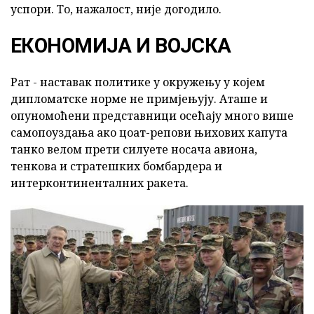
успори. То, нажалост, није догодило.
ЕКОНОМИЈА И ВОЈСКА
Рат - наставак политике у окружењу у којем
дипломатске норме не примјењују. Аташе и
опуномоћени представници осећају много више
самопоуздања ако цоат-репови њихових капута
танко велом прети силуете носача авиона,
тенкова и стратешких бомбардера и
интерконтиненталних ракета.