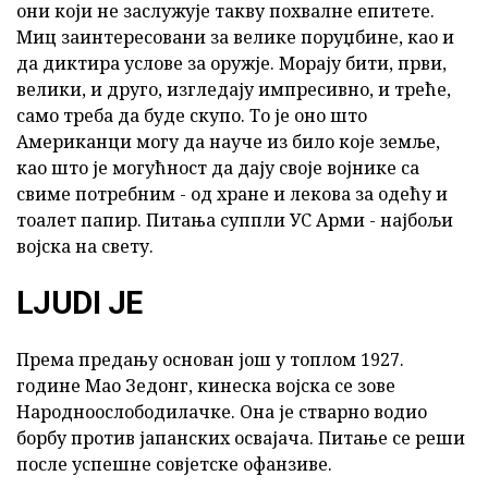
они који не заслужује такву похвалне епитете.
Миц заинтересовани за велике поруџбине, као и
да диктира услове за оружје. Морају бити, први,
велики, и друго, изгледају импресивно, и треће,
само треба да буде скупо. То је оно што
Американци могу да науче из било које земље,
као што је могућност да дају своје војнике са
свиме потребним - од хране и лекова за одећу и
тоалет папир. Питања суппли УС Арми - најбољи
војска на свету.
LJUDI ЈЕ
Према предању основан још у топлом 1927.
године Мао Зедонг, кинеска војска се зове
Народноослободилачке. Она је стварно водио
борбу против јапанских освајача. Питање се реши
после успешне совјетске офанзиве.