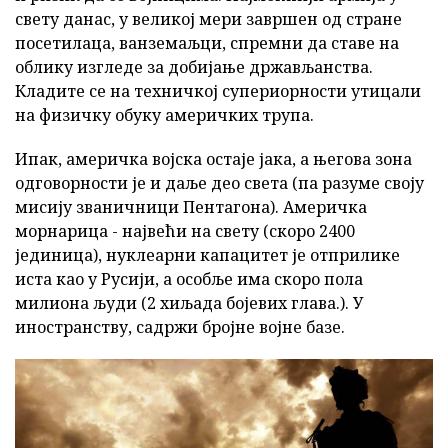
свету данас, у великој мери завршен од стране
посетилаца, ванземаљци, спремни да ставе на
облику изгледе за добијање држављанства.
Кладите се на техничкој супериорности утицали
на физичку обуку америчких трупа.
Ипак, америчка војска остаје јака, а његова зона
одговорности је и даље део света (па разуме своју
мисију званичници Пентагона). Америчка
морнарица - највећи на свету (скоро 2400
јединица), нуклеарни капацитет је отприлике
иста као у Русији, а особље има скоро пола
милиона људи (2 хиљада бојевих глава.). У
иностранству, садржи бројне војне базе.