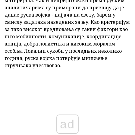
материјала. Чак и непријатељски према руским
аналитичарима су приморани да признају да је
данас руска војска - најјача на свету, барем у
смислу задатака наведених за њу. Као критеријум
за тако високог вредновања су такви фактори као
што мобилности, комуникације, координације
акција, добра логистика и високим моралом
особља. Локални сукоби у последњих неколико
година, руска војска потврђује мишљење
стручњака учествовао.
ad