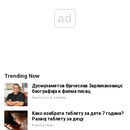
ad
Trending Now
Дусмухаметов Вјачеслав Зарликановицх:
биографија и филма писац
Уметност и забава
Како изабрати таблету за дете 7 година?
Развој таблету за децу
Компјутери