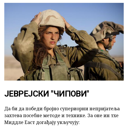
ЈЕВРЕЈСКИ "ЧИПОВИ"
Да би да победи бројно супериорни непријатеља
захтева посебне методе и технике. За оне ин тхе
Миддле Еаст догађају укључују: