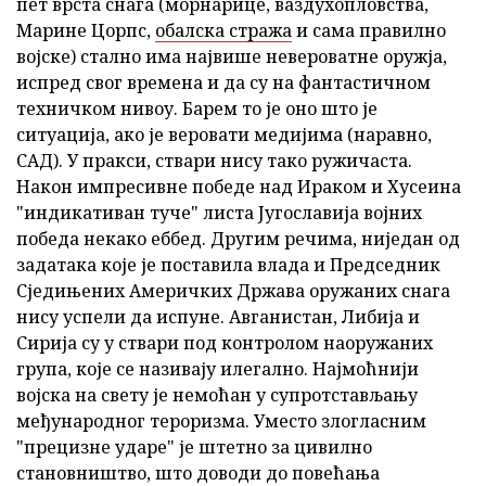
пет врста снага (морнарице, ваздухопловства,
Марине Цорпс,
обалска стража
и сама правилно
војске) стално има највише невероватне оружја,
испред свог времена и да су на фантастичном
техничком нивоу. Барем то је оно што је
ситуација, ако је веровати медијима (наравно,
САД). У пракси, ствари нису тако ружичаста.
Након импресивне победе над Ираком и Хусеина
"индикативан туче" листа Југославија војних
победа некако еббед. Другим речима, ниједан од
задатака које је поставила влада и Председник
Сједињених Америчких Држава оружаних снага
нису успели да испуне. Авганистан, Либија и
Сирија су у ствари под контролом наоружаних
група, које се називају илегално. Најмоћнији
војска на свету је немоћан у супротстављању
међународног тероризма. Уместо злогласним
"прецизне ударе" је штетно за цивилно
становништво, што доводи до повећања