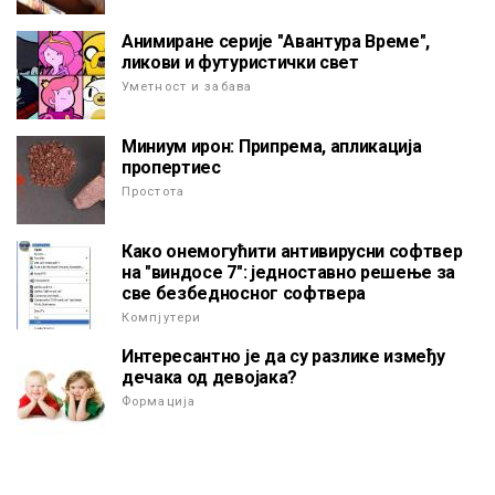
Анимиране серије "Авантура Време",
ликови и футуристички свет
Уметност и забава
Миниум ирон: Припрема, апликација
пропертиес
Простота
Како онемогућити антивирусни софтвер
на "виндосе 7": једноставно решење за
све безбедносног софтвера
Компјутери
Интересантно је да су разлике између
дечака од девојака?
Формација