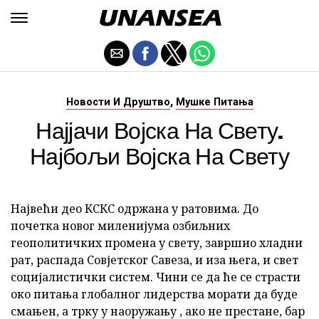
,
Новости И Друштво
Мушке Питања
Најјачи Војска На Свету.
Најбољи Војска На Свету
Највећи део КСКС одржана у ратовима. До
почетка новог миленијума озбиљних
геополитичких промена у свету, завршио хладни
рат, распада Совјетског Савеза, и иза њега, и свет
социјалистички систем. Чини се да ће се страсти
око питања глобалног лидерства морати да буде
смањен, а трку у наоружању , ако не престане, бар