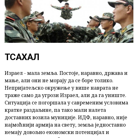
ТСАХАЛ
Израел - мала земља. Постоје, наравно, држава и
мање, али они не морају да се боре толико.
Непријатељско окружење у више наврата не
траже само да угрози Израел, али да га униште.
Ситуација се погоршала у савременим условима
кратке раздаљине, па тако мали налета
доставних возила муниције. ИДФ, наравно, није
најмоћнији армија на свету, земља једноставно
немају довољно економски потенцијал и