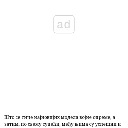
ad
Што се тиче најновијих модела војне опреме, а
затим, по свему судећи, међу њима су успешни и