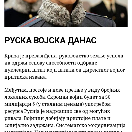
РУСКА ВОЈСКА ДАНАС
Криза је превазиђена. руководство земље успела
да одржи основу способности одбране -
нуклеарни штит који штити од директног војног
притиска извана.
Међутим, постоје и нове претње у виду бројних
локалних сукоба. Скроман војни буџет за 56
милијарди $ (у сталним ценама) употребом
ресурса Русија је надмашио све од могућих
ривала. Војници добијају пристојне плате и
социјално задржана. Систематско модернизација