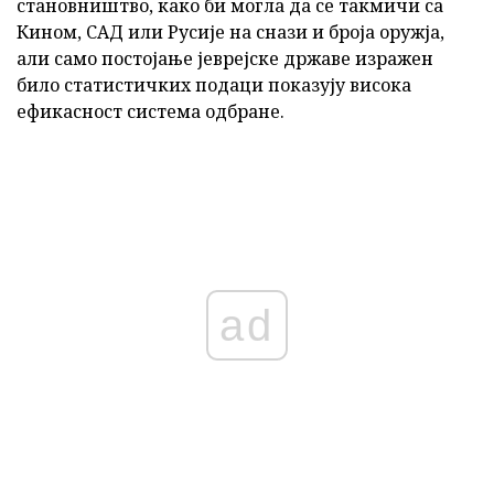
становништво, како би могла да се такмичи са
Кином, САД или Русије на снази и броја оружја,
али само постојање јеврејске државе изражен
било статистичких подаци показују висока
ефикасност система одбране.
ad