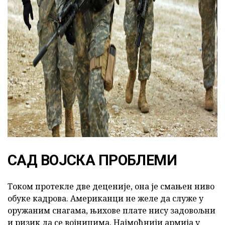
ad
САД ВОЈСКА ПРОБЛЕМИ
Током протекле две деценије, она је смањен ниво
обуке кадрова. Американци не желе да служе у
оружаним снагама, њихове плате нису задовољни
и ризик да се војницима. Најмоћнији армија у