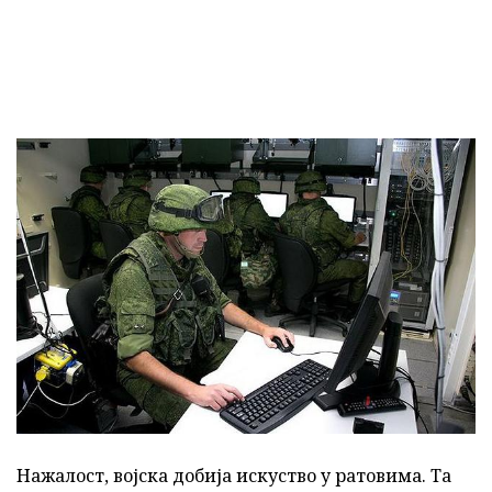
Нажалост, војска добија искуство у ратовима. Та