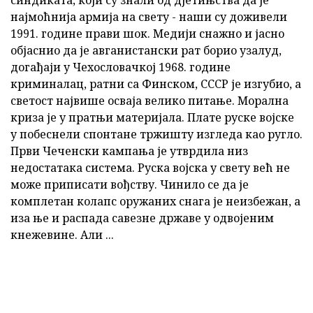
најмоћнија армија на свету - наши су доживели
1991. године прави шок. Медији снажно и јасно
објаснио да је авганистански рат борио узалуд,
догађаји у Чехословачкој 1968. године
криминалац, ратни са Финском, СССР је изгубио, а
светост највише осваја велико питање. Морална
криза је у пратњи материјала. Плате руске војске
у побеснели спонтане тржишту изгледа као ругло.
Први Чеченски кампања је утврдила низ
недостатака система. Руска војска у свету већ не
може приписати вођству. Чинило се да је
комплетан колапс оружаних снага је неизбежан, а
иза ње и распада савезне државе у одвојеним
кнежевине. Али ...