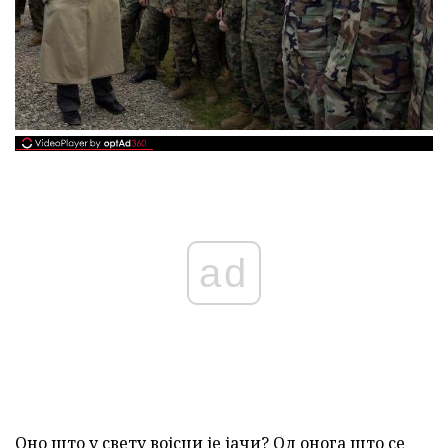
ad
Оно што у свету војсци је јачи? Од онога што се