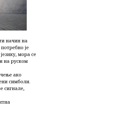
сти начин на
, потребно је
језику, мора се
и на руском
ачење ако
њени симболи.
е сигнале,
нтна