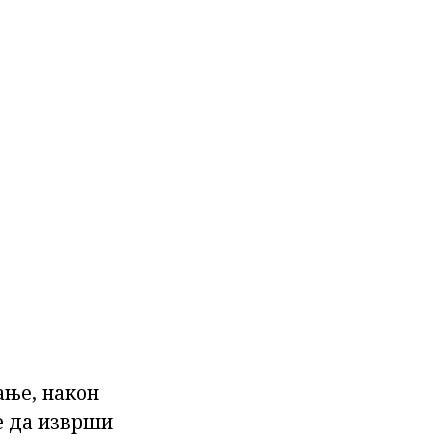
ање, након
је да изврши