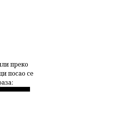
или преко
ци посао се
фаза: