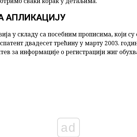
мотримо сваки корак у детаљима.
А АПЛИКАЦИЈУ
вија у складу са посебним прописима, који су
спатент двадесет трећину у марту 2003. годи
тев за информације о регистрацији жиг обухв
ad