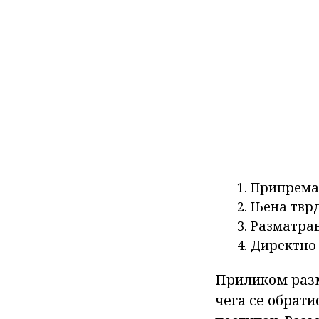
Припрема
Њена тврд
Разматра
Директно 
Приликом разм
чега се обрати