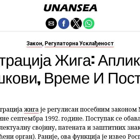
Закон
Регулаторна Усклађеност
,
трација Жига: Аплик
кови, Време И Пос
страција
жига
је регулисан посебним законом 
ине септембра 1992. године. Поступак се оба
лектуалну својину, патената и заштитних зна
ћени орган). Раније, ова функција је извео Рос