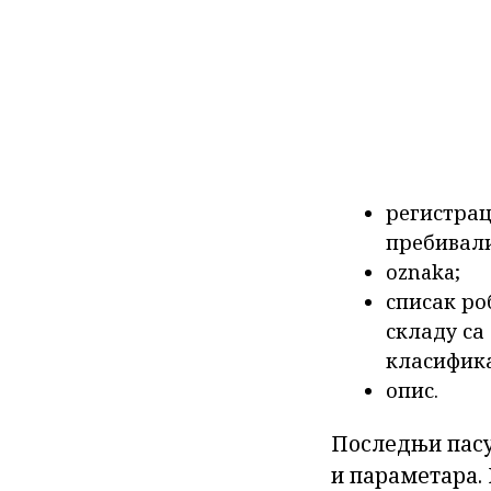
регистрац
пребивали
oznaka;
списак ро
складу са
класифика
опис.
Последњи пасу
и параметара. 