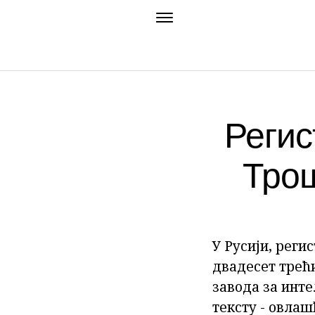
Регис
Трош
У Русији, реги
двадесет трећ
завода за инте
тексту - овлаш