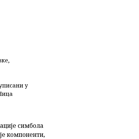
вке,
руписани у
Ница
кације симбола
је компоненти,