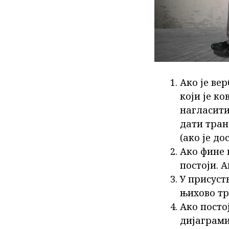
Ако је ве
који је ко
нагласити
дати тран
(ако је до
Ако фине 
постоји. 
У присуст
њихово тр
Ако посто
дијаграм