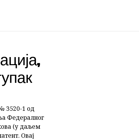
ација,
тупак
№ 3520-1 од
вља Федералног
кова (у даљем
патент. Овај