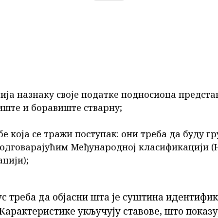
ија назнаку своје податке подносиоца предста
ште и боравиште стварну;
бе која се тражи поступак: они треба да буду г
 одговарајућим Међународној класификацији (
цији);
с треба да објасни шта је суштина идентифи
Карактеристике укључују ставове, што показу