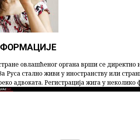
НФОРМАЦИЈЕ
стране овлашћеног органа врши се директно 
а Руса стално живи у иностранству или стран
еко адвоката. Регистрација жига у неколико 