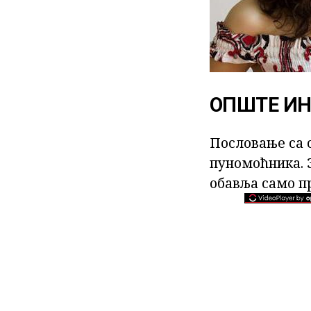
ОПШТЕ И
Пословање са 
пуномоћника. З
обавља само пр