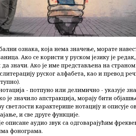
рбални ознака, која нема значење, морате наве
ваница. Ако се користи у руском језику је редак
 да значи. Ако је име представљена на страном 
слитерацију руског алфабета, као и превод реч
ступно).
нотација - потпуно или делимично - указује зн
Ако је значило апстракција, морају бити објаш
ву светлости карактерише нотацију и описује ов
ајање, и све друге функције.
је описане аудио звук са одговарајућим фрекве
има фонограма.