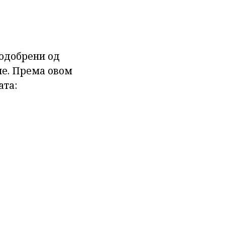
 одобрени од
не. Према овом
ата: