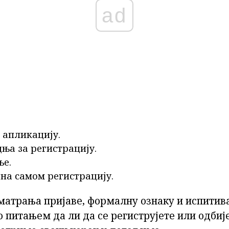
ad
 апликацију.
ња за регистрацију.
ње.
на самом регистрацију.
атрања пријаве, формалну ознаку и испитив
о питањем да ли да се региструјете или одби