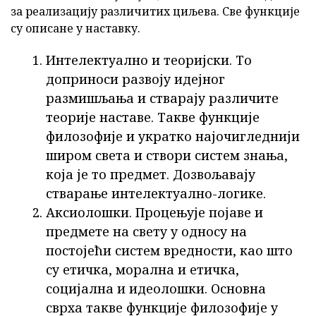
за реализацију различитих циљева. Све функције
су описане у наставку.
Интелектуално и теоријски. То
доприноси развоју идејног
размишљања и стварају различите
теорије наставе. Такве функције
филозофије и укратко најочигледнији
широм света и створи систем знања,
која је то предмет. Дозвољавају
стварање интелектуално-логике.
Аксиолошки. Процењује појаве и
предмете на свету у односу на
постојећи систем вредности, као што
су етичка, морална и етичка,
социјална и идеолошки. Основна
сврха такве функције филозофије у