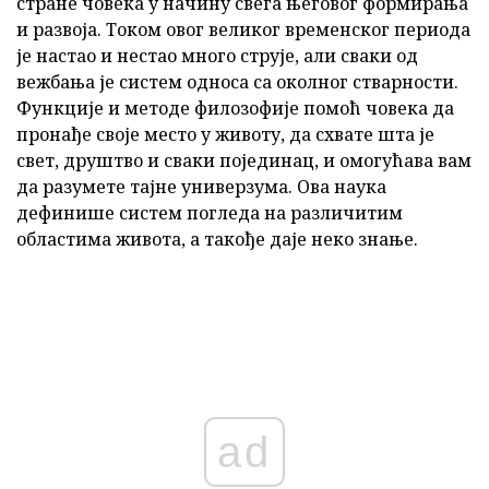
стране човека у начину свега његовог формирања
и развоја. Током овог великог временског периода
је настао и нестао много струје, али сваки од
вежбања је систем односа са околног стварности.
Функције и методе филозофије помоћ човека да
пронађе своје место у животу, да схвате шта је
свет, друштво и сваки појединац, и омогућава вам
да разумете тајне универзума. Ова наука
дефинише систем погледа на различитим
областима живота, а такође даје неко знање.
ad