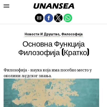
,
Новости И Друштво
Философија
Основна Функција
Филозофија (кратко)
Филозофија - наука која има посебно место у
околини људског знања.