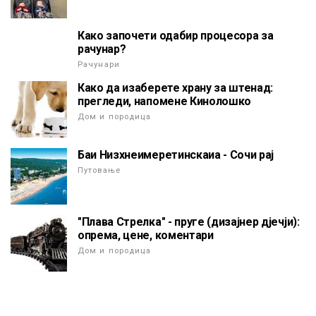
Како започети одабир процесора за
рачунар?
Рачунари
Како да изаберете храну за штенад:
прегледи, напомене Кинолошко
Дом и породица
Баи Низхнеимеретинскаиа - Сочи рај
Путовање
"Плава Стрелка" - пруге (дизајнер дјечји):
опрема, цене, коментари
Дом и породица