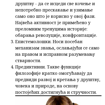
друштву - да се исцеди све кочење и
непотребно прескакање и узимање
само оно што је корисно у овој фази.
Највећа активност је примећено у
преломним тренуцима историје:
обарања револуције, конфронтације.
Епистемолошки. Носи посебан
механизам знања, ослањајући се само
на правом и исправном разумевању
стварности.
Предиктивни. Такве функције
филозофије кратко омогућавају да
предвиди развој и кретања у друштву,
човека и природе, на основу
постојећих достигнућа и стручности.