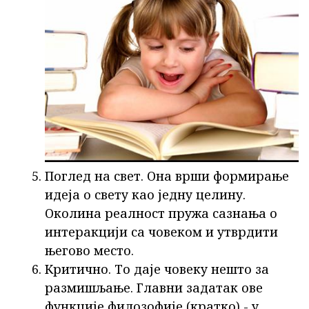
Поглед на свет. Она врши формирање
идеја о свету као једну целину.
Околина реалност пружа сазнања о
интеракцији са човеком и утврдити
његово место.
Критично. То даје човеку нешто за
размишљање. Главни задатак ове
функције филозофије (кратко) - у