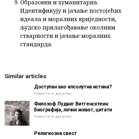
Образовни и хуманитарна.
Идентификују и јачање постојећих
идеала и моралних вриједности,
људско прилагођавање околним
стварности и јачање моралних
стандарда.
Similar articles
Доступан ако апсолутна истина?
Новости и друштво
Филозоф Лудвиг Витгенсхтеин:
Биографија, лични живот, цитати
Новости и друштво
Религиозна свест