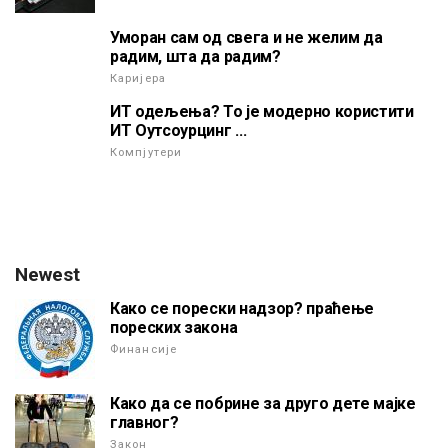
Уморан сам од свега и не желим да
радим, шта да радим?
Каријера
ИТ одељења? То је модерно користити
ИТ Оутсоурцинг ...
Компјутери
Newest
Како се порески надзор? праћење
пореских закона
Финансије
Како да се побрине за друго дете мајке
главног?
Закон