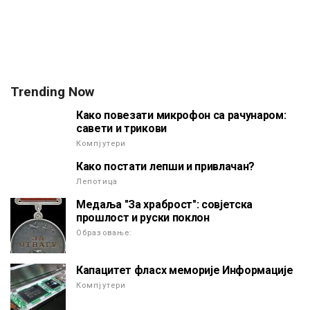
Trending Now
Како повезати микрофон са рачунаром:
савети и трикови
Компјутери
Како постати лепши и привлачан?
Лепотица
Медаља "За храброст": совјетска
прошлост и руски поклон
Образовање:
Капацитет фласх меморије Информације
Компјутери