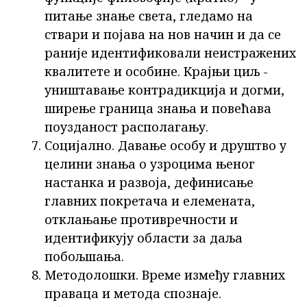
питање знање света, гледамо на
ствари и појава на нов начин и да се
раније идентификовали неистражених
квалитете и особине. Крајњи циљ -
уништавање контрадикција и догми,
ширење граница знања и повећава
поузданост располагању.
Социјално. Давање особу и друштво у
целини знања о узроцима њеног
настанка и развоја, дефинисање
главних покретача и елемената,
отклањање противречности и
идентификују области за даља
побољшања.
Методолошки. Време између главних
праваца и метода спознаје.