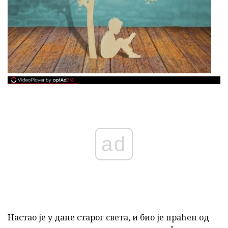
ad
Настао је у дане старог света, и био је праћен од