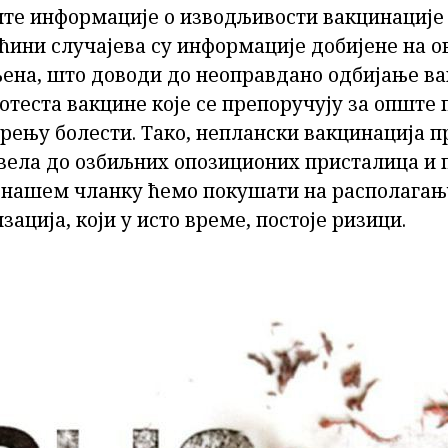
ите информације о изводљивости вакцинације 
ћини случајева су информације добијене на ов
љена, што доводи до неоправдано одбијање ва
ротеста вакцине које се препоручују за општ
рењу болести. Тако, неплански вакцинација п
овела до озбиљних опозиционих присталица и
У нашем чланку ћемо покушати на располагањ
зација, који у исто време, постоје ризици.