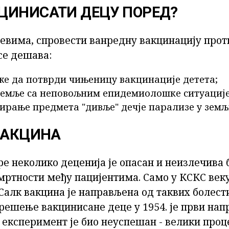
ЦИНИСАТИ ДЕЦУ ПОРЕД?
јевима, спровести ванредну вакцинацију прот
се дешава:
же да потврди чињеницу вакцинације детета;
земље са неповољним епидемиолошке ситуације 
ирање предмета "дивље" дечје парализе у земљ
 ВАКЦИНА
ре неколико деценија је опасан и неизлечива б
смртности међу пацијентима. Само у КСКС век
Салк вакцина је направљена од таквих болести
решење вакцинисане деце у 1954. је први нап
 експеримент је био неуспешан - велики проц