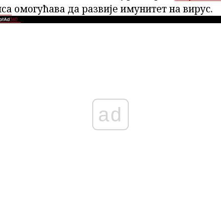
иса
омогућава да развије имунитет на вирус.
ad