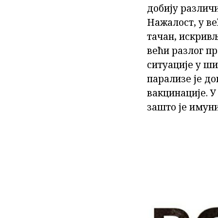
добију различ
Нажалост, у ве
тачан, искрив
већи разлог п
ситуације у ши
парализе је д
вакцинације. 
зашто је имуни