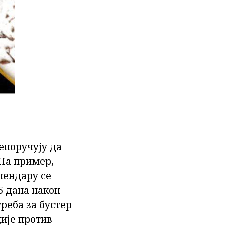
епоручују да
 На пример,
лендару се
5 дана након
реба за бустер
ије против