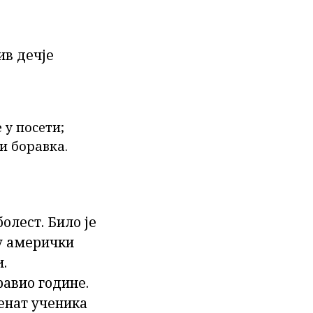
ив дечје
у посети;
и боравка.
олест. Било је
у амерички
.
равио године.
енат ученика