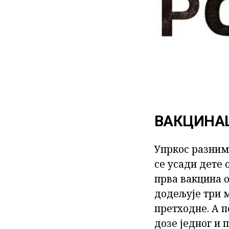
ВАКЦИНА
Упркос разним
се усади дете 
прва вакцина 
додељује три м
претходне. А п
дозе једног и 