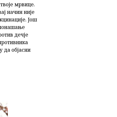
твоје мрвице.
ај начин није
кцинације. Још
е понашање
ротив дечје
 противника
у да објасни