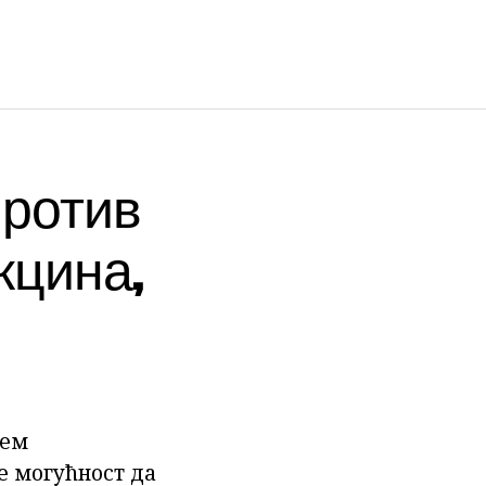
Против
кцина,
јем
е могућност да