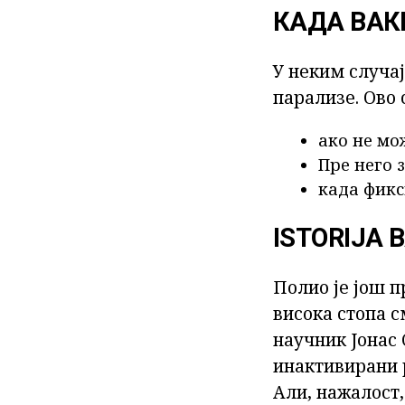
КАДА ВАК
У неким случа
парализе. Ово 
ако не мо
Пре него 
када фикс
ISTORIJA
Полио је још п
висока стопа 
научник Јонас 
инактивирани 
Али, нажалост,