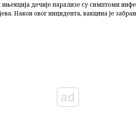
и ињекција дечије парализе су симптоми инфе
ева. Након овог инцидента, вакцина је забра
ad