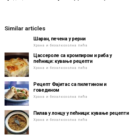
Similar articles
Шаран, печена у рерни
Храна и безалкохолна пића
Цассероле са кромпиром и риба у
пећници: кување рецепти
Храна и безалкохолна пића
Рецепт Фајитас са пилетином и
говедином
Храна и безалкохолна пића
Пилав у лонцу у пећници: кување рецепти
Храна и безалкохолна пића