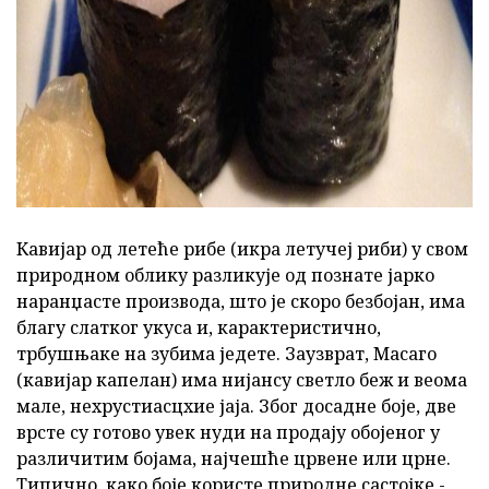
ad
Кавијар од летеће рибе (икра летучеј риби) у свом
природном облику разликује од познате јарко
наранџасте производа, што је скоро безбојан, има
благу слатког укуса и, карактеристично,
трбушњаке на зубима једете. Заузврат, Масаго
(кавијар капелан) има нијансу светло беж и веома
мале, нехрустиасцхие јаја. Због досадне боје, две
врсте су готово увек нуди на продају обојеног у
различитим бојама, најчешће црвене или црне.
Типично, како боје користе природне састојке -