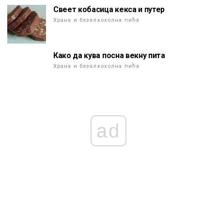
Свеет кобасица кекса и путер
Храна и безалкохолна пића
Како да кува посна векну пита
Храна и безалкохолна пића
ad