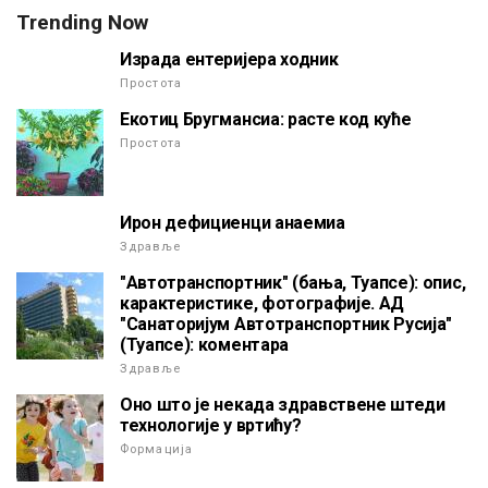
Trending Now
Израда ентеријера ходник
Простота
Екотиц Бругмансиа: расте код куће
Простота
Ирон дефициенци анаемиа
Здравље
"Автотранспортник" (бања, Туапсе): опис,
карактеристике, фотографије. АД
"Санаторијум Автотранспортник Русија"
(Туапсе): коментара
Здравље
Оно што је некада здравствене штеди
технологије у вртићу?
Формација