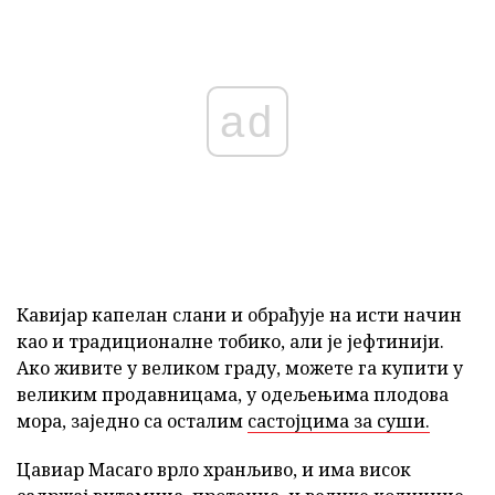
ad
Кавијар капелан слани и обрађује на исти начин
као и традиционалне тобико, али је јефтинији.
Ако живите у великом граду, можете га купити у
великим продавницама, у одељењима плодова
мора, заједно са осталим
састојцима за суши.
Цавиар Масаго врло хранљиво, и има висок