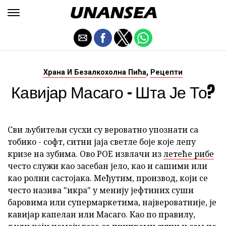
,
Храна И Безалкохолна Пића
Рецепти
Кавијар Масаго - Шта Је То?
Сви љубитељи сусхи су вероватно упознати са
тобико - софт, ситни јаја светле боје које лепу
кризе на зубима. Ово РОЕ извлачи из
летеће рибе
често служи као засебан јело, као и сашими или
као ролни састојака. Међутим, производ, који се
често назива "икра" у менију јефтиних суши
баровима или супермаркетима, највероватније, је
кавијар капелан или Масаго. Као по правилу,