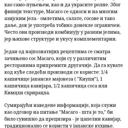
као само-пуњењем, као и да украсите ролне. Због
финији текстуре, Масаго се односи и на многим
азијским јела - омлетима, салате, сосове и тако
даље, док је употреба тобико донекле ограничен.
Често ови производи комбинују у разним јелима,
јер њихове структуре и укусу комплементарни.
Један од најпознатијих рецептима се сматра
зачињено сос Масаго, који су у различитим
ресторанима припремити другачије. Да га кувате
код куће следећи производи се користе: 1/4
кашичице јапанске мајонеза ( "Киупи"), 1
кашичица кавијара, 1/2 кашичица соса или
Кимцхи схрирацха.
Сумирајући наведене информације, која служи
као одговор на питање "Масаго - шта је то," би
било сувишно да прецизира - је цапелин кавијар,
традиционално се користи у јапанске кухиње.