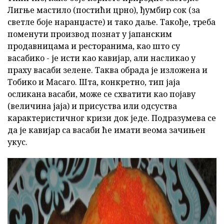
Лигње мастило (постићи црно), ђумбир сок (за
светле боје наранџасте) и тако даље. Такође, треба
поменути производ познат у јапанским
продавницама и ресторанима, као што су
васабико - је исти као кавијар, али насликао у
праху васаби зелене. Таква обрада је изложена и
Тобико и Масаго. Шта, конкретно, тип јаја
осликана васаби, може се схватити као појаву
(величина јаја) и присуства или одсуства
карактеристичног кризи док једе. Подразумева се
да је кавијар са васаби ће имати веома зачињен
укус.