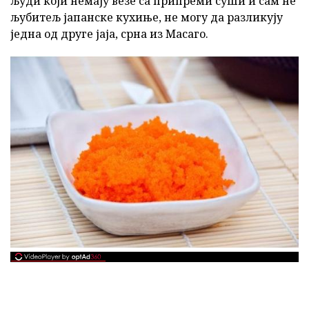
људи који немају везе са припреми суши и сам не
љубитељ јапанске кухиње, не могу да разликују
једна од друге јаја, срна из Масаго.