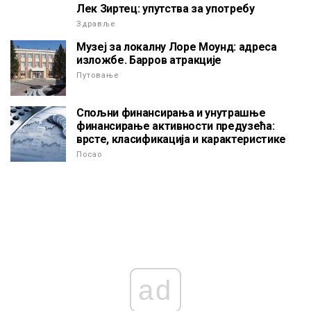
Лек Зиртец: упутства за употребу
Здравље
Музеј за локалну Лоре Моунд: адреса
изложбе. Барров атракције
Путовање
Спољни финансирања и унутрашње
финансирање активности предузећа:
врсте, класификација и карактеристике
Посао
ad