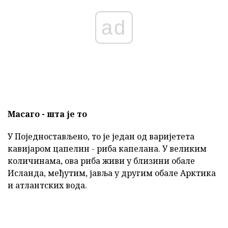
ad
Масаго - шта је то
У Поједностављено, то је један од варијетета
кавијаром цапелин - риба капелана. У великим
количинама, ова риба живи у близини обале
Исланда, међутим, јавља у другим обале Арктика
и атлантских вода.