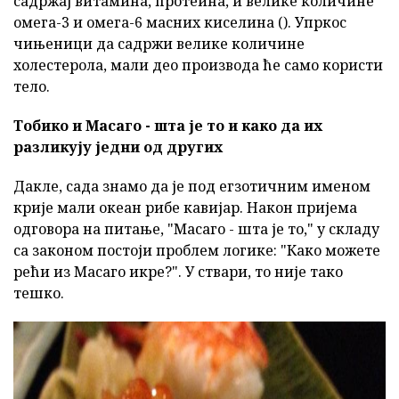
садржај витамина, протеина, и велике количине
омега-3 и омега-6 масних киселина (). Упркос
чињеници да садржи велике количине
холестерола, мали део производа ће само користи
тело.
Тобико и Масаго - шта је то и како да их
разликују једни од других
Дакле, сада знамо да је под егзотичним именом
крије мали океан рибе кавијар. Након пријема
одговора на питање, "Масаго - шта је то," у складу
са законом постоји проблем логике: "Како можете
рећи из Масаго икре?". У ствари, то није тако
тешко.