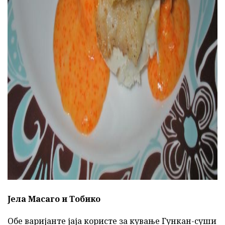
ad
Јела Масаго и Тобико
Обе варијанте јаја користе за кување Гункан-суши