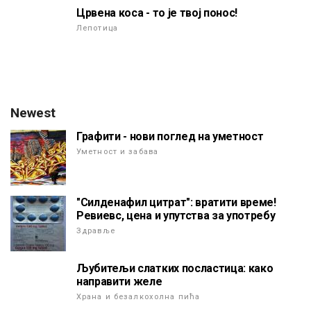
Црвена коса - то је твој понос!
Лепотица
Newest
Графити - нови поглед на уметност
Уметност и забава
"Силденафил цитрат": вратити време!
Ревиевс, цена и упутства за употребу
Здравље
Љубитељи слатких посластица: како
направити желе
Храна и безалкохолна пића