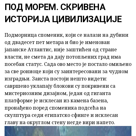
ПОД МОРЕМ. СКРИВЕНА
ИСТОРИЈА ЦИВИЛИЗАЦИЈЕ
Подморница споменик, који се налази на дубини
од двадесет пет метара и био је именован
јапанске Атлантис, није заштићен од стране
власти, не смета да дају потопљених град има
посебан статус. Сада ово место је постало омиљено
за све рониоце који су заинтересовани за чудном
изградњи. Заиста постоји нешто видети:
савршено уклапају блокови су покривени са
мистериозним дизајном, један од гиганта
платформе је исклесан из камена базена,
пронађено поред споменика подсећа на
скулптура седи египатско сфинге и исклесан
главу на округлом стену негде вири напето.