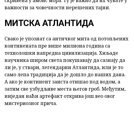
скривена у амбис мора. Ту је важно да их чувате у
важности за човечности нерешених тајни.
МИТСКА АТЛАНТИДА
Свако је упознат са античког мита од потопљених
континената пре више милиона година са
технолошки напредна цивилизација. Хиљаде
научника широм света покушавају да сазнају да
ли је, у ствари, легендарни Атлантида, или је то
само лепа традиција да је дошло до наших дана.
А ако је континент заиста отишао под водом, а
затим све узбудљиве места његов гроб. Међутим,
ниједан наћи артефакт открива још вео овог
мистериозног прича.