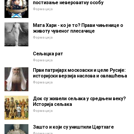
постизање невероватну особу
Формација
Мата Хари - ко је то? Прави чињенице о
животу чувеног плесачице
Формација
Сељацка рат
Формација
Први патријарх московски и целе Русије:
историјски верзија наслова и овлашћења
Формација
Док су живели сељака у средњем веку?
Историја сељака
Формација
Зашто и који су уништили Цартхаге
Формација