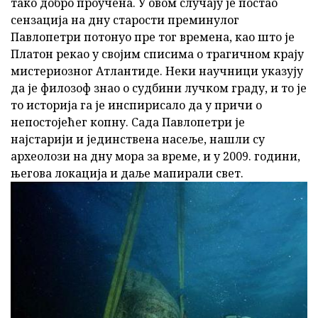
тако добро проучена. У овом случају је постао
сензација на дну старости преминулог
Павлопетри потонуо пре тог времена, као што је
Платон рекао у својим списима о трагичном крају
мистериозног Атлантиде. Неки научници указују
да је филозоф знао о судбини лучком граду, и то је
то историја га је инспирисало да у причи о
непостојећег копну. Сада Павлопетри је
најстарији и јединствена насеље, нашли су
археолози на дну мора за време, и у 2009. години,
његова локација и даље мапирали свет.