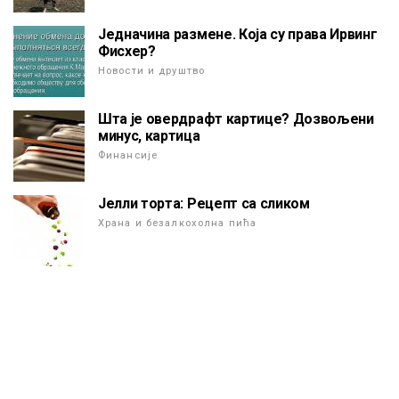
Једначина размене. Која су права Ирвинг
Фисхер?
Новости и друштво
Шта је овердрафт картице? Дозвољени
минус, картица
Финансије
Јелли торта: Рецепт са сликом
Храна и безалкохолна пића