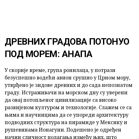
ДРЕВНИХ ГРАДОВА ПОТОНУО
ПОД МОРЕМ: АНАПА
У скорије време, група ронилаца, у потрази
безуспешно водећи авион срушио у Црном мору,
утврђено је зидове древних и до сада непознатом
граду. Истраживачи на морском дну су уверени
да овај потопљеног цивилизације са високо
развијеном културом и технологије. Слажем се са
њима и научницима да се упореди архитектуру
подводних структура на пирамиде у Мексику и
рушевинама Ионагуни. Подешено је одређен
начин сличност полагања између њих, што