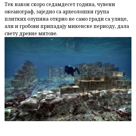
Тек након скоро седамдесет година, чувени
океанограф, заједно са археолошки група
плитких олупина открио не само гради са улице,
али и гробови припадају микенске периоду, дала
свету древне митове.