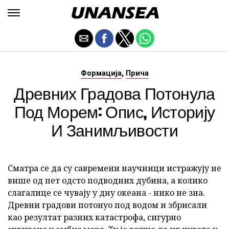
,
Формација
Прича
Древних Градова Потонула
Под Морем: Опис, Историју
И Занимљивости
Сматра се да су савремени научници истражују не
више од пет одсто подводних дубина, а колико
слагалице се чувају у дну океана - нико не зна.
Древни градови потонуо под водом и збрисали
као резултат разних катастрофа, сигурно