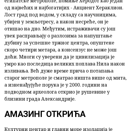
египатске метрополе, помиње Херодот као један
од највећих и најбогатијих - Анциент Хераклион.
Лост град под водом, у складу са научницима,
убијен у земљотресу, а након несреће, он је
отишао на дно. Међутим, истраживачи су још
увек расправљају о разлозима за напуштање
дубину за успешне тржног центра, опуштене
скоро четири метара, а консензус не може још
доћи. Многи су уверени да је цивилизација је
умро као последица великих поплава Нила након
изливања. Већ дуже време прича о потапања
старог метрополе је сматрао ништа више од мита,
а изненађујуће порука је у 2000. години на
подводном археолога открио је рушевине у
близини града Александрије.
АМАЗИНГ ОТКРИЋА
Културни центар и главни море изолација је