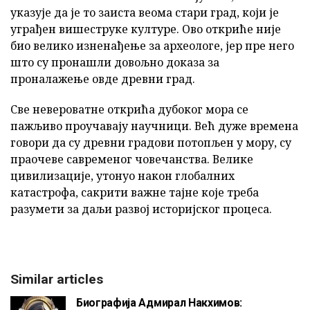
указује да је то заиста веома стари град, који је
уграђен вишеструке културе. Ово откриће није
био велико изненађење за археологе, јер пре него
што су пронашли довољно доказа за
проналажење овде древни град.
Све невероватне открића дубоког мора се
пажљиво проучавају научници. Већ дуже времена
говори да су древни градови потопљен у мору, су
праочеве савременог човечанства. Велике
цивилизације, утонуо након глобалних
катастрофа, сакрити важне тајне које треба
разумети за даљи развој историјског процеса.
Similar articles
Биографија Адмирал Накхимов: