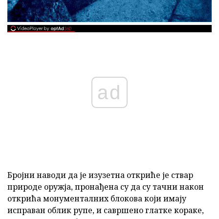
ad
Бројни наводи да је изузетна откриће је ствар
природе оружја, пронађена су да су тачни након
открића монументалних блокова који имају
исправан облик рупе, и савршено глатке кораке,