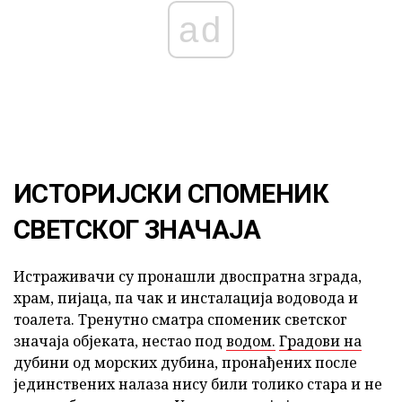
ad
ИСТОРИЈСКИ СПОМЕНИК
СВЕТСКОГ ЗНАЧАЈА
Истраживачи су пронашли двоспратна зграда,
храм, пијаца, па чак и инсталација водовода и
тоалета. Тренутно сматра споменик светског
значаја објеката, нестао под
водом.
Градови на
дубини од морских дубина, пронађених после
јединствених налаза нису били толико стара и не