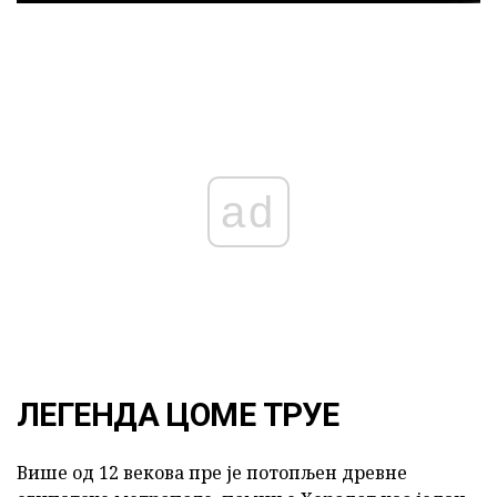
ad
ЛЕГЕНДА ЦОМЕ ТРУЕ
Више од 12 векова пре је потопљен древне