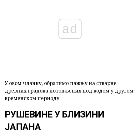
ad
У овом чланку, обратимо пажњу на стварне
древних градова потопљених под водом у другом
временском периоду.
РУШЕВИНЕ У БЛИЗИНИ
ЈАПАНА