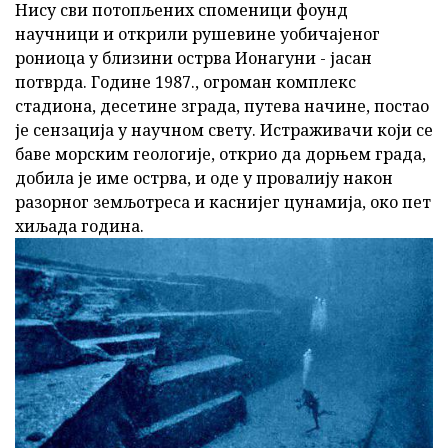
Нису сви потопљених споменици фоунд
научници и открили рушевине уобичајеног
рониоца у близини острва Ионагуни - јасан
потврда. Године 1987., огроман комплекс
стадиона, десетине зграда, путева начине, постао
је сензација у научном свету. Истраживачи који се
баве морским геологије, открио да дорњем града,
добила је име острва, и оде у провалију након
разорног земљотреса и каснијег цунамија, око пет
хиљада година.