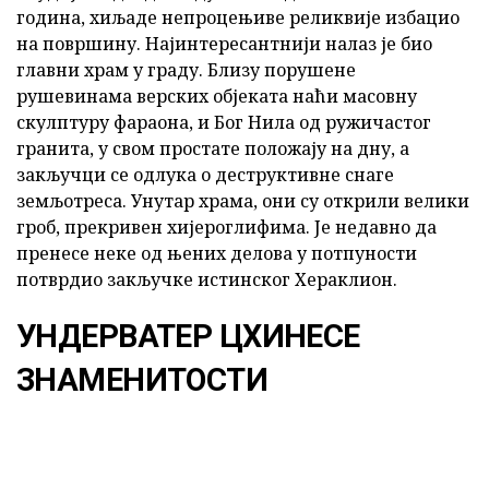
година, хиљаде непроцењиве реликвије избацио
на површину. Најинтересантнији налаз је био
главни храм у граду. Близу порушене
рушевинама верских објеката наћи масовну
скулптуру фараона, и Бог Нила од ружичастог
гранита, у свом простате положају на дну, а
закључци се одлука о деструктивне снаге
земљотреса. Унутар храма, они су открили велики
гроб, прекривен хијероглифима. Је недавно да
пренесе неке од њених делова у потпуности
потврдио закључке истинског Хераклион.
УНДЕРВАТЕР ЦХИНЕСЕ
ЗНАМЕНИТОСТИ