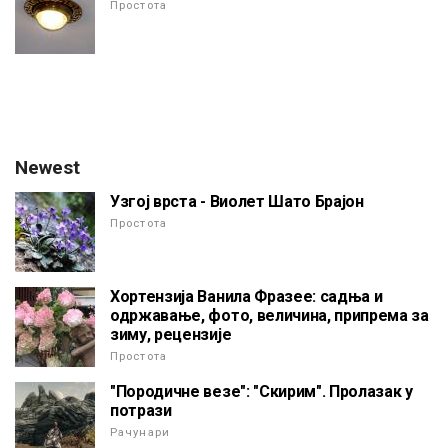
Простота
Newest
Узгој врста - Виолет Шато Брајон
Простота
Хортензија Ванила Фразее: садња и
одржавање, фото, величина, припрема за
зиму, рецензије
Простота
"Породичне везе": "Скирим". Пролазак у
потрази
Рачунари