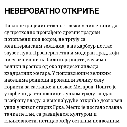
НЕВЕРОВАТНО ОТКРИЋЕ
Павлопетри јединственост лежи у чињеници да
су претходно пронађено древни градови
потопљени под водом, не тргују са
медитеранским земљама, а не харбоур постао
заузет лука. Просперитетна и модеран град, који
нису означени на било којој карти, заузима
велики простор од око тридесет хиљада
квадратних метара. У поплављеним великим
насељима рониоци пронашли велику салу
користи за састанке и позвао Мегарон. Пошто је
утврђено да становници лучком граду владао
изабрану владу, а изненађујуће откриће дозвољен
увид у живот старих Грка. Место је постало главна
тачка петљи, са развијеном културом и
књижевности, истицао међу осталим подводним