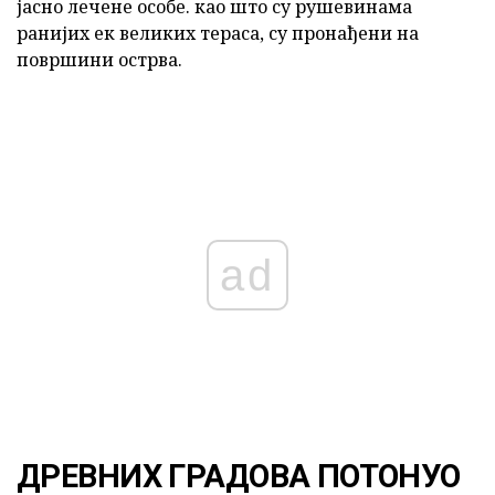
јасно лечене особе. као што су рушевинама
ранијих ек великих тераса, су пронађени на
површини острва.
ad
ДРЕВНИХ ГРАДОВА ПОТОНУО