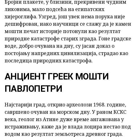
Бројни плакете, у близини, прекривени чудним
ликовима, мало подсећа на египатских
хијероглифа. Узгред, још увек нема порука није
дешифрован, иако научници се слажу да је камен
мошти печат историје потонули као резултат
природне катастрофе старих зграда. Гоне градске
воде, добро очувана на дну, су јасан доказ о
постојању напредних цивилизација, страдао као
последица природних катастрофа.
АНЦИЕНТ ГРЕЕК МОШТИ
ПАВЛОПЕТРИ
Најстарији град, открио археолози 1968. године,
савршено очуван на морском дну. У раном КСКС
века, геолог из Атине дуже време ангажована у
истраживању, каже да је влада лоцира нестао под
водом као резултат земљотреса древног града.