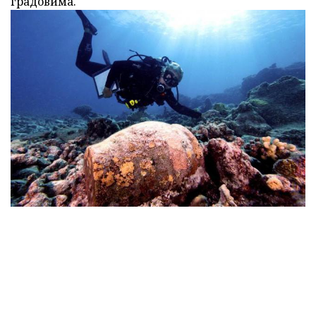
градовима.