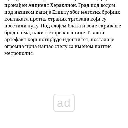
пронађен Анциент Хераклион. Град под водом
под називом капије Египту због његових бројних
контаката против страних трговаца који су
посетили луку. Под слојем блата и воде скривање
бродолома, накит, старе кованице. Главни
артефакт који потврђује идентитет, постала је
огромна црна нашао стелу са именом натпис
метрополис.
ad