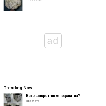
ad
Trending Now
Како шпорет-сцхепоцхнитса?
Простота