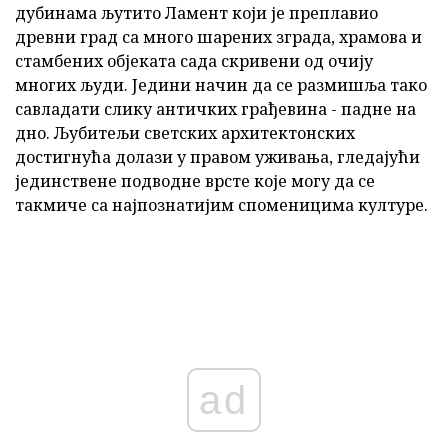
дубинама љутито Ламент који је преплавио
древни град са много шарених зграда, храмова и
стамбених објеката сада скривени од очију
многих људи. Једини начин да се размишља тако
савладати слику античких грађевина - падне на
дно. Љубитељи светских архитектонских
достигнућа долази у правом уживања, гледајући
јединствене подводне врсте које могу да се
такмиче са најпознатијим споменицима културе.
ad