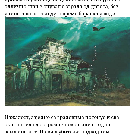
одлично стање очување зграда од дрвета, без
уништавања тако дуго време боравка у води.
Нажалост, заједно са градовима потонуо и сва
околна села до огромне површине плодног
земљишта се. И сви љубитељи подводним