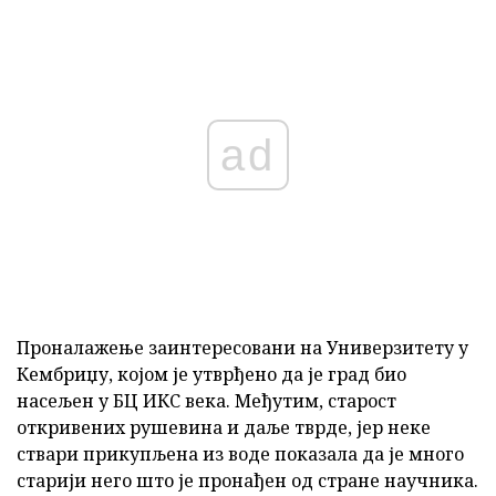
ad
Проналажење заинтересовани на Универзитету у
Кембриџу, којом је утврђено да је град био
насељен у БЦ ИКС века. Међутим, старост
откривених рушевина и даље тврде, јер неке
ствари прикупљена из воде показала да је много
старији него што је пронађен од стране научника.