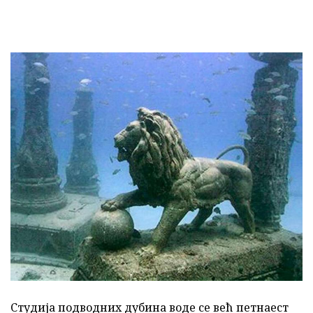
Студија подводних дубина воде се већ петнаест