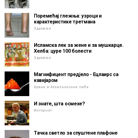
Поремећај глежња: узроци и
карактеристике третмана
Здравље
Исламска лек за жене и за мушкарце.
Хелба: цуре 100 болести
Здравље
Магнифицент предјело - Ецлаирс са
кавијаром
Храна и безалкохолна пића
И знате, шта осмехе?
Интернет
Тачка светло за спуштене плафоне