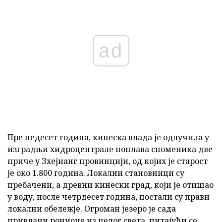
ad
Пре педесет година, кинеска влада је одлучила у
изградњи хидроцентрале поплава споменика две
приче у Зхејианг провинцији, од којих је старост
је око 1.800 година. Локални становници су
пребачени, а древни кинески град, који је отишао
у воду, после четрдесет година, постали су прави
локални обележје. Огроман језеро је сада
привлачи рониоце из целог света, питајући се