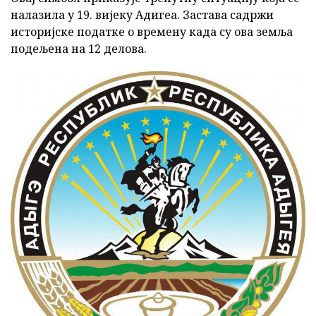
налазила у 19. вијеку Адигеа. Застава садржи
историјске податке о времену када су ова земља
подељена на 12 делова.