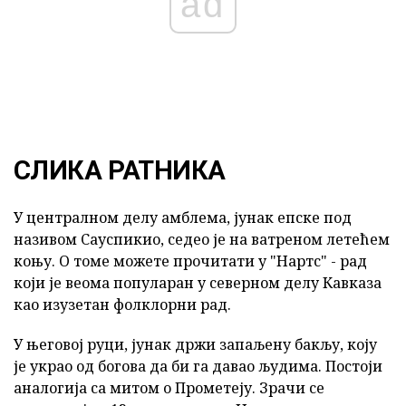
ad
СЛИКА РАТНИКА
У централном делу амблема, јунак епске под
називом Сауспикио, седео је на ватреном летећем
коњу. О томе можете прочитати у "Нартс" - рад
који је веома популаран у северном делу Кавказа
као изузетан фолклорни рад.
У његовој руци, јунак држи запаљену бакљу, коју
је украо од богова да би га давао људима. Постоји
аналогија са митом о Прометеју. Зрачи се