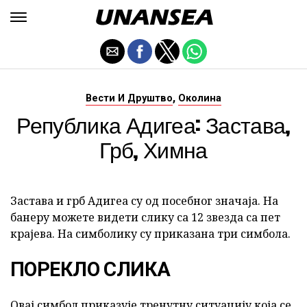
,
Вести И Друштво
Околина
Република Адигеа: Застава,
Грб, Химна
Застава и грб Адигеа су од посебног значаја. На
банеру можете видети слику са 12 звезда са пет
крајева. На симболику су приказана три симбола.
ПОРЕКЛО СЛИКА
Овај симбол приказује тренутну ситуацију која се