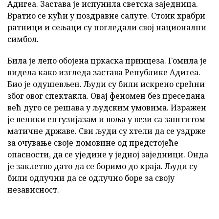
Адигеа. Застава је испунила светска заједница.
Вратио се кући у поздравне салуте. Стоик храбри
ратници и сељаци су погледали свој национални
симбол.
Била је лепо обојена цркаска принцеза. Гомила је
видела како изгледа застава Републике Адигеа.
Био је одушевљен. Људи су били искрено срећни
због овог спектакла. Овај феномен без преседана
већ дуго се решава у људским умовима. Изражен
је велики ентузијазам и воља у вези са заштитом
матичне државе. Сви људи су хтели да се уздрже
за очување своје домовине од предстојеће
опасности, да се уједине у једној заједници. Онда
је заклетво дато да се боримо до краја. Људи су
били одлучни да се одлучно боре за своју
независност.