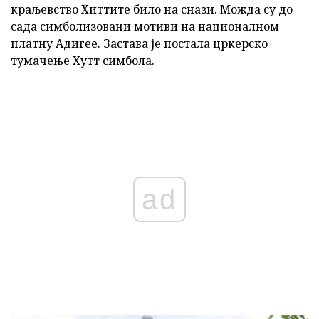
краљевство Хиттите било на снази. Можда су до
сада симболизовани мотиви на националном
платну Адигее. Застава је постала цркерско
тумачење Хутт симбола.
ad