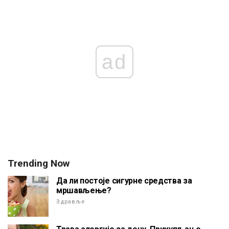
ad
Trending Now
Да ли постоје сигурне средства за
мршављење?
Здравље