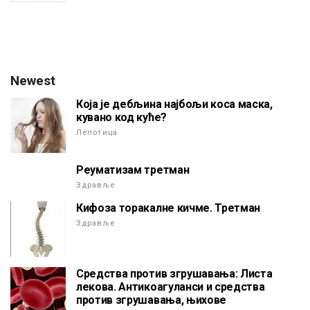
Newest
Која је дебљина најбољи коса маска,
кувано код куће?
Лепотица
Реуматизам третман
Здравље
Кифоза торакалне кичме. Третман
Здравље
Средства против згрушавања: Листа
лекова. Антикоагуланси и средства
против згрушавања, њихове