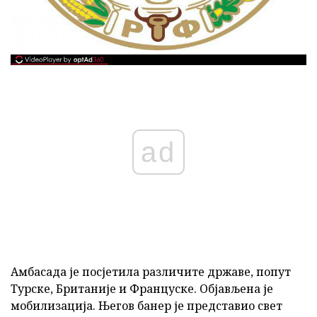
ad
Амбасада је посјетила различите државе, попут
Турске, Британије и Француске. Објављена је
мобилизација. Његов банер је представио свет