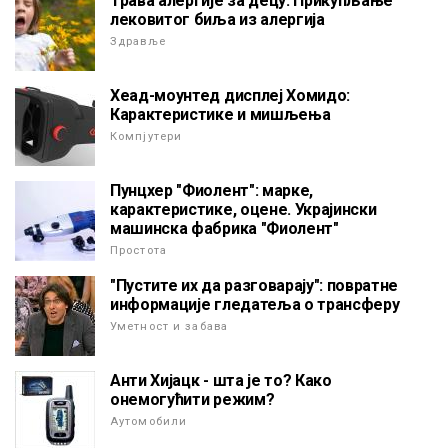
Трава алергије за децу. Прикупљање
лековитог биља из алергија
Здравље
Хеад-моунтед дисплеј Хомидо:
Карактеристике и мишљења
Компјутери
Пунцхер "Фиолент": марке,
карактеристике, оцене. Украјински
машинска фабрика "Фиолент"
Простота
"Пустите их да разговарају": повратне
информације гледатеља о трансферу
Уметност и забава
Анти Хијацк - шта је то? Како
онемогућити режим?
Аутомобили