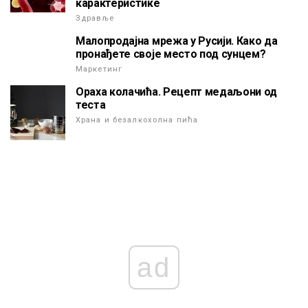
карактеристике
Здравље
Малопродајна мрежа у Русији. Како да
пронађете своје место под сунцем?
Маркетинг
Ораха колачића. Рецепт медаљони од
теста
Храна и безалкохолна пића
ad