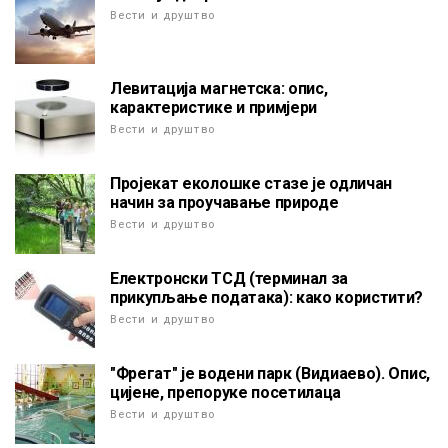
Вести и друштво
Левитација магнетска: опис,
карактеристике и примјери
Вести и друштво
Пројекат еколошке стазе је одличан
начин за проучавање природе
Вести и друштво
Електронски ТСД (терминал за
прикупљање података): како користити?
Вести и друштво
"Фрегат" је водени парк (Видиаево). Опис,
цијене, препоруке посетилаца
Вести и друштво