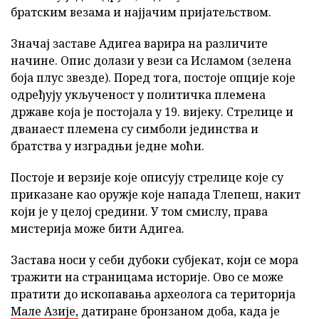
братским везама и најјачим пријатељством.
Значај заставе Адигеа варира на различите
начине. Опис долази у вези са Исламом (зелена
боја плус звезде). Поред тога, постоје опције које
одређују укљученост у политичка племена
државе која је постојала у 19. вијеку. Стрелице и
дванаест племена су симболи јединства и
братства у изградњи једне моћи.
Постоје и верзије које описују стрелице које су
приказане као оружје које напада Тлепеш, накит
који је у целој средини. У том смислу, права
мистерија може бити Адигеа.
Застава носи у себи дубоки субјекат, који се мора
тражити на страницама историје. Ово се може
пратити до ископавања археолога са територија
Мале Азије,
датиране бронзаном доба, када је