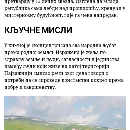
претварају у 12 лепих звезда. Изгледа да млада
република сама лебди над прошлошћу, кренући у
мистериозну будућност, гдје га чека напредак.
КЉУЧНЕ МИСЛИ
У химној је сконцентрисана сва народна љубав
према родној земљи. Изражена је жеља по
здрављу земље и људи, сагласности и јединства
између људи који живе на датој територији.
Најважнији смисао речи овог дела говори о
потреби да се спроведе константан покрет према
добру и савршенству.