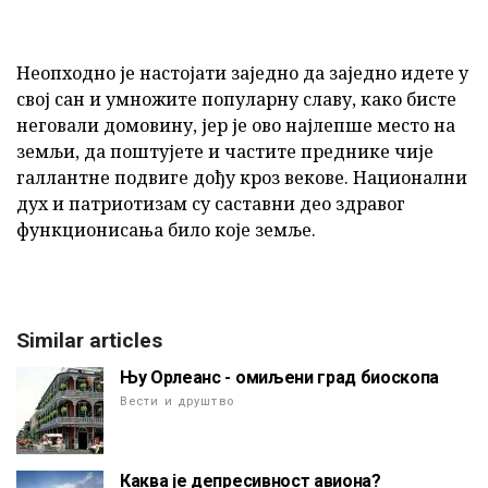
Неопходно је настојати заједно да заједно идете у
свој сан и умножите популарну славу, како бисте
неговали домовину, јер је ово најлепше место на
земљи, да поштујете и частите преднике чије
галлантне подвиге дођу кроз векове. Национални
дух и патриотизам су саставни део здравог
функционисања било које земље.
Similar articles
Њу Орлеанс - омиљени град биоскопа
Вести и друштво
Каква је депресивност авиона?