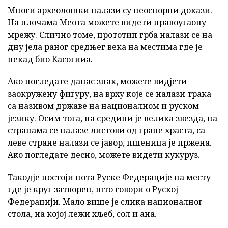
Многи археолошки налази су неоспорни докази.
На плочама Меота можете видети правоугаону
мрежу. Слично томе, прототип грба налази се на
дну јела раног средњег века на местима где је
некад био Касогииа.
Ако погледате данас знак, можете видјети
заокружену фигуру, на врху које се налази трака
са називом државе на националном и руском
језику. Осим тога, на средини је велика звезда, на
странама се налазе листови од гране храста, са
леве стране налази се јавор, пшеница је пржена.
Ако погледате десно, можете видети кукуруз.
Такодје постоји нота Руске Федерације на месту
где је круг затворен, што говори о Руској
Федерацији. Мало више је слика националног
стола, на којој лежи хљеб, сол и ана.