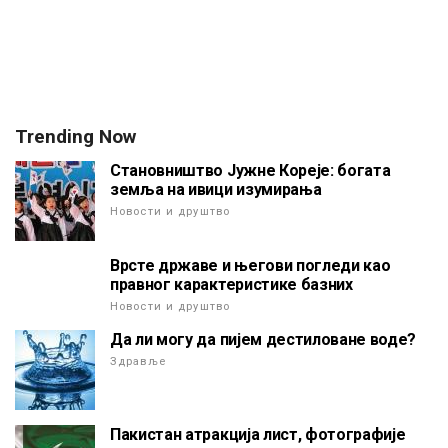
Trending Now
Становништво Јужне Кореје: богата
земља на ивици изумирања
Новости и друштво
Врсте државе и његови погледи као
правног карактеристике базних
Новости и друштво
Да ли могу да пијем дестиловане воде?
Здравље
Пакистан атракција лист, фотографије