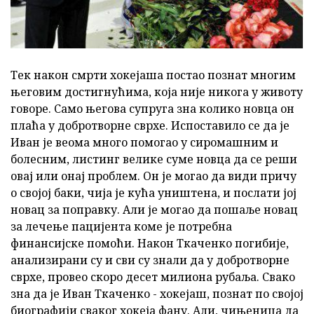
Тек након смрти хокејаша постао познат многим
његовим достигнућима, која није никога у животу
говоре. Само његова супруга зна колико новца он
плаћа у добротворне сврхе. Испоставило се да је
Иван је веома много помогао у сиромашним и
болесним, листинг велике суме новца да се реши
овај или онај проблем. Он је могао да види причу
о својој баки, чија је кућа уништена, и послати јој
новац за поправку. Али је могао да пошаље новац
за лечење пацијента коме је потребна
финансијске помоћи. Након Ткаченко погибије,
анализирани су и сви су знали да у добротворне
сврхе, провео скоро десет милиона рубаља. Свако
зна да је Иван Ткаченко - хокејаш, познат по својој
биографији сваког хокеја фану. Али, чињеница да