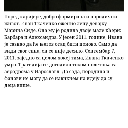
Поред каријере, добро формирана и породични
живот. Иван Ткаченко оженио лепу девојку -
Марина Сиде. Она му је родила двоје мале кћери:
Барбара и Александра. У јесен 2011. године, Ивана
је сазнао да ће његов отац бити поново. Само да
види свог сина, он се није десило. Септембар 7,
2011, заједно са целом хокеј тима, Ивана Ткаченко
умро. Трагедија се догодила током полетања са
аеродрома у Иарославл. До сада, породица и
фанови не могу да се навикнем на идеју да су
деца више.