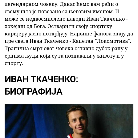
легендарном човеку. Данас ћемо вам рећи о
свему што је повезано са његовим именом. И
може се недвосмислено наводи Иван Ткаченко -
хокејаш од Бога. Остварити своју спортску
каријеру јасно потврђују. Највише фанова знају да
пре свега Иван Ткаченко - Капетан "Локомотива".
Трагична смрт овог човека оставио дубок рану у
срцима људи који су га познавали у животу и у
спорту.
ИВАН ТКАЧЕНКО:
БИОГРАФИЈА