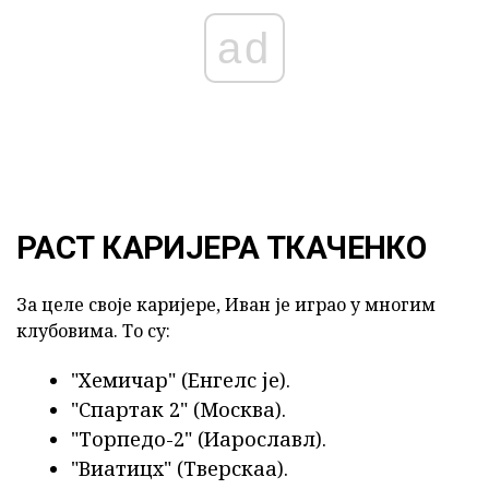
ad
РАСТ КАРИЈЕРА ТКАЧЕНКО
За целе своје каријере, Иван је играо у многим
клубовима. То су:
"Хемичар" (Енгелс је).
"Спартак 2" (Москва).
"Торпедо-2" (Иарославл).
"Виатицх" (Тверскаа).