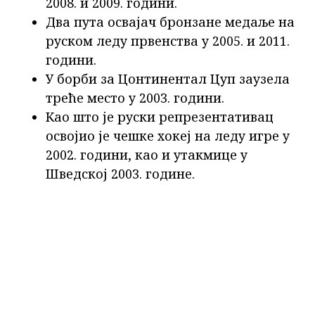
2008. и 2009. години.
Два пута освајач бронзане медаље на
руском леду првенства у 2005. и 2011.
години.
У борби за Цонтинентал Цуп заузела
треће место у 2003. години.
Као што је руски репрезентативац
освојио је чешке хокеј на леду игре у
2002. години, као и утакмице у
Шведској 2003. године.