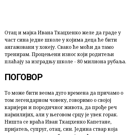
Отац и мајка Ивана Ткацхенко желе да граде у
част сина једне школе у којима деца ће бити
ангажовани у хокеју. Свако ће моћи да тамо
тренирам. Процењени износ који родитељи
плаћају за изградњу школе - 80 милиона рубаља.
ПОГОВОР
То може бити веома дуго времена да причамо о
том легендарном човеку, говоримо о својој
каријери и породичног живота, да прође реч
најмилијих, али у његовом срцу је увек горак.
Ништа се враћа Иван Ткацхенко Капетане,
пријатељ, супруг, отац, син. Једина ствар која