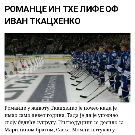
РОМАНЦЕ ИН ТХЕ ЛИФЕ ОФ
ИВАН ТКАЦХЕНКО
Романце у животу Ткацхенко је почео када је
имао само девет година. Тада је да је упознао
своју будућу супругу. Интродуцинг се десило са
Маринином братом, Сасха. Момци потукао у