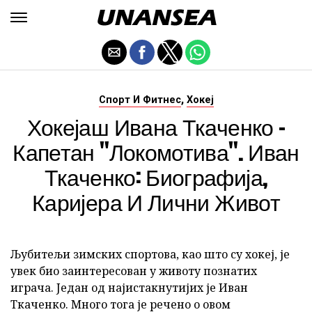
,
Спорт И Фитнес
Хокеј
Хокејаш Ивана Ткаченко -
Капетан "Локомотива". Иван
Ткаченко: Биографија,
Каријера И Лични Живот
Љубитељи зимских спортова, као што су хокеј, је
увек био заинтересован у животу познатих
играча. Један од најистакнутијих је Иван
Ткаченко. Много тога је речено о овом