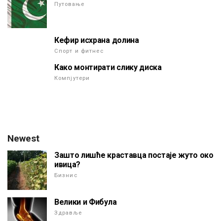
Путовање
Кефир исхрана долина
Спорт и фитнес
Како монтирати слику диска
Компјутери
Newest
Зашто лишће краставца постаје жуто око
ивица?
Бизнис
Велики и Фибула
Здравље