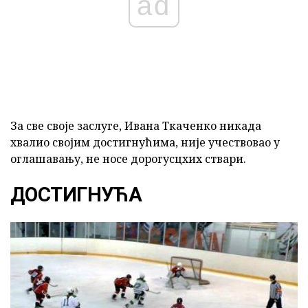
ad
За све своје заслуге, Ивана Ткаченко никада
хвалио својим достигнућима, није учествовао у
оглашавању, не носе дорогусцхих ствари.
ДОСТИГНУЋА