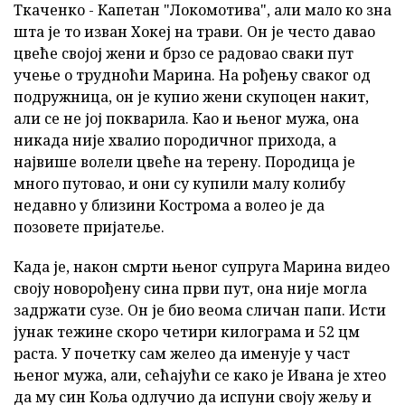
Ткаченко - Капетан "Локомотива", али мало ко зна
шта је то изван Хокеј на трави. Он је често давао
цвеће својој жени и брзо се радовао сваки пут
учење о трудноћи Марина. На рођењу сваког од
подружница, он је купио жени скупоцен накит,
али се не јој покварила. Као и њеног мужа, она
никада није хвалио породичног прихода, а
највише волели цвеће на терену. Породица је
много путовао, и они су купили малу колибу
недавно у близини Кострома а волео је да
позовете пријатеље.
Када је, након смрти њеног супруга Марина видео
своју новорођену сина први пут, она није могла
задржати сузе. Он је био веома сличан папи. Исти
јунак тежине скоро четири килограма и 52 цм
раста. У почетку сам желео да именује у част
њеног мужа, али, сећајући се како је Ивана је хтео
да му син Коља одлучио да испуни своју жељу и