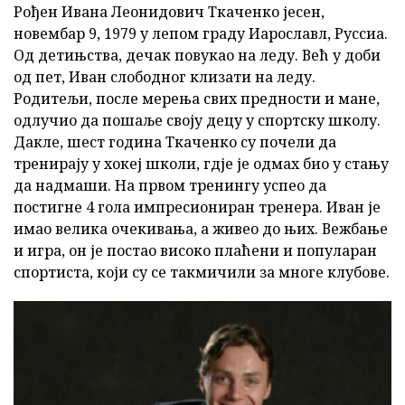
Рођен Ивана Леонидович Ткаченко јесен,
новембар 9, 1979 у лепом граду Иарославл, Руссиа.
Од детињства, дечак повукао на леду. Већ у доби
од пет, Иван слободног клизати на леду.
Родитељи, после мерења свих предности и мане,
одлучио да пошаље своју децу у спортску школу.
Дакле, шест година Ткаченко су почели да
тренирају у хокеј школи, гдје је одмах био у стању
да надмаши. На првом тренингу успео да
постигне 4 гола импресиониран тренера. Иван је
имао велика очекивања, а живео до њих. Вежбање
и игра, он је постао високо плаћени и популаран
спортиста, који су се такмичили за многе клубове.