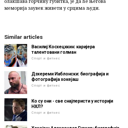
олакшава горчину губитка, је да ће његова
меморија заувек живети у срцима људи.
Similar articles
Василиј Косхецхкин: каријера
талентовани голман
Спорт и фитнес
Дзхереми Иаблонски: биографија и
фотографија хокејаш
Спорт и фитнес
Ко су они - све снајперисти у историји
НХЛ?
Спорт и фитнес