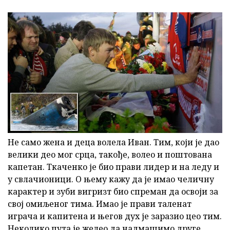
Не само жена и деца волела Иван. Тим, који је дао
велики део мог срца, такође, волео и поштована
капетан. Ткаченко је био прави лидер и на леду и
у свлачионици. О њему кажу да је имао челичну
карактер и зуби вигризт био спреман да освоји за
свој омиљеног тима. Имао је прави таленат
играча и капитена и његов дух је заразио цео тим.
Неколико пута је желео да надмашимо друге