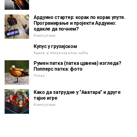
Ардуино стартер: корак по корак упуте.
Програмирање и пројекти Ардуино:
одакле да почнем?
Компјутери
Купус у грузијском
Храна и безалкохолна пића
Румен патка (патка црвена) изгледа?
Попперс патка: фото
Посао
Како да затрудне у "Аватара" и друге
тајне игре
Компјутери