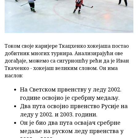
Током своје каријере Ткацхенко хокејаша постао
добитник многих турнира. Анализирајући ове
догађаје, можемо са сигурношћу рећи да је Иван
Ткаченко - хокејаш великим словом. Он има
наслов:
На Светском првенству у леду 2002.
године освојио је сребрну медаљу.
Два пута освојио првенство Русије на
леду у 2002. и 2003. години.
Он је био два пута освајач сребрне
медаље на руском леду првенства у