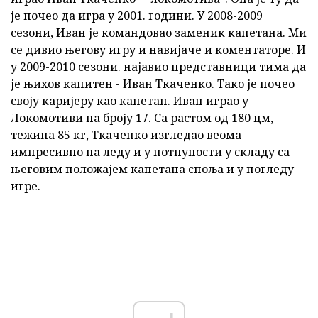
је почео да игра у 2001. години. У 2008-2009
сезони, Иван је командовао заменик капетана. Ми
се дивио његову игру и навијаче и коментаторе. И
у 2009-2010 сезони. најавио представници тима да
је њихов капитен - Иван Ткаченко. Тако је почео
своју каријеру као капетан. Иван играо у
Локомотиви на броју 17. Са растом од 180 цм,
тежина 85 кг, Ткаченко изгледао веома
импресивно на леду и у потпуности у складу са
његовим положајем капетана споља и у погледу
игре.