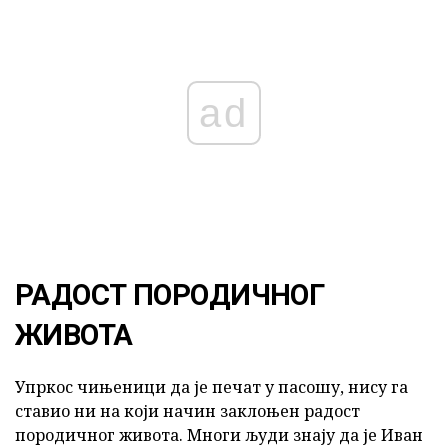
ad
РАДОСТ ПОРОДИЧНОГ
ЖИВОТА
Упркос чињеници да је печат у пасошу, нису га
ставио ни на који начин заклоњен радост
породичног живота. Многи људи знају да је Иван