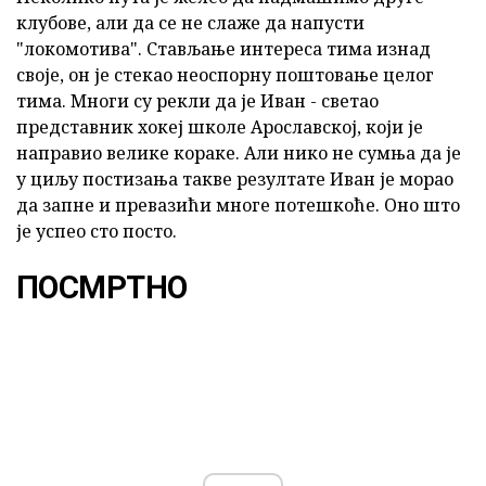
клубове, али да се не слаже да напусти
"локомотива". Стављање интереса тима изнад
своје, он је стекао неоспорну поштовање целог
тима. Многи су рекли да је Иван - светао
представник хокеј школе Арославској, који је
направио велике кораке. Али нико не сумња да је
у циљу постизања такве резултате Иван је морао
да запне и превазићи многе потешкоће. Оно што
је успео сто посто.
ПОСМРТНО