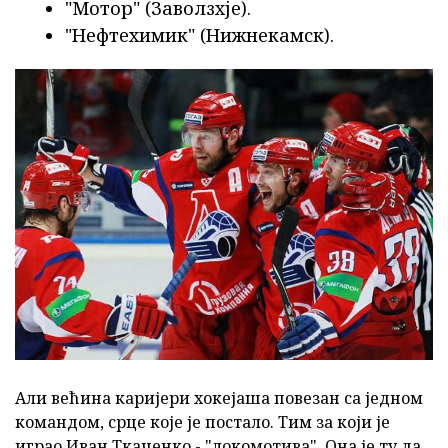
"Мотор" (Заволзхје).
"Нефтехимик" (Нижнекамск).
Али већина каријери хокејаша повезан са једном
командом, срце које је постало. Тим за који је
играо Иван Ткаченко - "локомотива". Она је ту да