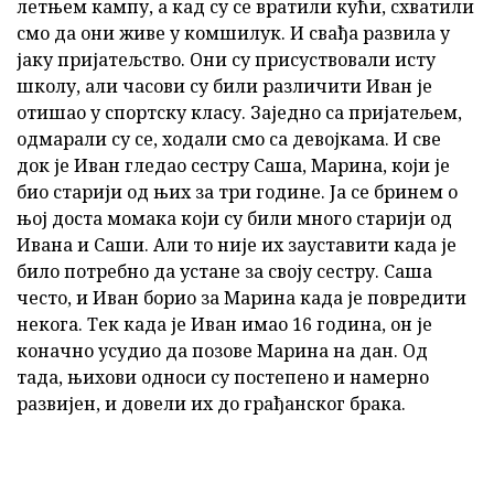
летњем кампу, а кад су се вратили кући, схватили
смо да они живе у комшилук. И свађа развила у
јаку пријатељство. Они су присуствовали исту
школу, али часови су били различити Иван је
отишао у спортску класу. Заједно са пријатељем,
одмарали су се, ходали смо са девојкама. И све
док је Иван гледао сестру Саша, Марина, који је
био старији од њих за три године. Ја се бринем о
њој доста момака који су били много старији од
Ивана и Саши. Али то није их зауставити када је
било потребно да устане за своју сестру. Саша
често, и Иван борио за Марина када је повредити
некога. Тек када је Иван имао 16 година, он је
коначно усудио да позове Марина на дан. Од
тада, њихови односи су постепено и намерно
развијен, и довели их до грађанског брака.