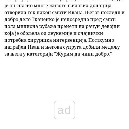
је он спасио многе животе њихових донација,
отворила тек након смрти Ивана. Његов последњи
добро дело Ткаченко је непосредно пред смрт:
пола милиона рубаља пренети на рачун девојци
која је обољела од леукемије и очајнички
потребна хируршка интервенција. Постхумно
награђен Иван и његова супруга добили медаљу
за њега у категорији "Журим да чини добро."
ad