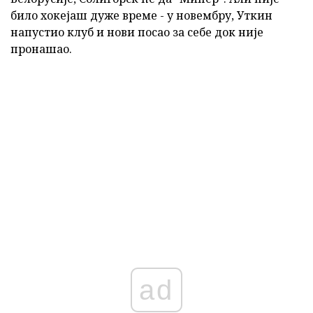
било хокејаш дуже време - у новембру, Уткин
напустио клуб и нови посао за себе док није
пронашао.
ad