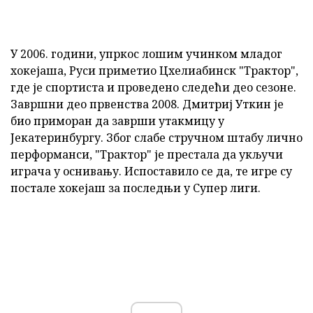
У 2006. години, упркос лошим учинком младог
хокејаша, Руси приметио Цхелиабинск "Трактор",
где је спортиста и проведено следећи део сезоне.
Завршни део првенства 2008. Дмитриј Уткин је
био приморан да заврши утакмицу у
Јекатеринбургу. Због слабе стручном штабу лично
перформанси, "Трактор" је престала да укључи
играча у оснивању. Испоставило се да, те игре су
постале хокејаш за последњи у Супер лиги.