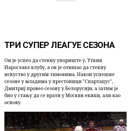
ТРИ СУПЕР ЛЕАГУЕ СЕЗОНА
Он је успео да стекну упориште у, Уткин
Иарославл клубу, а он је отишао да стекну
искуство у другим тимовима. Након успешне
сезоне у младима у престоници "Спартацус",
Дмитриј провео сезону у Белорусији, а затим је
био у стању да се врати у Москви екипи, али као
основу.