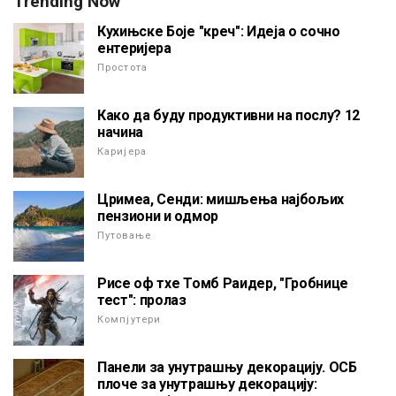
Trending Now
Кухињске Боје "креч": Идеја о сочно
ентеријера
Простота
Како да буду продуктивни на послу? 12
начина
Каријера
Цримеа, Сенди: мишљења најбољих
пензиони и одмор
Путовање
Рисе оф тхе Томб Раидер, "Гробнице
тест": пролаз
Компјутери
Панели за унутрашњу декорацију. ОСБ
плоче за унутрашњу декорацију: