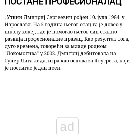
ПОСТАНЕ ПРОФЕСИОНАЛАЦ
, Уткин Дмитриј Сергеевич рођен 10. јула 1984. у
Иарославл. На 5 година његов отац га је довео у
школу хокеј, где је помогао његов син стално
развија професионалне правац. Као резултат тога,
дуго времена, говорећи за младе родном
"Локомотива" у 2002. Дмитриј дебитовала на
Супер Лига леда, игра као основа за 4 сусрета, који
је постигао један поен.
ad