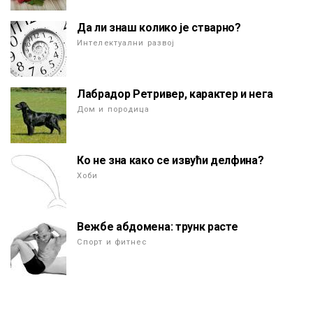
Да ли знаш колико је стварно?
Интелектуални развој
Лабрадор Ретривер, карактер и нега
Дом и породица
Ко не зна како се извући делфина?
Хоби
Вежбе абдомена: трунк расте
Спорт и фитнес