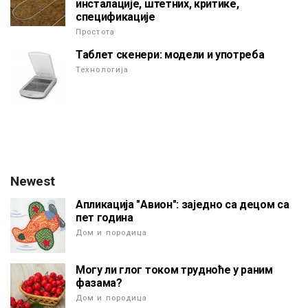
инсталације, штетних, критике,
спецификације
Простота
Таблет скенери: модели и употреба
Технологија
Newest
Апликација "Авион": заједно са децом са
пет година
Дом и породица
Могу ли глог током трудноће у раним
фазама?
Дом и породица