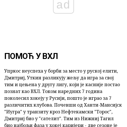
ad
ПОМОЋ У ВХЛ
Упркос неуспеха у борби за место у руској елити,
Дмитриј, Уткин разликују жељу да игра за свој
тим и цењена у другу лигу, који је касније постао
познат као ВХЛ. Током наредних 7 година
поколесил хокеју у Русији, пошто је играо за 7
различитих клубова. Почевши од Ханти-Мансијск
"Иугра" у транзиту кроз Нефтекамски "Торос",
Дмитриј био у "сателит". Тим из Нижниј Тагил
био најбољи фаза у хокеј каријери - две сезоне је