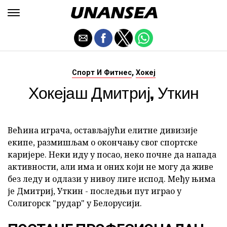
,
Спорт И Фитнес
Хокеј
Хокејаш Дмитриј, Уткин
Већина играча, остављајући елитне дивизије
екипе, размишљам о окончању свог спортске
каријере. Неки иду у посао, неко почне да напада
активности, али има и оних који не могу да живе
без леду и одлази у нивоу лиге испод. Међу њима
је Дмитриј, Уткин - последњи пут играо у
Солигорск "рудар" у Белорусији.