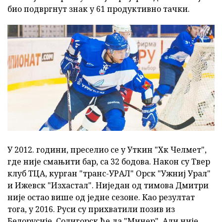
био подвргнут знак у 61 продуктивно тачки.
У 2012. години, преселио се у Уткин "Хк Челмет",
где није смањити бар, са 32 бодова. Након су Твер
клуб ТЦА, курган "транс-УРАЛ" Орск "Ужниј Урал"
и Ижевск "Изхастал". Ниједан од тимова Дмитри
није остао више од једне сезоне. Као резултат
тога, у 2016. Руси су прихватили позив из
Белорусије, Солигорск ће да "Минер". Али није