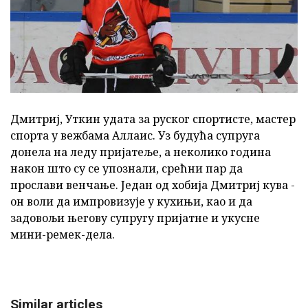
Дмитриј, Уткин удата за руског спортисте, мастер
спорта у вежбама Аллаис. Уз будућа супруга
донела на леду пријатеље, а неколико година
након што су се упознали, срећни пар да
прослави венчање. Један од хобија Дмитриј кува -
он воли да импровизује у кухињи, као и да
задовољи његову супругу пријатне и укусне
мини-ремек-дела.
Similar articles