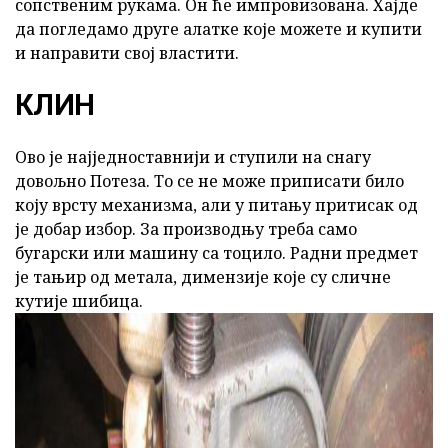
сопственим рукама. Он ће импровизована. Хајде
да погледамо друге алатке које можете и купити
и направити свој властити.
КЛИН
Ово је најједноставнији и ступили на снагу
довољно Потеза. То се не може приписати било
коју врсту механизма, али у питању притисак од
је добар избор. За производњу треба само
бугарски или машину са тоцило. Радни предмет
је тањир од метала, димензије које су сличне
кутије шибица.