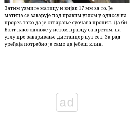
Затим узмите матицу и вијак 17 мм за то. Је
матица се заварује под правим углом у односу на
прорез тако да је отварање суочава пропил. Да би
Болт лако одлаже у истом правцу са прстом, на
углу пре заваривање дистанцер нут сет. За рад
уређаја потребно је само да јебеш клин.
ad