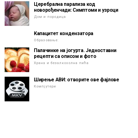
Церебрална парализа код
новорођенчади: Симптоми и узроци
Дом и породица
Капацитет кондензатора
Образовање:
Палачинке на јогурта. Једноставни
рецепти са описом и фото
Храна и безалкохолна пића
Ширење АВИ: отворите ове фајлове
Компјутери