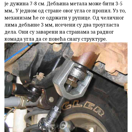
је дужина 7-8 см. Дебљина метала може бити 3-5
мм,. У једном од стране овог угла се пропил. Уз то,
механизам ће се одржати у рупице. Од челичног
лима дебљине 3 мм, исечени су два троугласта
дела. Они су заварени на странама за радног
комада угла да се повећа снагу структуре.