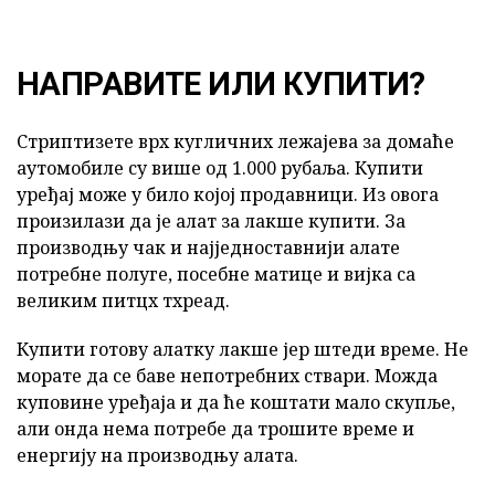
НАПРАВИТЕ ИЛИ КУПИТИ?
Стриптизете врх кугличних лежајева за домаће
аутомобиле су више од 1.000 рубаља. Купити
уређај може у било којој продавници. Из овога
произилази да је алат за лакше купити. За
производњу чак и најједноставнији алате
потребне полуге, посебне матице и вијка са
великим питцх тхреад.
Купити готову алатку лакше јер штеди време. Не
морате да се баве непотребних ствари. Можда
куповине уређаја и да ће коштати мало скупље,
али онда нема потребе да трошите време и
енергију на производњу алата.