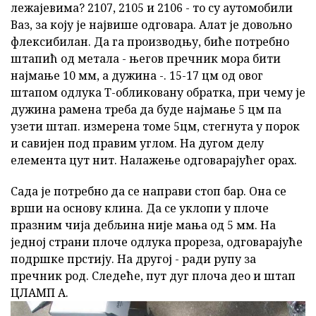
лежајевима? 2107, 2105 и 2106 - то су аутомобили
Ваз, за коју је највише одговара. Алат је довољно
флексибилан. Да га производњу, биће потребно
штапић од метала - његов пречник мора бити
најмање 10 мм, а дужина -. 15-17 цм од овог
штапом одлука Т-обликовану обратка, при чему је
дужина рамена треба да буде најмање 5 цм па
узети штап. измерена томе 5цм, стегнута у порок
и савијен под правим углом. На дугом делу
елемента цут нит. Налажење одговарајућег орах.
Сада је потребно да се направи стоп бар. Она се
врши на основу клина. Да се уклопи у плоче
празним чија дебљина није мања од 5 мм. На
једној страни плоче одлука прореза, одговарајуће
подршке прстију. На другој - ради рупу за
пречник род. Следеће, пут дуг плоча део и штап
ЦЛАМП А.