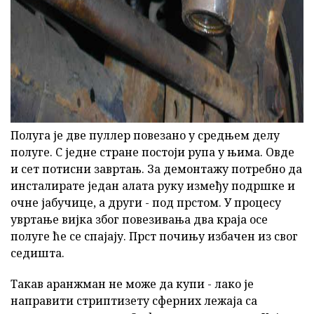
ad
Полуга је две пуллер повезано у средњем делу
полуге. С једне стране постоји рупа у њима. Овде
и сет потисни завртањ. За демонтажу потребно да
инсталирате један алата руку између подршке и
очне јабучице, а други - под прстом. У процесу
увртање вијка због повезивања два краја осе
полуге ће се спајају. Прст почињу избачен из свог
седишта.
Такав аранжман не може да купи - лако је
направити стриптизету сферних лежаја са