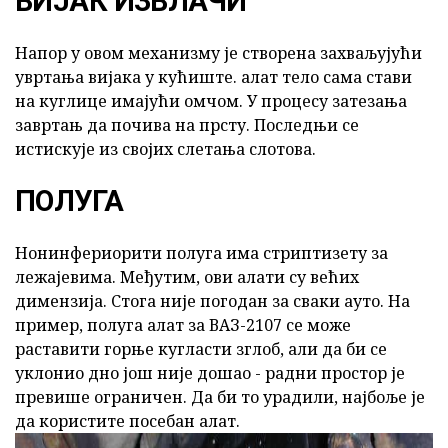
ВИЈАК ИЗВЛАЧИ
Напор у овом механизму је створена захваљујући
увртања вијака у кућиште. алат тело сама стави
на куглице имајући омчом. У процесу затезања
завртањ да почива на прсту. Последњи се
истискује из својих слетања слотова.
ПОЛУГА
Нонинфериорити полуга има стриптизету за
лежајевима. Међутим, ови алати су већих
димензија. Стога није погодан за сваки ауто. На
пример, полуга алат за ВАЗ-2107 се може
раставити горње кугласти зглоб, али да би се
уклонио дно још није дошао - радни простор је
превише ограничен. Да би то урадили, најбоље је
да користите посебан алат.