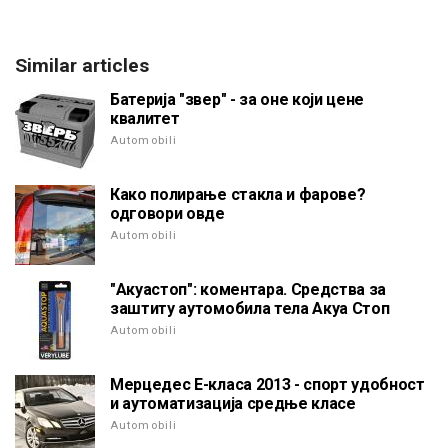
Similar articles
Батерија "звер" - за оне који цене
квалитет
Automobili
Како полирање стакла и фарове?
одговори овде
Automobili
"Акуастоп": коментара. Средства за
заштиту аутомобила тела Акуа Стоп
Automobili
Мерцедес Е-класа 2013 - спорт удобност
и аутоматизација средње класе
Automobili