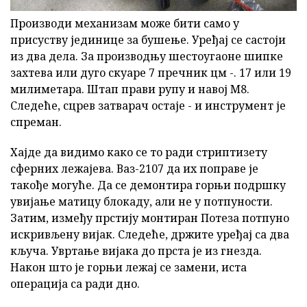
Производи механизам може бити само у
присуству јединице за бушење. Уређај се састоји
из два дела. За производњу шестоугаоне шипке
захтева или дуго скуаре 7 пречник цм -. 17 или 19
милиметара. Штап прави рупу и навој М8.
Следеће, сцрев затварач остаје - и инструмент је
спреман.
Хајде да видимо како се то ради стриптизету
сферних лежајева. Ваз-2107 да их поправе је
такође могуће. Да се демонтира горњи подршку
увијање матицу блокаду, али не у потпуности.
Затим, између прстију монтиран Потеза потпуно
искривљену вијак. Следеће, држите уређај са два
кључа. Увртање вијака до прста је из гнезда.
Након што је горњи лежај се замени, иста
операција са ради дно.