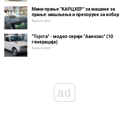
Мини-прање "КАРЦХЕР" за машине за
прање: мишљења и препоруке за избор
Automobili
"Тојота" - модел серије "Авенсис" (10
генерација)
Automobili
ad