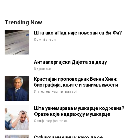
Trending Now
Шта ако иПад није повезан са Ви-Фи?
Компјутери
Антиалергијски Дијета за децу
Здравље
Кристијан проповедник Бенни Хинн:
биографија, књиге и занимљивости
Интелектуални развој
Шта узнемирава мушкарце код жена?
Фразе које надражују мушкарце
Селф-перфецтион
Суфикси именица: како да се