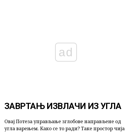
ad
ЗАВРТАЊ ИЗВЛАЧИ ИЗ УГЛА
Овај Потеза управљање зглобове направљене од
угла варењем. Како се то ради? Таке простор чија