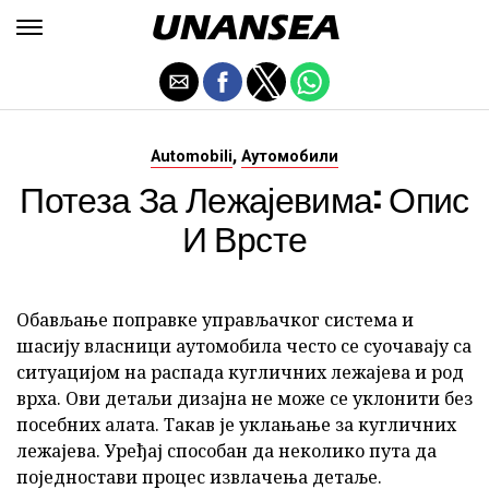
,
Automobili
Аутомобили
Потеза За Лежајевима: Опис
И Врсте
Обављање поправке управљачког система и
шасију власници аутомобила често се суочавају са
ситуацијом на распада кугличних лежајева и род
врха. Ови детаљи дизајна не може се уклонити без
посебних алата. Такав је уклањање за кугличних
лежајева. Уређај способан да неколико пута да
поједностави процес извлачења детаље.