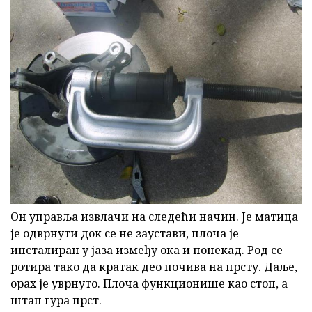
Он управља извлачи на следећи начин. Је матица
је одврнути док се не заустави, плоча је
инсталиран у јаза између ока и понекад. Род се
ротира тако да кратак део почива на прсту. Даље,
орах је уврнуто. Плоча функционише као стоп, а
штап гура прст.