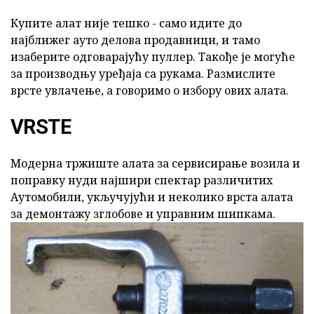
Купите алат није тешко - само идите до
најближег ауто делова продавници, и тамо
изаберите одговарајућу пуллер. Такође је могуће
за производњу уређаја са рукама. Размислите
врсте увлачење, а говоримо о избору ових алата.
VRSTE
Модерна тржиште алата за сервисирање возила и
поправку нуди најшири спектар различитих
Аутомобили, укључујући и неколико врста алата
за демонтажу зглобове и управним шипкама.