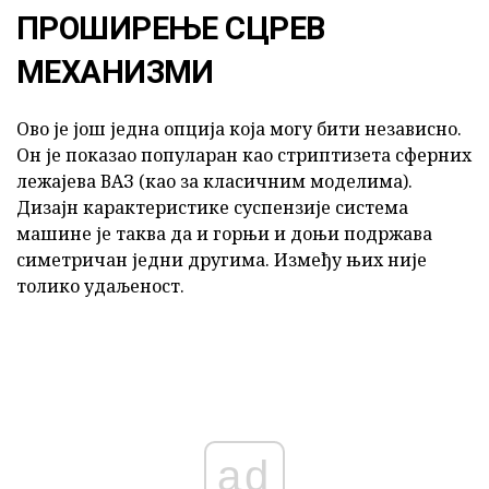
ПРОШИРЕЊЕ СЦРЕВ
МЕХАНИЗМИ
Ово је још једна опција која могу бити независно.
Он је показао популаран као стриптизета сферних
лежајева ВАЗ (као за класичним моделима).
Дизајн карактеристике суспензије система
машине је таква да и горњи и доњи подржава
симетричан једни другима. Између њих није
толико удаљеност.
ad