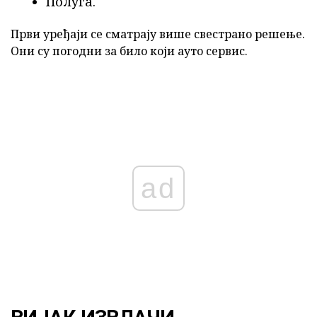
Полуга.
Први уређаји се сматрају више свестрано решење.
Они су погодни за било који ауто сервис.
ad