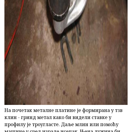
ad
На почетак металне платине је формирана у тзв
клин - гринд метал како би видели ставке у
профилу је троугласте. Даље млин или помоћу
машине у сред израде исечак. Њена дужина би