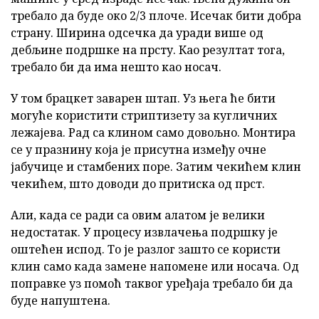
требало да буде око 2/3 плоче. Исечак бити добра
страну. Ширина одсечка да уради више од
дебљине подршке на прсту. Као резултат тога,
требало би да има нешто као носач.
У том брацкет заварен штап. Уз њега ће бити
могуће користити стриптизету за кугличних
лежајева. Рад са клином само довољно. Монтира
се у празнину која је присутна између очне
јабучице и стамбених поре. Затим чекићем клин
чекићем, што доводи до притиска од прст.
Али, када се ради са овим алатом је велики
недостатак. У процесу извлачења подршку је
оштећен испод. То је разлог зашто се користи
клин само када замене напомене или носача. Од
поправке уз помоћ таквог уређаја требало би да
буде напуштена.