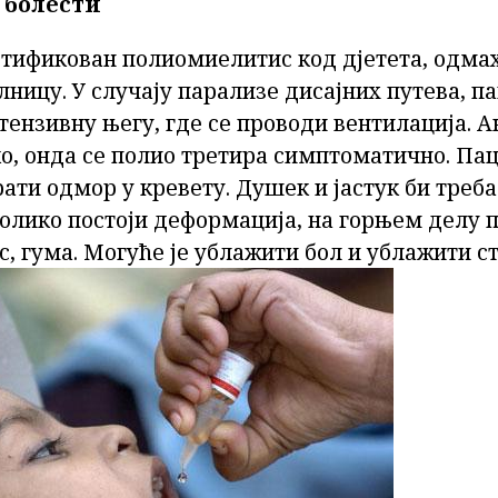
 болести
стификован полиомиелитис код дјетета, одмах
лницу. У случају парализе дисајних путева, па
тензивну његу, где се проводи вентилација. А
о, онда се полио третира симптоматично. Пац
ати одмор у кревету. Душек и јастук би треб
олико постоји деформација, на горњем делу п
, гума. Могуће је ублажити бол и ублажити с