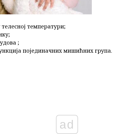
 телесној температури;
ику;
удова ;
ункција појединачних мишићних група.
ad