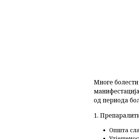
Многе болести
манифестација.
од периода бол
1. Препаралити
Општа сла
Утјешенос