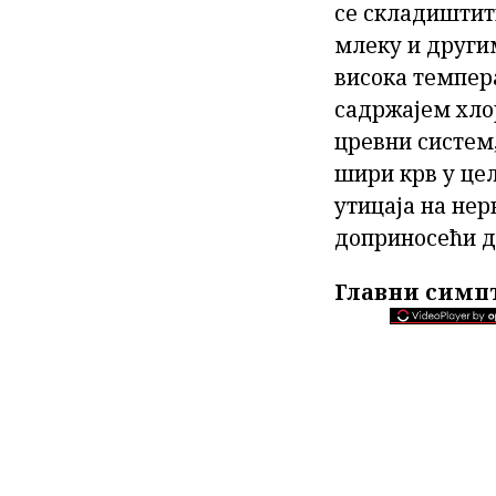
се складиштит
млеку и други
висока темпер
садржајем хло
цревни систем,
шири крв у це
утицаја на нер
доприносећи д
Главни симп