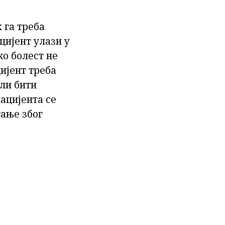
 га треба
цијент улази у
ко болест не
ијент треба
али бити
ацијента се
тање због