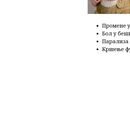
Промене у
Бол у беш
Парализа 
Кршење ф