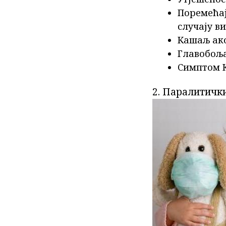
Поремећај
случају в
Кашаљ ако
Главобоља
Симптом К
2. Паралитичк