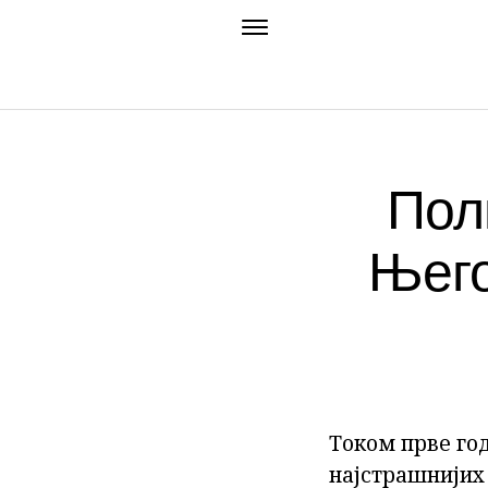
Пол
Њего
Током прве год
најстрашнијих 