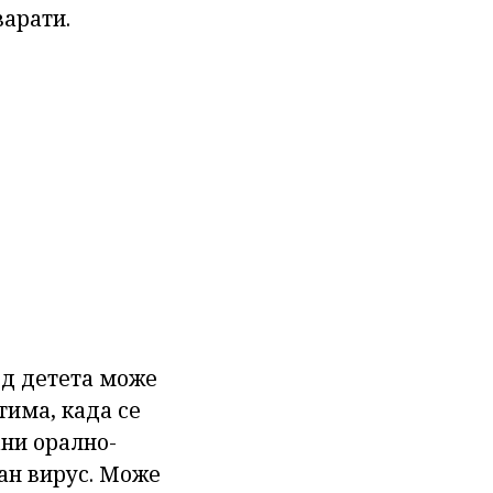
варати.
д детета може
тима, када се
ани орално-
ран вирус. Може