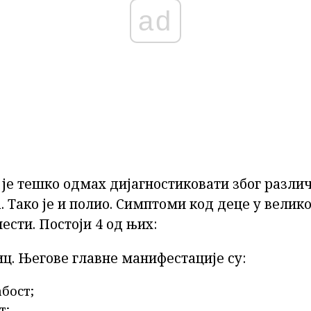
ad
 је тешко одмах дијагностиковати због разли
 Тако је и полио. Симптоми код деце у велико
ести. Постоји 4 од њих:
ц. Његове главне манифестације су:
бост;
т;