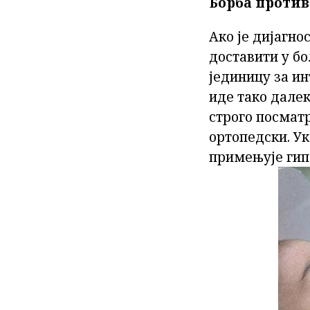
Борба против
Ако је дијагно
доставити у бо
јединицу за ин
иде тако далек
строго посматр
ортопедски. Ук
примењује гипс