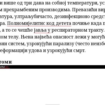
и више од три дана на собној температури, у
м прехрамбеним производима. Превазићи ви
атура, ултраљубичасто, дезинфекционо средс
ра.
Полиомијелитис код детета
почиње када п
 а то се чешће
јавља у
респираторном тракту.
лом телу. Њена највећа опасност лежи у могу
вни систем, узрокујући парализу (често неизб
еформацији удова и узрокујући смрт.
томи