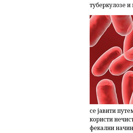
туберкулозе и 
се јавити путе
користи нечист
фекални начин 