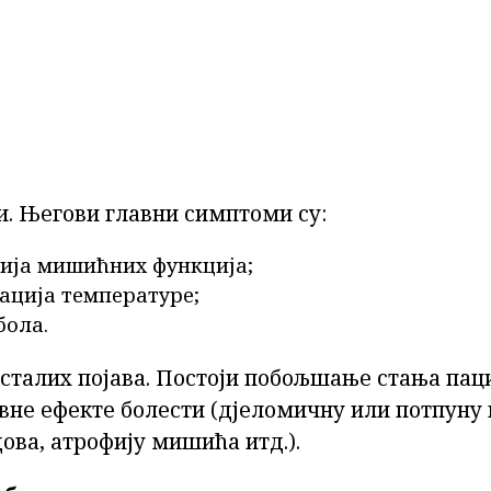
и. Његови главни симптоми су:
ија мишићних функција;
ација температуре;
бола.
осталих појава. Постоји побољшање стања пац
вне ефекте болести (дјеломичну или потпуну 
ова, атрофију мишића итд.).