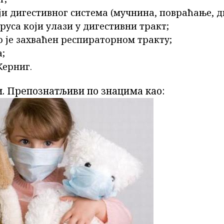
и дигестивног система (мучнина, повраћање, ди
ируса који улази у дигестивни тракт;
 је захваћен респираторном тракту;
;
ерниг.
и. Препознатљиви по знацима као: