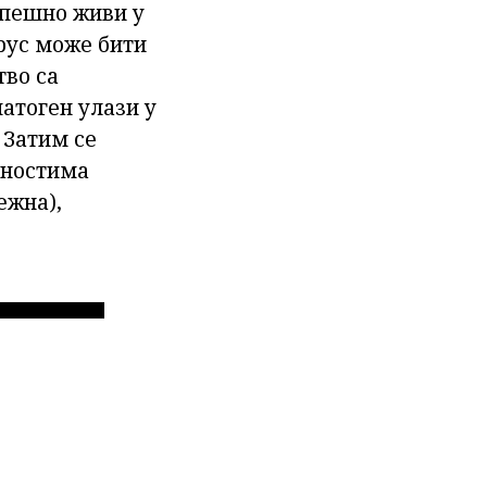
спешно живи у
рус може бити
тво са
атоген улази у
 Затим се
ћностима
ежна),