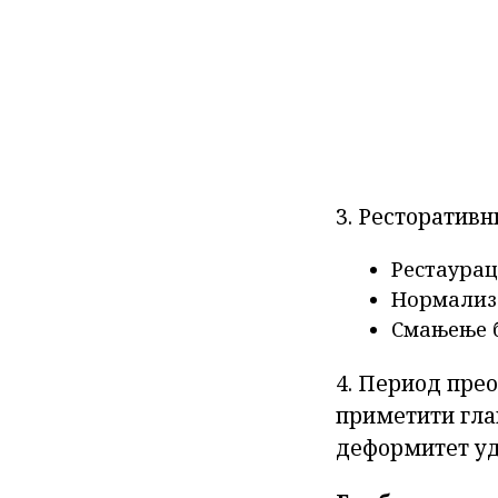
3. Ресторативн
Рестаурац
Нормализ
Смањење 
4. Период пре
приметити гла
деформитет уд