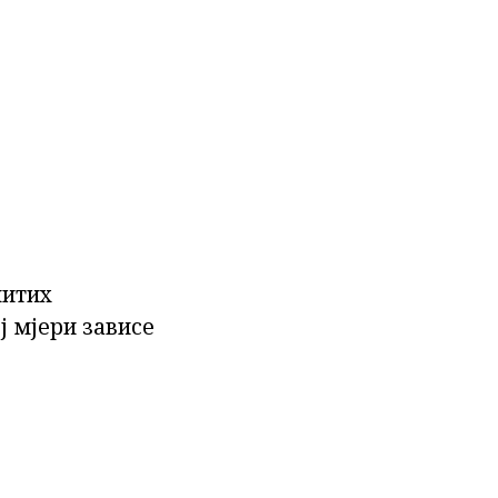
читих
ј мјери зависе