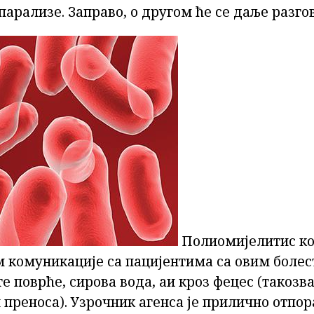
парализе. Заправо, о другом ће се даље разго
Полиомијелитис ко
м комуникације са пацијентима са овим болес
е поврће, сирова вода, аи кроз фецес (такозв
преноса). Узрочник агенса је прилично отпо