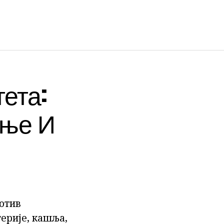
ета:
ење И
ротив
терије, кашља,