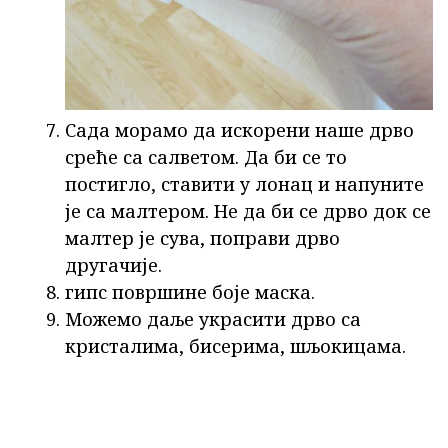
Сада морамо да искорени наше дрво
среће са салветом. Да би се то
постигло, ставити у лонац и напуните
је са малтером. Не да би се дрво док се
малтер је сува, поправи дрво
другачије.
гипс површине боје маска.
Можемо даље украсити дрво са
кристалима, бисерима, шљокицама.