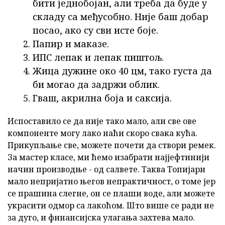
бити једнобојан, али треба да буде у
складу са међусобно. Није баш добар
посао, ако су сви исте боје.
Папир и маказе.
ИПС лепак и лепак пиштољ.
Жица дужине око 40 цм, тако густа да
би могао да задржи облик.
Гваш, акрилна боја и саксија.
Испоставило се да није тако мало, али све ове
компоненте могу лако наћи скоро свака кућа.
Прикупљање све, можете почети да створи ремек.
За мастер класе, ми ћемо изабрати најјефтинији
начин производње - од салвете. Таква Топијари
мало непријатно његов непрактичност, о томе јер
се прашина слегне, он се плаши воде, али можете
украсити одмор са лакоћом. Што више се ради не
за дуго, и финансијска улагања захтева мало.