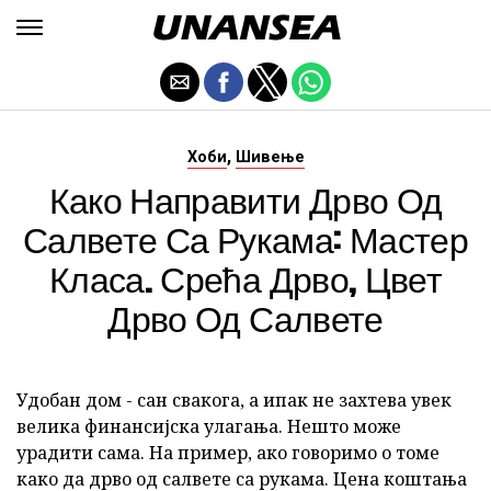
,
Хоби
Шивење
Како Направити Дрво Од
Салвете Са Рукама: Мастер
Класа. Срећа Дрво, Цвет
Дрво Од Салвете
Удобан дом - сан свакога, а ипак не захтева увек
велика финансијска улагања. Нешто може
урадити сама. На пример, ако говоримо о томе
како да дрво од салвете са рукама. Цена коштања