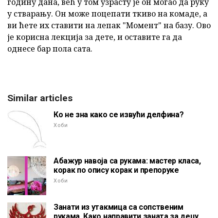
годину дана, већ у том узрасту је он могао да руку
у стварању. Он може поцепати ткиво на комаде, а
ви ћете их ставити на лепак "Момент" на базу. Ово
је корисна лекција за дете, и оставите га да
однесе бар пола сата.
Similar articles
Ко не зна како се извући делфина?
Хоби
Абажур навоја са рукама: мастер класа,
корак по опису корак и препоруке
Хоби
Занати из утакмица са сопственим
рукама. Како направити заната за децу