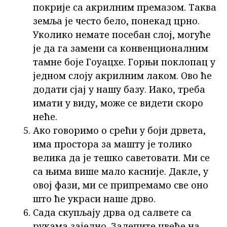
покрије са акрилним премазом. Таква
земља је често бело, понекад црно.
Уколико немате посебан слој, могуће
је да га замени са конвенционалним
тамне боје Гоуацхе. Горњи поклопац у
једном слоју акрилним лаком. Ово ће
додати сјај у нашу базу. Иако, треба
имати у виду, може се видети скоро
неће.
Ако говоримо о срећи у боји дрвета,
има простора за машту је толико
велика да је тешко саветовати. Ми се
са њима више мало касније. Дакле, у
овој фази, ми се припремамо све оно
што ће украси наше дрво.
Сада скупљају дрва од салвете са
рукама заједно. Залепите цвеће на