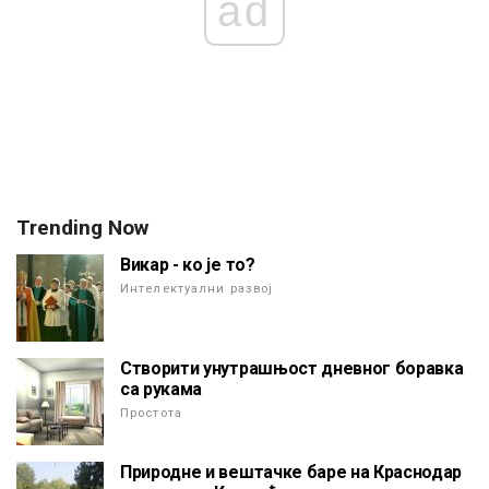
ad
Trending Now
Викар - ко је то?
Интелектуални развој
Створити унутрашњост дневног боравка
са рукама
Простота
Природне и вештачке баре на Краснодар