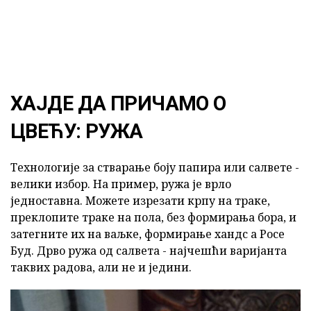
ХАЈДЕ ДА ПРИЧАМО О
ЦВЕЋУ: РУЖА
Технологије за стварање боју папира или салвете -
велики избор. На пример, ружа је врло
једноставна. Можете изрезати крпу на траке,
преклопите траке на пола, без формирања бора, и
затегните их на ваљке, формирање хандс а Росе
Буд. Дрво ружа од салвета - најчешћи варијанта
таквих радова, али не и једини.