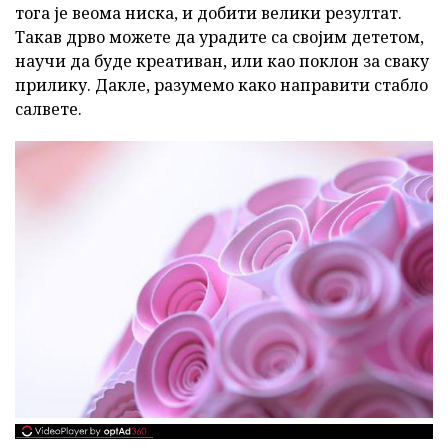
тога је веома ниска, и добити велики резултат.
Такав дрво можете да урадите са својим дететом,
научи да буде креативан, или као поклон за сваку
прилику. Дакле, разумемо како направити стабло
салвете.