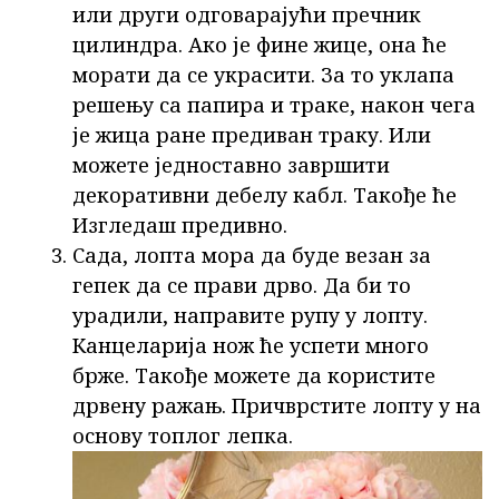
или други одговарајући пречник
цилиндра. Ако је фине жице, она ће
морати да се украсити. За то уклапа
решењу са папира и траке, након чега
је жица ране предиван траку. Или
можете једноставно завршити
декоративни дебелу кабл. Такође ће
Изгледаш предивно.
Сада, лопта мора да буде везан за
гепек да се прави дрво. Да би то
урадили, направите рупу у лопту.
Канцеларија нож ће успети много
брже. Такође можете да користите
дрвену ражањ. Причврстите лопту у на
основу топлог лепка.