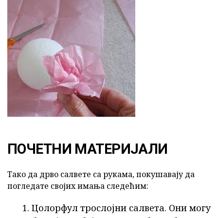
ПОЧЕТНИ МАТЕРИЈАЛИ
Тако да дрво салвете са рукама, покушавају да
погледате својих имања следећим:
Цолорфул трослојни салвета. Они могу