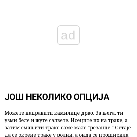
ad
ЈОШ НЕКОЛИКО ОПЦИЈА
Можете направити камилице дрво. За њега, ти
узми беле и жуте салвете. Исеците их на траке, а
затим смањити траке саме мале "резанце." Остаје
да се окрене траке у ролни, а онда се проширила