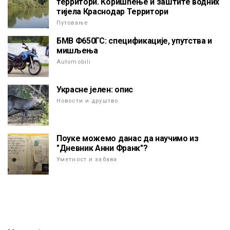
территори. Коришћење и заштите водних
тијела Краснодар Территори
Путовање
БМВ Ф650ГС: спецификације, упутства и
мишљења
Automobili
Украсне јелен: опис
Новости и друштво
Поуке можемо данас да научимо из
"Дневник Анни Франк"?
Уметност и забава