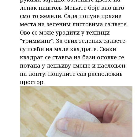
лепак пиштољ. Мењате боје као што
смо то желели. Сада попуне празне
места на зеленим листовима салвете.
Ово се може урадити у техници
"тримминг". За ових зелених салвете
су исећи на мале квадрате. Сваки
квадрат се ставља на бази оловке се
потапа у лепљиву смеше и наслоњен
на лопту. Попуните сав расположив
простор.