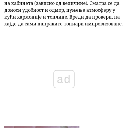
на кабинета (зависно од величине). Сматра се да
доноси удобност и одмор, пуњење атмосферу у
кући хармоније и топлине. Вреди да провери, па
хајде да сами направите топиари импровизоване.
ad