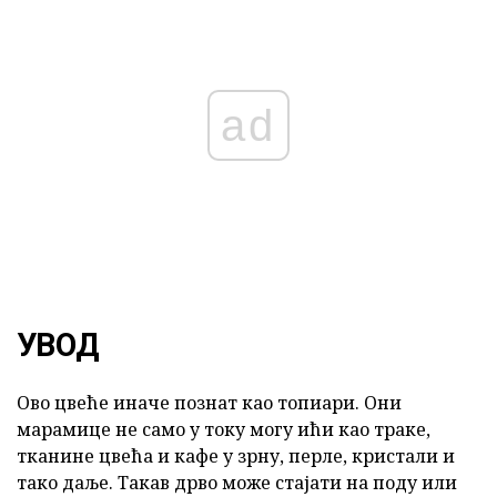
ad
УВОД
Ово цвеће иначе познат као топиари. Они
марамице не само у току могу ићи као траке,
тканине цвећа и кафе у зрну, перле, кристали и
тако даље. Такав дрво може стајати на поду или