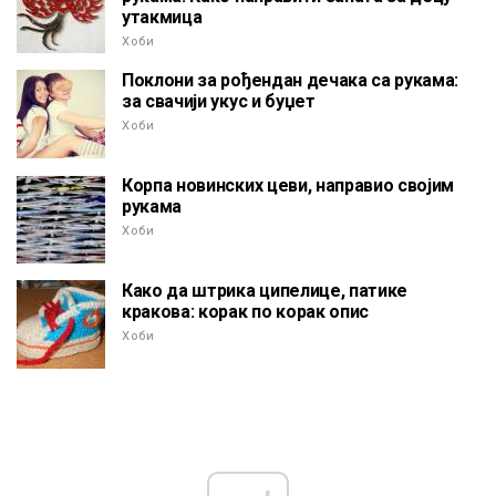
утакмица
Хоби
Поклони за рођендан дечака са рукама:
за свачији укус и буџет
Хоби
Корпа новинских цеви, направио својим
рукама
Хоби
Како да штрика ципелице, патике
кракова: корак по корак опис
Хоби