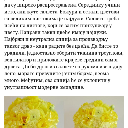
да су широко распрострањена. Серединку учини
исто, али жуте салвета. Божури и остали цветови
са великим листовима је најдужи. Салвете треба
исећи на листове, који се затим прикупљају у
цвету. Направи такви цвеће имају најдужи.
Најбржи и неутрална опција за производњу
таквог дрво - када радите без цвећа. Да бисте то
урадили, једноставно оборити тканина троуглови,
вентилатор и приложите крајеве средини самог
дрвета. Да би дрво из салвете са рукама изгледају
лепо, морате превуците јачим бојама, веома
много. Међутим, ова опција ће се уклопити у
унутрашњост модерне омладине.