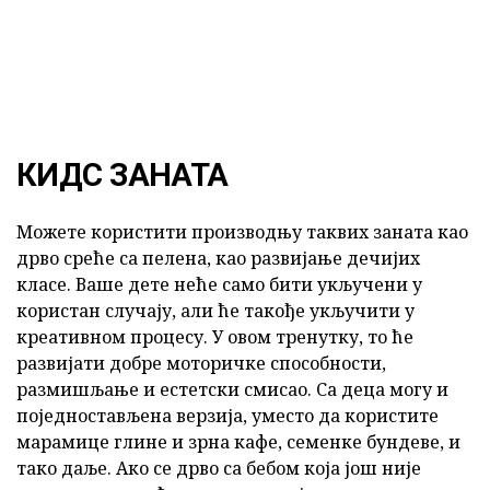
КИДС ЗАНАТА
Можете користити производњу таквих заната као
дрво среће са пелена, као развијање дечијих
класе. Ваше дете неће само бити укључени у
користан случају, али ће такође укључити у
креативном процесу. У овом тренутку, то ће
развијати добре моторичке способности,
размишљање и естетски смисао. Са деца могу и
поједностављена верзија, уместо да користите
марамице глине и зрна кафе, семенке бундеве, и
тако даље. Ако се дрво са бебом која још није