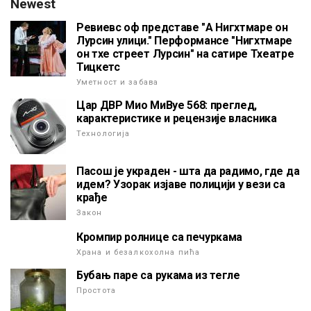
Newest
Ревиевс оф представе "А Нигхтмаре он
Лурсин улици." Перформансе "Нигхтмаре
он тхе стреет Лурсин" на сатире Тхеатре
Тицкетс
Уметност и забава
Цар ДВР Мио МиВуе 568: преглед,
карактеристике и рецензије власника
Технологија
Пасош је украден - шта да радимо, где да
идем? Узорак изјаве полицији у вези са
крађе
Закон
Кромпир ролнице са печуркама
Храна и безалкохолна пића
Бубањ паре са рукама из тегле
Простота