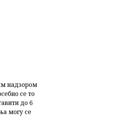
гим надзором
осебно се то
тавити до 6
ња могу се