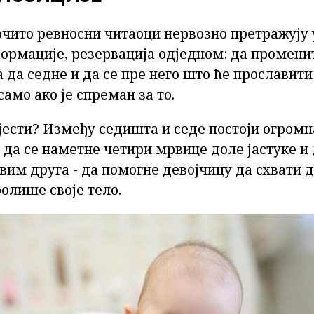
очито ревносни читаоци нервозно претражују 
ормације, резервација одједном: да промени
 да седне и да се пре него што ће прославити
само ако је спреман за то.
јести? Између седишта и седе постоји огромн
 - да се наметне четири мрвице доле јастуке и 
асвим друга - да помогне девојчицу да схвати 
олише своје тело.