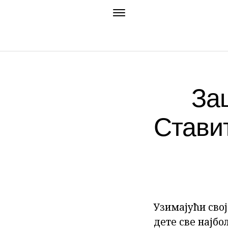
За
Стави
Узимајући сво
дете све најбо