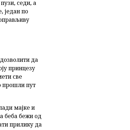
пузи, седи, а
, један по
поправљиву
 дозволити да
оју принцезу
мети све
но прошли пут
лади мајке и
а беба бежи од
дати прилику да