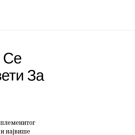
 Се
ети За
и племенитог
 и највише