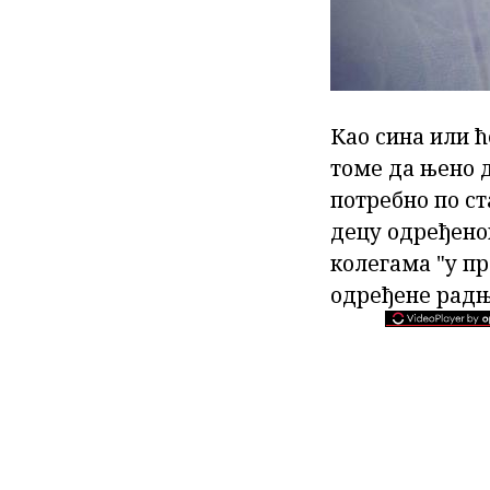
Као сина или ћ
томе да њено д
потребно по ст
децу одређено
колегама "у пр
одређене радњ