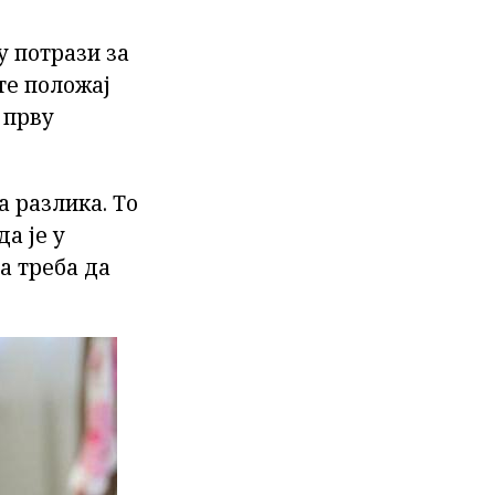
у потрази за
те положај
 прву
а разлика. То
да је у
да треба да