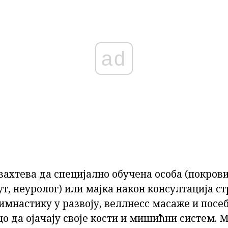
ad
захтева да специјално обучена особа (покров
ут, неуролог) или мајка након консултација с
имнастику у развоју, веллнесс масаже и посе
о да ојачају своје кости и мишићни систем. 