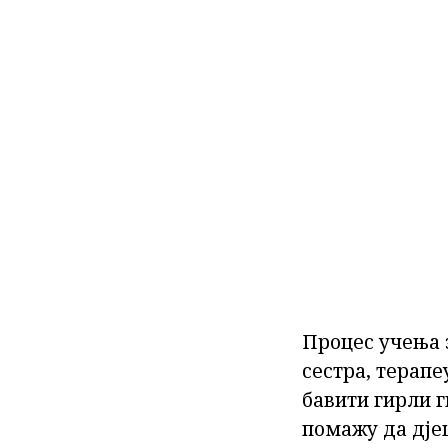
Процес учења 
сестра, терапе
бавити гирли г
помажу да дјец