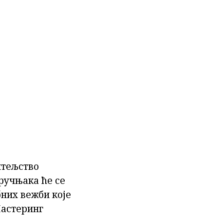
итељство
тручњака ће се
бних вежби које
Мастеринг