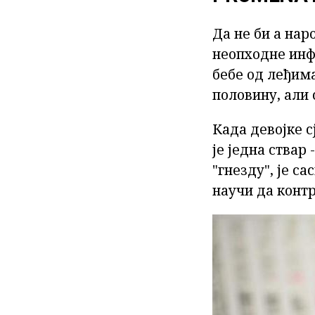
Да не би а нар
неопходне инф
бебе од леђима
половину, али 
Када девојке с
је једна ствар
"гнезду", је с
научи да контр