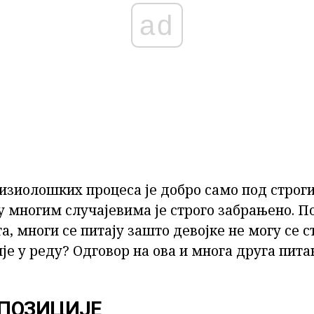
ad
изиолошких процеса је добро само под стро
 у многим случајевима је строго забрањено. П
а, многи се питају зашто девојке не могу се с
је у реду? Одговор на ова и многа друга пита
ПОЗИЦИЈЕ