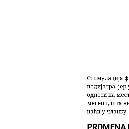
Стимулација ф
педијатра, јер
односи на мест
месеци, шта ни
наћи у чланку.
PROMENA 