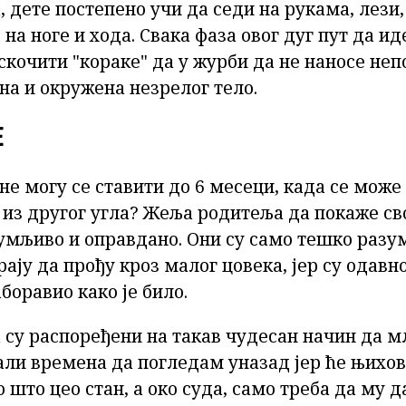
 дете постепено учи да седи на рукама, лези, 
на ноге и хода. Свака фаза овог дуг пут да иде
 скочити "кораке" да у журби да не наносе не
на и окружена незрелог тело.
Е
не могу се ставити до 6 месеци, када се може
 из другог угла? Жеља родитеља да покаже св
зумљиво и оправдано. Они су само тешко разу
рају да прођу кроз малог цовека, јер су одав
боравио како је било.
 су распоређени на такав чудесан начин да м
али времена да погледам уназад јер ће њихов
 што цео стан, а око суда, само треба да му 