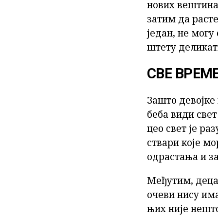
нових вештина,
затим да расте 
један, не могу
штету деликат
СВЕ ВРЕМ
Зашто девојке 
беба види свет
цео свет је ра
ствари које мо
одрастања и за
Међутим, деца
очеви нису им
њих није нешто