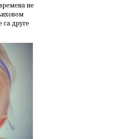
 времена не
 њиховом
е са друге