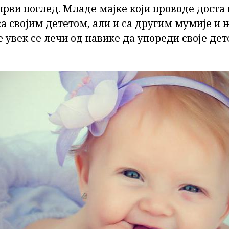
први поглед. Младе мајке који проводе доста
са својим дететом, али и са другим мумије и
 увек се лечи од навике да упореди своје дет