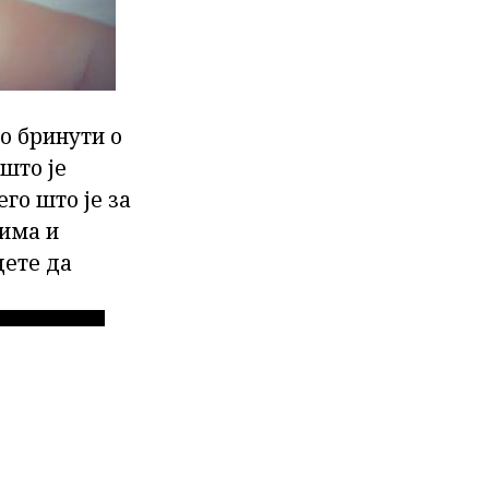
о бринути о
 што је
го што је за
љима и
дете да