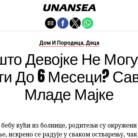
Дом И Породица
Деца
,
што Девојке Не Могу
ти До 6 Месеци? Сав
Младе Мајке
ј бебу кући из болнице, родитељи су окружен
ље, искрено се радује у сваком остварењу, чак