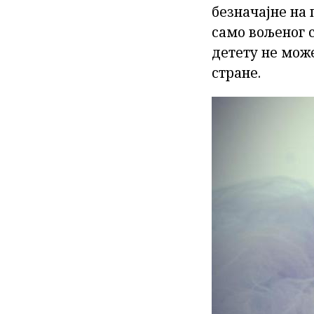
безначајне на 
само вољеног 
детету не може
стране.