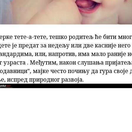
ерке тете-а-тете, тешко родитељ ће бити мног
ете је предат за недељу или две касније него
андардима, или, напротив, има мало раније не
г узраста . Међутим, након слушања пријате
одавници", мајке често почињу да гура своје 
е, испред природног развоја.