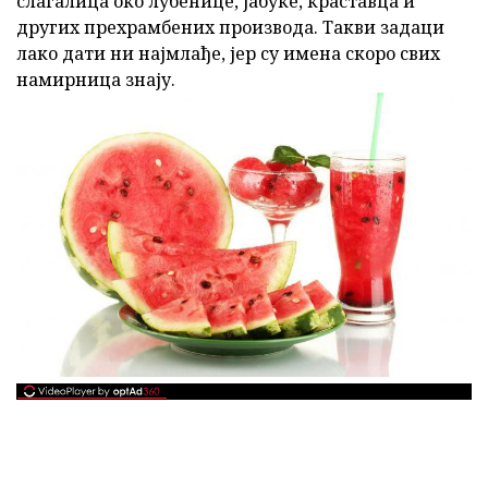
слагалица око лубенице, јабуке, краставца и
других прехрамбених производа. Такви задаци
лако дати ни најмлађе, јер су имена скоро свих
намирница знају.