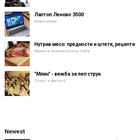
Лаптоп Леново З500
Компјутери
Нутриа месо: предности и штете, рецепти
Храна и безалкохолна пића
"Млин" - вежба за леп струк
Спорт и фитнес
Newest