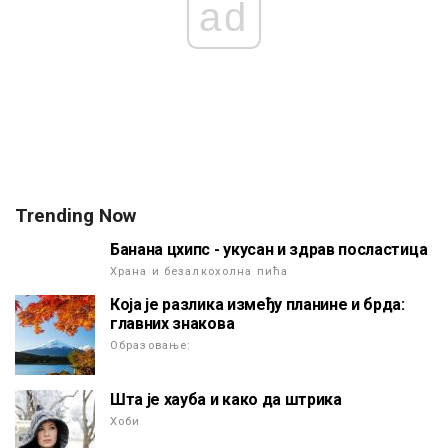
ad
Trending Now
Банана цхипс - укусан и здрав посластица
Храна и безалкохолна пића
Која је разлика између планине и брда:
главних знакова
Образовање:
Шта је хауба и како да штрика
Хоби