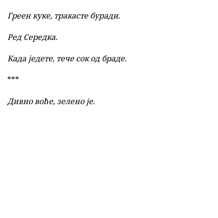
Греен куке, тракасте буради.
Ред Середка.
Када једете, тече сок од браде.
***
Дивно воће, зелено је.