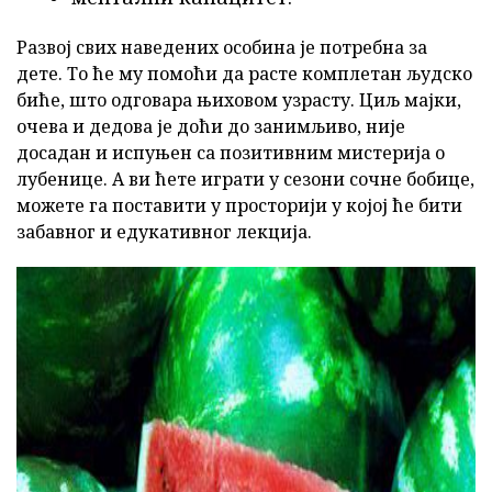
Развој свих наведених особина је потребна за
дете. То ће му помоћи да расте комплетан људско
биће, што одговара њиховом узрасту. Циљ мајки,
очева и дедова је доћи до занимљиво, није
досадан и испуњен са позитивним мистерија о
лубенице. А ви ћете играти у сезони сочне бобице,
можете га поставити у просторији у којој ће бити
забавног и едукативног лекција.