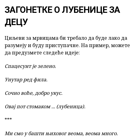
ЗАГОНЕТКЕ О ЛУБЕНИЦЕ ЗА
ДЕЦУ
Циљеви за мрвицама би требало да буде лако да
разумеју и буду приступачне. На пример, можете
да предузмете следеће идеје:
Спацесуит је зелено.
Унутар ред фила.
Сочно воће, добро укус.
Овај пот стомаком ... (лубеница).
***
Ми смо у башти њиховог веома, веома много.