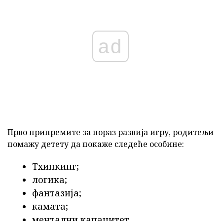
ad
Прво припремите за пораз развија игру, родитељи
помажу детету да покаже следеће особине:
Тхинкинг;
логика;
фантазија;
камата;
ментални капацитет.