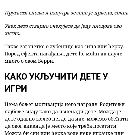
Пругасти споља и изнутра зелене је црвена, сочна.
Увек лето стварно очекујете да једу плодове ово
хитно.
Такве загонетке о лубенице као сина или ћерку.
Поред ефекта нагађања, дете ће моћи да науче
много о овом Берри.
КАКО УКЉУЧИТИ ДЕТЕ У
ИГРИ
Нема бољег мотивација него награду. Родитељи
најбоље знају како да изненади дете. Можда је
дете одавно желео негде да иде, можемо обећати
да овог викенда је место које треба посетити.
Можда би син или ћерка воле неке играчке или