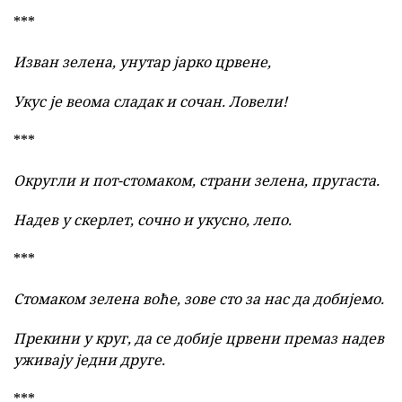
***
Изван зелена, унутар јарко црвене,
Укус је веома сладак и сочан.
Ловели!
***
Округли и пот-стомаком, страни зелена, пругаста.
Надев у скерлет, сочно и укусно, лепо.
***
Стомаком зелена воће,
зове
сто за нас да добијемо.
Прекини у круг, да се
добије црвени премаз надев
уживају једни друге.
***