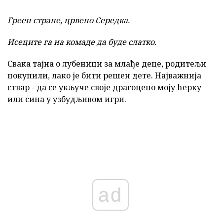
Греен стране, црвено Середка.
Исеците га на комаде да буде слатко.
Свака тајна о лубеници за млађе деце, родитељи
покупили, лако је бити решен дете. Најважнија
ствар - да се укључе своје драгоцено моју ћерку
или сина у узбудљивом игри.
ad