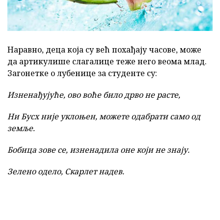
Наравно, деца која су већ похађају часове, може
да артикулише слагалице теже него веома млад.
Загонетке о лубенице за студенте су:
Изненађујуће, ово воће било дрво не расте,
Ни Бусх није уклоњен, можете одабрати само од
земље.
Бобица зове се, изненадила оне који не знају.
Зелено одело, Скарлет надев.