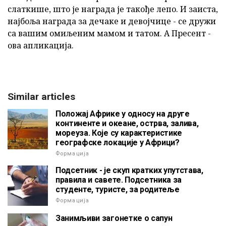
слаткише, што је награда је такође лепо. И заиста,
најбоља награда за дечаке и девојчице - се дружи
са вашим омиљеним мамом и татом. А Пресент -
ова апликација.
Similar articles
Положај Африке у односу на друге
континенте и океане, острва, залива,
мореуза. Које су карактеристике
географске локације у Африци?
Формација
Подсетник - је скуп кратких упутстава,
правила и савете. Подсетника за
студенте, туристе, за родитеље
Формација
Занимљиви загонетке о сапун