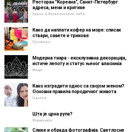
Ресторан "Кореана", Санкт-Петербург
адреса, мени и критике
Храна и безалкохолна пића
Како да наплати кофер на море: списак
ствари, савете и трикове
Путовање
Модерна тиара - ексклузивна декорација,
истиче лепоту и статус њеног власника
Мода
Како изградити однос са својом женом?
Основна правила породичног живота
Односи
Шта је црна рупа?
Формација
Слике и обрада фотографија. Светлосне