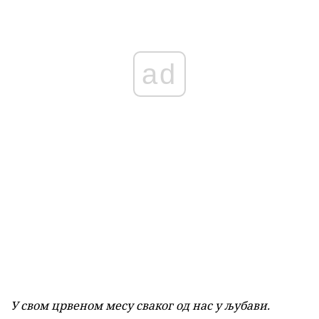
ad
У свом црвеном месу сваког од нас у љубави.