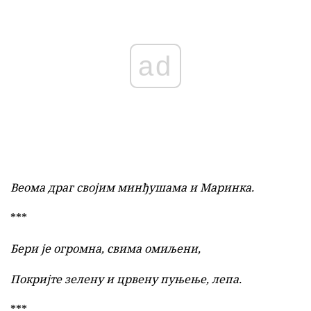
ad
Веома драг својим минђушама и Маринка.
***
Бери је огромна, свима омиљени,
Покријте зелену и црвену пуњење, лепа.
***