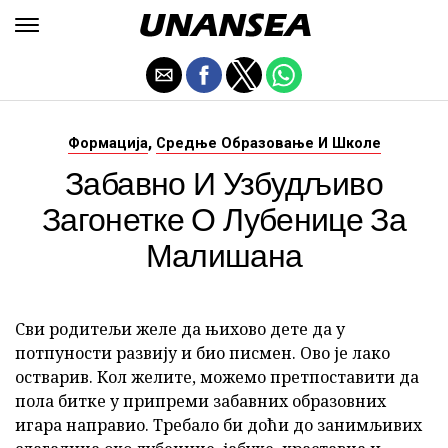
,
Формација
Средње Образовање И Школе
Забавно И Узбудљиво
Загонетке О Лубенице За
Малишана
Сви родитељи желе да њихово дете да у
потпуности развију и био писмен. Ово је лако
остварив. Кол желите, можемо претпоставити да
пола битке у припреми забавних образовних
игара направио. Требало би доћи до занимљивих