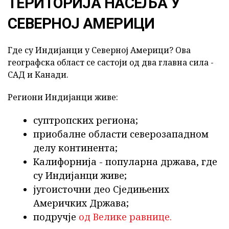
ТЕРИТОРИЈА НАСЕЉА У
СЕВЕРНОЈ АМЕРИЦИ
Где су Индијанци у Северној Америци? Ова
географска област се састоји од два главна сила -
САД и Канади.
Региони Индијанци живе:
суптропских региона;
приобалне области северозападном
делу континента;
Калифорнија - популарна држава, где
су Индијанци живе;
југоисточни део Сједињених
Америчких Држава;
подручје
од Велике равнице.