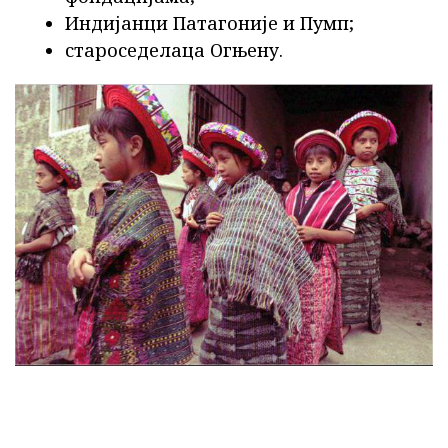
Индијанци Патагоније и Пумп;
староседелаца Огњену.