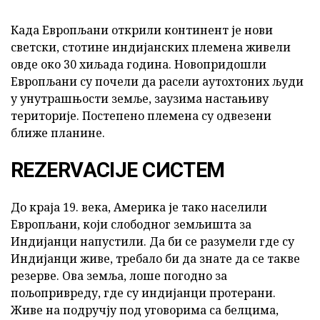
Када Европљани открили континент је нови
светски, стотине индијанских племена живели
овде око 30 хиљада година. Новопридошли
Европљани су почели да расели аутохтоних људи
у унутрашњости земље, заузима настањиву
територије. Постепено племена су одвезени
ближе планине.
REZERVACIJE СИСТЕМ
До краја 19. века, Америка је тако населили
Европљани, који слободног земљишта за
Индијанци напустили. Да би се разумели где су
Индијанци живе, требало би да знате да се такве
резерве. Ова земља, лоше погодно за
пољопривреду, где су индијанци протерани.
Живе на подручју под уговорима са белцима,