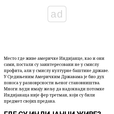
ad
Место где живе америчке Индијанце, као и они
сами, постали су заинтересовани не у смислу
профита, али у смислу културне баштине државе.
У Сједињеним Америчким Државама је био дух
поноса у разноврсности њеног становништва.
Многи људи имају жељу да надокнади потомке
Индијанаца није фер третман, који су били
предмет својих предака.