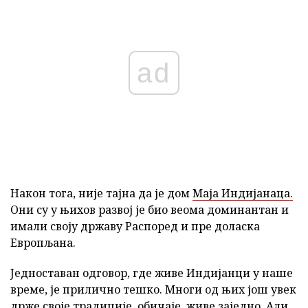
ad
Након тога, није тајна да је дом
Маја Индијанаца.
Они су у њихов развој је био веома доминантан и
имали своју државу Распоред и пре доласка
Европљана.
Једноставан одговор, где живе Индијанци у наше
време, је прилично тешко. Многи од њих још увек
држе своје традиције, обичаје, живе заједно. Али,