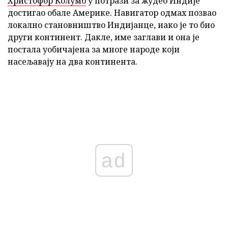
Христофор Колумб
у потрази за жудео Индије
достигао обале Америке. Навигатор одмах позвао
локално становништво Индијанце, иако је то био
други континент. Дакле, име заглави и она је
постала уобичајена за многе народе који
насељавају на два континента.
ad