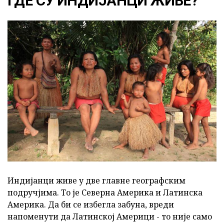
ГДЕ СУ ИНДИЈАНЦИ ЖИВЕ?
Индијанци живе у две главне географским
подручјима. То је Северна Америка и Латинска
Америка. Да би се избегла забуна, вреди
напоменути да Латинској Америци - то није само