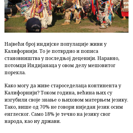
Највећи број индијске популације живи у
Калифорнији. То је потврдио и пописа
становништва у последњој деценији. Наравно,
потомци Индијанаца у овом делу мешовитог
порекла.
Како могу да живе староседелаца континента у
Калифорнији? Током година, већина њих су
изгубили своје знање о њиховом матерњем језику.
Тако, више од 70% не говори ниједан језик осим
енглеског. Само 18% је течно на језику свог
народа, као иу држави.