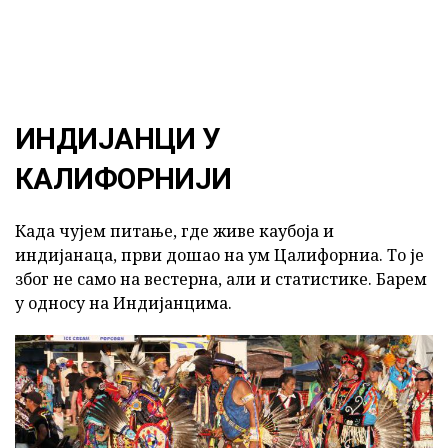
ИНДИЈАНЦИ У
КАЛИФОРНИЈИ
Када чујем питање, где живе каубоја и
индијанаца, први дошао на ум Цалифорниа. То је
због не само на вестерна, али и статистике. Барем
у односу на Индијанцима.