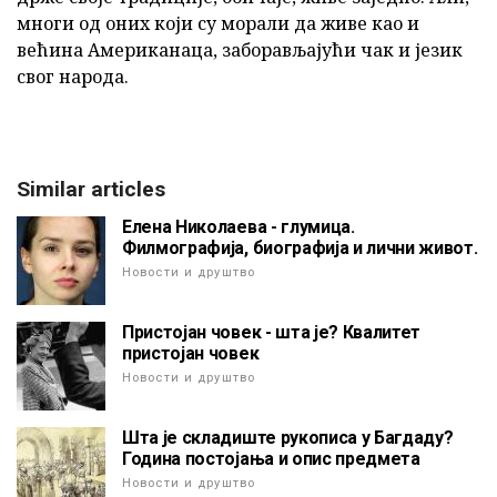
многи од оних који су морали да живе као и
већина Американаца, заборављајући чак и језик
свог народа.
Similar articles
Елена Николаева - глумица.
Филмографија, биографија и лични живот.
Новости и друштво
Пристојан човек - шта је? Квалитет
пристојан човек
Новости и друштво
Шта је складиште рукописа у Багдаду?
Година постојања и опис предмета
Новости и друштво