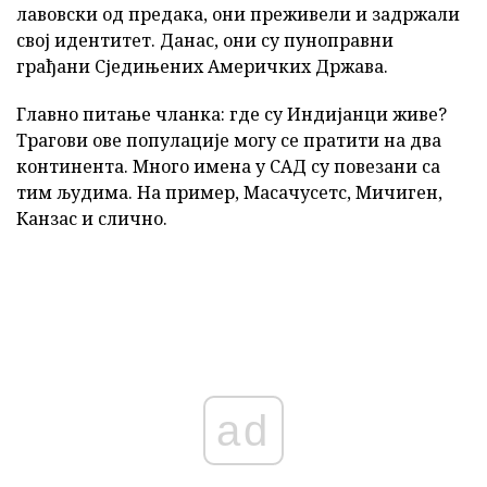
лавовски од предака, они преживели и задржали
свој идентитет. Данас, они су пуноправни
грађани Сједињених Америчких Држава.
Главно питање чланка: где су Индијанци живе?
Трагови ове популације могу се пратити на два
континента. Много имена у САД су повезани са
тим људима. На пример, Масачусетс, Мичиген,
Канзас и слично.
ad