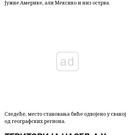
Јужне Америке, али Мексико и низ острва.
ad
Следеће, место становања биће одвојено у свакој
од географских региона.