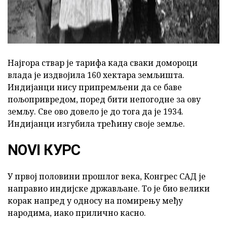
Најгора ствар је тарифа када сваки домороци
влада је издвојила 160 хектара земљишта.
Индијанци нису припремљени да се баве
пољопривредом, поред бити непогодне за ову
земљу. Све ово довело је до тога да је 1934.
Индијанци изгубила трећину своје земље.
NOVI КУРС
У првој половини прошлог века, Конгрес САД је
направио индијске држављане. То је био велики
корак напред у односу на помирењу међу
народима, иако прилично касно.