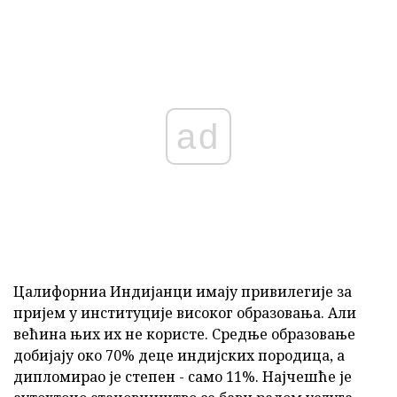
ad
Цалифорниа Индијанци имају привилегије за
пријем у институције високог образовања. Али
већина њих их не користе. Средње образовање
добијају око 70% деце индијских породица, а
дипломирао је степен - само 11%. Најчешће је