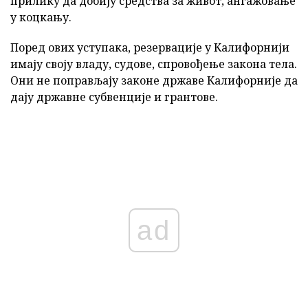
прилику да добију средства за живот, ангажовање
у коцкању.
Поред ових уступака, резервације у Калифорнији
имају своју владу, судове, спровођење закона тела.
Они не поправљају законе државе Калифорније да
дају државне субвенције и грантове.
ad