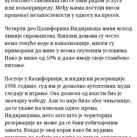
аутохтоно становништво се бави радом услуга
или пољопривреду. Међу њима постоји висок
проценат незапослености у односу на просек.
Четврти део Цалифорниа Индијанаца живи испод
линије сиромаштва. Њихови домови су често
нема текуће воде и канализације, многи су
приморани да живе у веома скученим условима.
Иако је више од 50% и даље имају своје стамбено
питање.
Постоје у Калифорнији, и индијски резервације.
1998. године, суд им је дозволио аутохтоних људи
гледају и играње. Ова дозвола од власти био је
значајну победу. Али то није било због чињенице,
да се укаже на повољан однос према
Индијанцима, него зато што је територија
резервације не може да се бави уобичајеним
заната. Влада је овај корак како би људима