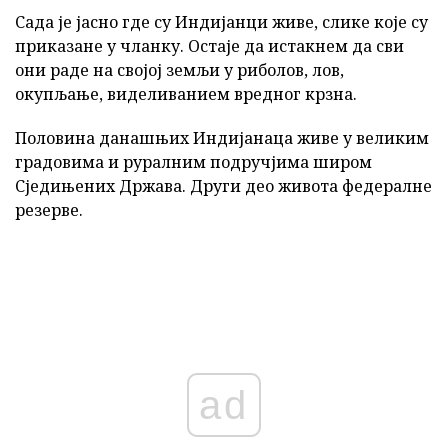
Сада је јасно где су Индијанци живе, слике које су
приказане у чланку. Остаје да истакнем да сви
они раде на својој земљи у риболов, лов,
окупљање, виделиванием вредног крзна.
Половина данашњих Индијанаца живе у великим
градовима и руралним подручјима широм
Сједињених Држава. Други део живота федералне
резерве.
ad