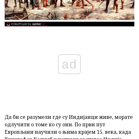
ad
Да би се разумели где су Индијанци живе, морате
одлучити о томе ко су они. По први пут
Европљани научили о њима крајем 15. века, када