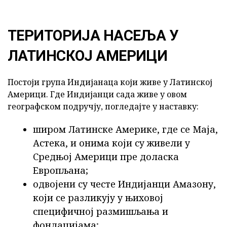
ТЕРИТОРИЈА НАСЕЉА У
ЛАТИНСКОЈ АМЕРИЦИ
Постоји група Индијанаца који живе у Латинској
Америци. Где Индијанци сада живе у овом
географском подручју, погледајте у наставку:
широм Латинске Америке, где се Маја,
Астека, и онима који су живели у
Средњој Америци пре доласка
Европљана;
одвојени су честе Индијанци Амазону,
који се разликују у њиховој
специфичној размишљања и
фондацијама;