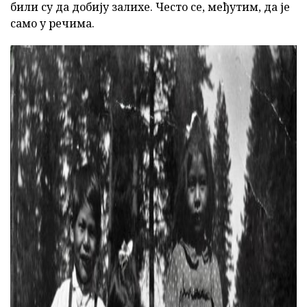
били су да добију залихе. Често се, међутим, да је
само у речима.