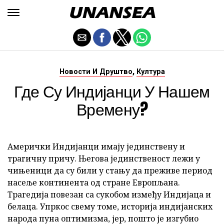
,
Новости И Друштво
Култура
Где Су Индијанци У Нашем
Времену?
Амерички Индијанци имају јединствену и
трагичну причу. Његова јединственост лежи у
чињеници да су били у стању да преживе период
насеље континента од стране Европљана.
Трагедија повезан са сукобом између Индијаца и
белаца. Упркос свему томе, историја индијанских
народа пуна оптимизма, јер, пошто је изгубио