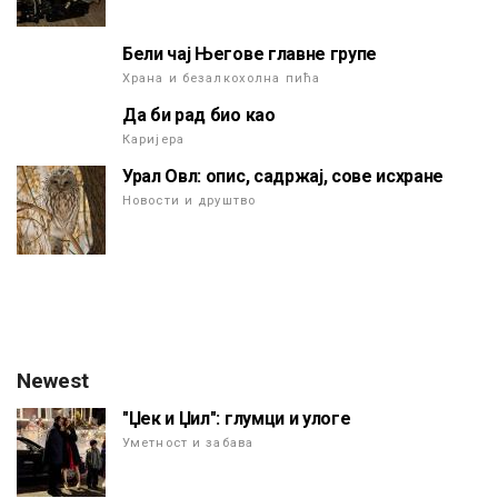
Бели чај Његове главне групе
Храна и безалкохолна пића
Да би рад био као
Каријера
Урал Овл: опис, садржај, сове исхране
Новости и друштво
Newest
"Џек и Џил": глумци и улоге
Уметност и забава