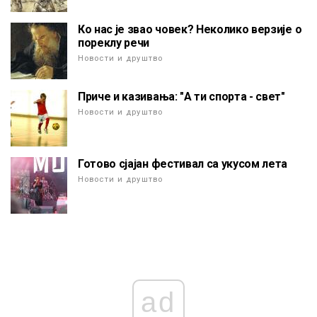
Ко нас је звао човек? Неколико верзије о
пореклу речи
Новости и друштво
Приче и казивања: "А ти спорта - свет"
Новости и друштво
Готово сјајан фестивал са укусом лета
Новости и друштво
ad