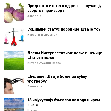
Предности и штети од репа: проучавају
својства производа
Здравље
Социјални статус породице: шта је то?
Новости и друштво
Дреам Интерпретатион: поље пшенице.
Шта сан поље
Интелектуални развој
Шишање. Шта је боље за кућну
употребу?
Лепотица
13 најукуснију бунгалов на води широм
света
Путовање