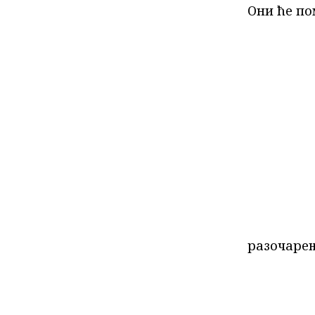
Они ће по
разочарењ