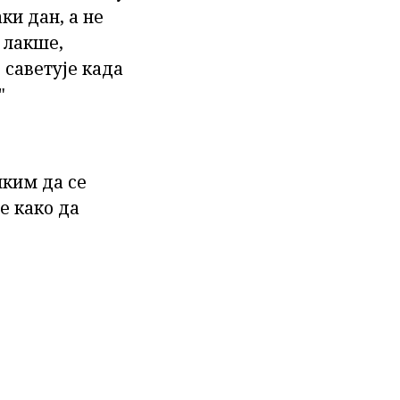
ки дан, а не
 лакше,
 саветује када
"
шким да се
е како да