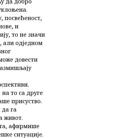
њу да добро
 уклоњена.
, посвећеност,
ове, и
ију, то не значи
е, али одједном
вног
 може довести
 размишљају
рспективи.
 на то са друге
аше присуство.
 да га
а живот.
ста, афирмише
ешке ситуације.