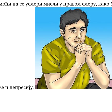
моћи да се усмери мисли у правом смеру, како 
е и депресију.