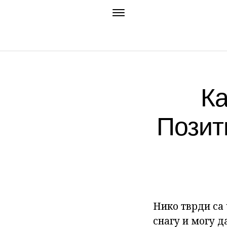
Ка
Позит
Нико тврди са
снагу и могу д