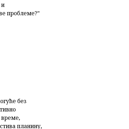
 и
све проблеме?"
огуће без
итивно
 време,
стива планину,