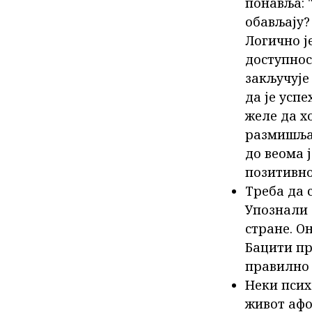
понавља: "
обављају? 
Логично ј
доступнос
закључује 
да је усп
желе да х
размишљањ
до веома 
позитивно
Треба да 
Упознали 
стране. О
Бацити пр
правилно 
Неки псих
живот афо