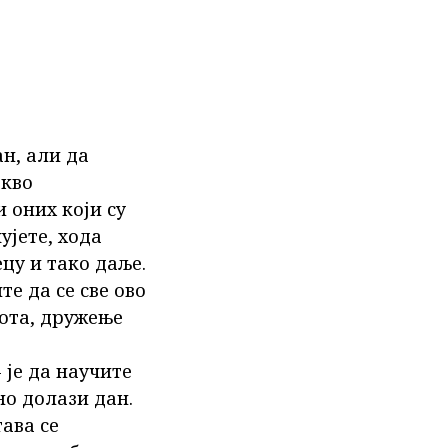
ан, али да
акво
 оних који су
ујете, хода
ецу и тако даље.
те да се све ово
вота, дружење
 је да научите
но долази дан.
тава се