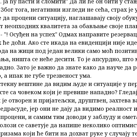
. Ја ћу пасти и сломити" Да ли ће он бити у ста
Због тога, негативни изгледи не сећа, страх је
е да процени ситуацију, наглашавају своју обуку
т неопходних квалитета за обављање своје план
- "! Осуђен на успех" Одмах направите резервац
ех ће доћи. Ако сте икада на евиденцији није ид
ода на жици под један велики само моћ позити
а, ништа се неће десити. То је апсурдно, што
јадно. Зато је важно да знате како да науче да
, а ипак не губе трезвеност ума.
стекну вештине да видим људе и ситуације у пе
сте са човеком који је превише нападно? Гледај
н је отворен и пријатељски, друштвен, захтева в
едрасуде, јер они не дају да видимо реалност и
процени, и самим тим доводи у заблуду и омет
олози се саветује да напише неколико оптими
ризама који ће бити на дохват руке у случају т