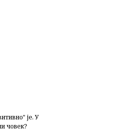
итивно" је. У
ни човек?