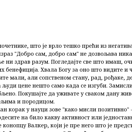
 почетнике, што је врло тешко прећи из негатив
зраз "Добро сам, добро сам" не дозвољава ник
е ни здрав разум. Погледајте све што имаш, очи
х бенефиција. Хвала Богу за оно што видите и ч
ите мали, али сопственом стану, рад, рођаке, д
а људи цене нешто само када се изгуби. Замисли
бљено. Покушајте да уживате у сваком дану жи
ељима и породицом.
ан корак у науци зове "како мисли позитивно" -
одесите на било какву активност или једностав
 конопцу Валкер, који је пре него што је предс