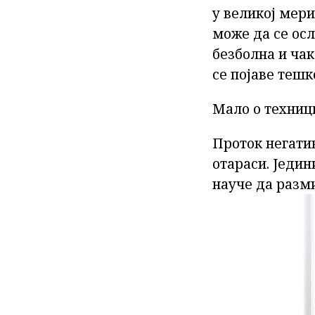
у великој мери
може да се ос
безболна и чак
се појаве тешк
Мало о техниц
Проток негати
отараси. Једин
науче да разм