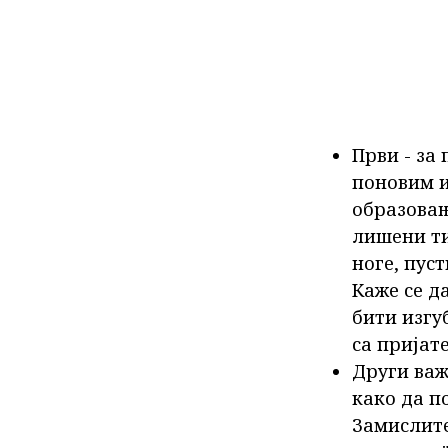
Први - за
поновим и
образовањ
лишени ти
ноге, пуст
Каже се д
бити изгу
са пријат
Други важ
како да п
Замислите