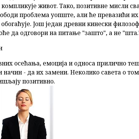
 компликује живот. Тако, позитивне мисли сва
лободи проблема уопште, али ће превазићи их
 обогаћује. Још један древни кинески филозоф
оће да одговори на питање "зашто", а не "шта.
и
вних осећања, емоција и односа прилично те
и начин - да их замени. Неколико савета о том
ишљају позитивно.