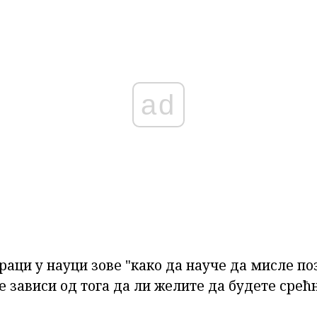
ad
раци у науци зове "како да науче да мисле поз
е зависи од тога да ли желите да будете срећ