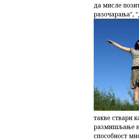
да мисле позит
разочарања", 
такве ствари к
размишљање не
способност мн