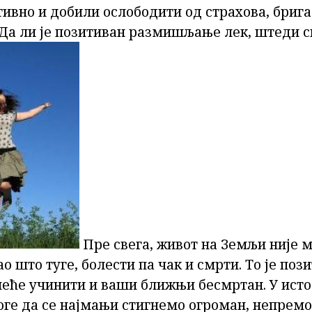
ивно и добили ослободити од страхова, брига
"Да ли је позитиван размишљање лек, штеди 
Пре свега, живот на Земљи није м
ао што туге, болести па чак и смрти. То је поз
ће учинити и ваши ближњи бесмртан. У исто
оге да се најмањи стигнемо огроман, непремо