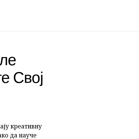
сле
е Свој
ају креативну
ако да науче