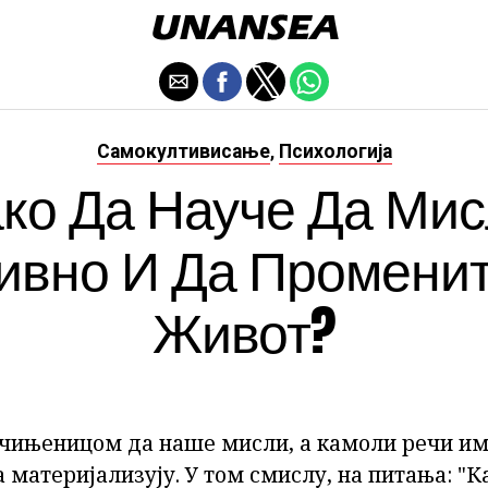
Самокултивисање
Психологија
,
ко Да Науче Да Ми
ивно И Да Променит
Живот?
 чињеницом да наше мисли, а камоли речи им
а материјализују. У том смислу, на питања: "К