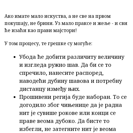
Ако имате мало искуства, а не све на првом
покушају, не брини. Уз мало праксе и жеље - и сви
ће изаћи као прави мајстори!
У том процесу, те грешке су могуће:
Убода ће добити различиту величину
и изгледа ружно шав. Да би се то
спречило, нанесите распоред,
наводећи дубину шавова и потребну
дистанцу између њих.
Прошивени регија буде наборан. То се
догодило због чињенице да је радна
нит је сувише рокове или конци се
праве веома дубоко. Да бисте то
избегли, не затегните нит је веома