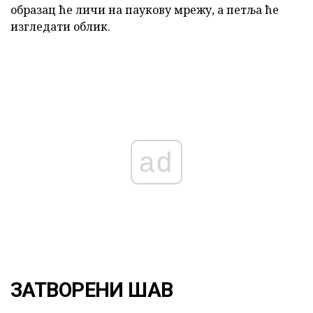
образац ће личи на паукову мрежу, а петља ће
изгледати облик.
ad
ЗАТВОРЕНИ ШАВ