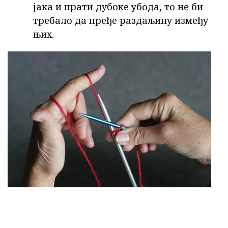
јака и прати дубоке убода, то не би
требало да пређе раздаљину између
њих.