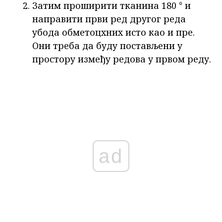
Затим проширити тканина 180 ° и
направити први ред другог реда
убода обметоцхних исто као и пре.
Они треба да буду постављени у
простору између редова у првом реду.
ad