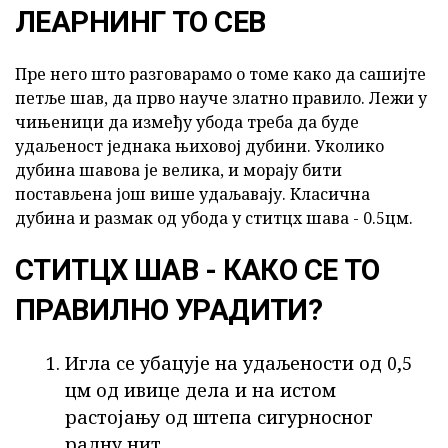
ЛЕАРНИНГ ТО СЕВ
Пре него што разговарамо о томе како да сашијте
петље шав, да прво науче златно правило. Лежи у
чињеници да између убода треба да буде
удаљеност једнака њиховој дубини. Уколико
дубина шавова је велика, и морају бити
постављена још више удаљавају. Класична
дубина и размак од убода у ститцх шава - 0.5цм.
СТИТЦХ ШАВ - КАКО СЕ ТО
ПРАВИЛНО УРАДИТИ?
Игла се убацује на удаљености од 0,5
цм од ивице дела и на истом
растојању од штепа сигурносног
радну нит.