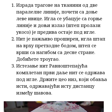
Израда трагове на тканини од две
паралелне линије, почети са доње
леве ивице. Игла се убацује са горње
линије и доњи излаз (штеп пролази
укосо) је предива остаје под игле.
Нит је пажљиво проширен, игла штап
на врху претходне бодом, штеп се
врши са нагибом са десне стране.
Добићете троугао.
Истезање нит Равноштепајућа
комплетан први даље нит се одржава
под игле. Држите цео низ, који обавља
исти, одржавајући исту дистанцу
између шавова.