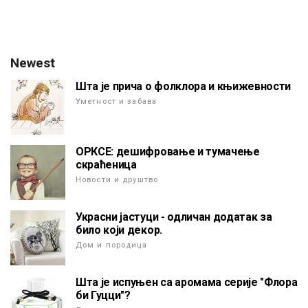
Newest
Шта је прича о фолклора и књижевности
Уметност и забава
ОРКСЕ: дешифровање и тумачење
скраћеница
Новости и друштво
Украсни јастуци - одличан додатак за
било који декор.
Дом и породица
Шта је испуњен са аромама серије "Флора
би Гуцци"?