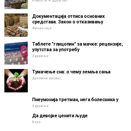
Новости и друштво
Документација отписа основних
средстава. Закон о отказивању
Финансије
Таблете "глицопин" за мачке: рецензије,
упутства за употребу
Здравље
Тумачење сна: о чему земља сања
Духовни развој
Пнеумонија третман, нега болесника у
Здравље
Да девојке ценити људе
Везе