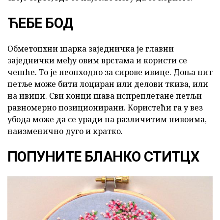
ЋЕБЕ БОД
Обметоцхни шарка заједничка је главни
заједнички међу овим врстама и користи се
чешће. То је неопходно за сирове ивице. Доња нит
петље може бити лоциран или делови ткива, или
на ивици. Сви конци шава испреплетане петљи
равномерно позиционирани. Користећи га у вез
убода може да се уради на различитим нивоима,
наизменично дуго и кратко.
ПОПУНИТЕ БЛАНКО СТИТЦХ