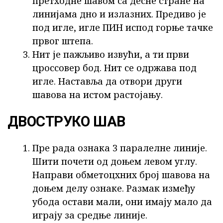
претходне шавом са десне стране на
линијама дно и излазних. Предиво је
под игле, игле ПИН испод горње тачке
првог штепа.
Нит је пажљиво извући, а ти први
цроссовер бод. Нит се одржава под
игле. Наставља да отвори други
шавова на истом растојању.
ДВОСТРУКО ШАВ
Пре рада ознака 3 паралелне линије.
Шити почети од доњем левом углу.
Направи обметоцхних број шавова на
доњем делу ознаке. Размак између
убода остави мали, они имају мало да
играју за средње линије.