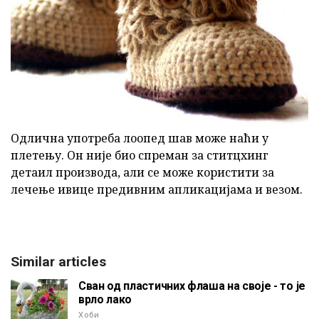
Одлична употреба лоопед шав може наћи у
плетењу. Он није био спреман за ститцхинг
детаил производа, али се може користити за
лечење ивице предивним апликацијама и везом.
Similar articles
Сван од пластичних флаша на своје - то је
врло лако
Хоби