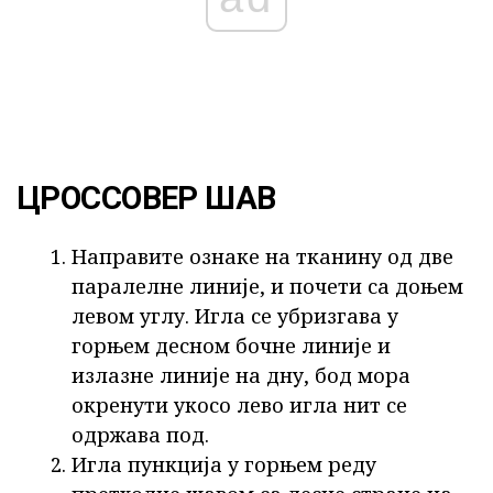
ЦРОССОВЕР ШАВ
Направите ознаке на тканину од две
паралелне линије, и почети са доњем
левом углу. Игла се убризгава у
горњем десном бочне линије и
излазне линије на дну, бод мора
окренути укосо лево игла нит се
одржава под.
Игла пункција у горњем реду