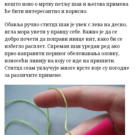
нешто ново о мртву петљу шав и његова примена
ће бити интересантно и корисно.
Обавља ручно ститцх шав је увек с лева на десно,
игла мора унети у правцу себе. Важно је да се
добро почети да поправи ивице нит, како би се
избегло расплет. Спреман шав уредан ред ако
прво направити перивог обележавања оловку,
износећи линију на коју се иде на пришити.
Ститцх сеам укључује многе врсте које су погодне
за различите примене.