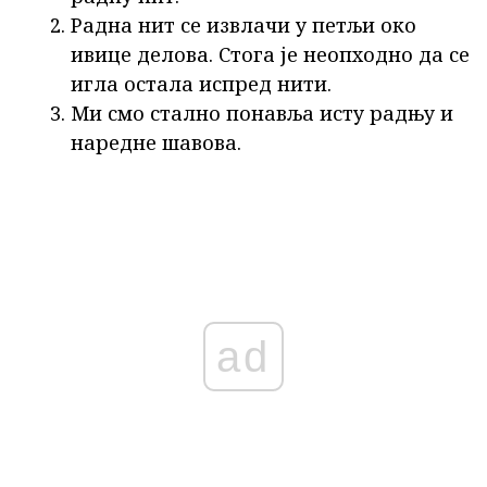
Радна нит се извлачи у петљи око
ивице делова. Стога је неопходно да се
игла остала испред нити.
Ми смо стално понавља исту радњу и
наредне шавова.
ad