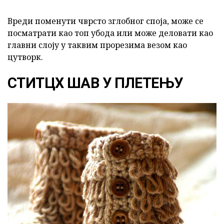
Вреди поменути чврсто зглобног споја, може се
посматрати као топ убода или може деловати као
главни слоју у таквим прорезима везом као
цутворк.
СТИТЦХ ШАВ У ПЛЕТЕЊУ