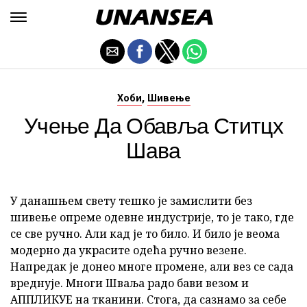
,
Хоби
Шивење
Учење Да Обавља Ститцх
Шава
У данашњем свету тешко је замислити без
шивење опреме одевне индустрије, то је тако, где
се све ручно. Али кад је то било. И било је веома
модерно да украсите одећа ручно везене.
Напредак је донео многе промене, али вез се сада
вреднује. Многи Шваља радо бави везом и
АППЛИКУЕ на тканини. Стога, да сазнамо за себе