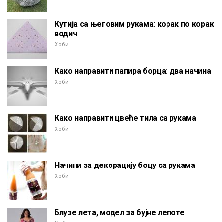
Кутија са његовим рукама: корак по корак
водич
Хоби
Како направити папира борца: два начина
Хоби
Како направити цвеће тила са рукама
Хоби
Начини за декорацију боцу са рукама
Хоби
Блузе лета, модел за бујне лепоте