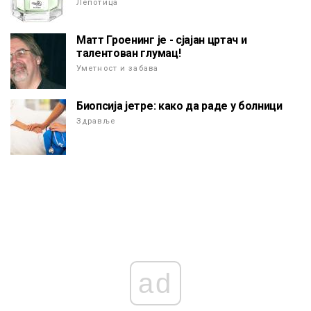
Лепотица
Матт Гроенинг је - сјајан цртач и
талентован глумац!
Уметност и забава
Биопсија јетре: како да раде у болници
Здравље
ad