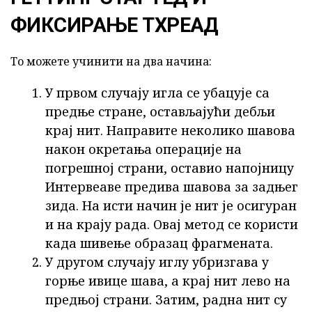
ФИКСИРАЊЕ ТХРЕАД
То можете учинити на два начина:
У првом случају игла се убацује са
предње стране, остављајући дебљи
крај нит. Направите неколико шавова
након окретања операције на
погрешној страни, оставио напојницу
Интервеаве предива шавова за задњег
зида. На исти начин је нит је осигуран
и на крају рада. Овај метод се користи
када шивење образац фрагмената.
У другом случају иглу убризгава у
горње ивице шава, а крај нит лево на
предњој страни. Затим, радна нит су