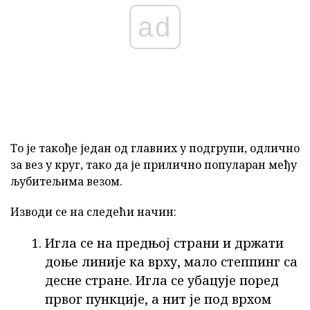
ad
То је такође један од главних у подгрупи, одлично
за вез у круг, тако да је прилично популаран међу
љубитељима везом.
Изводи се на следећи начин:
Игла се на предњој страни и држати
доње линије ка врху, мало степпинг са
десне стране. Игла се убацује поред
првог пункције, а нит је под врхом