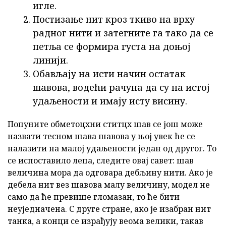
игле.
Постизање нит кроз ткиво на врху
радног нити и затегните га тако да се
петља се формира густа на доњој
линији.
Обављају на исти начин остатак
шавова, водећи рачуна да су на истој
удаљености и имају исту висину.
Попуните обметоцхни ститцх шав се још може
назвати тесном шава шавова у њој увек ће се
налазити на малој удаљености један од другог. То
се испоставило лепа, следите овај савет: шав
величина мора да одговара дебљину нити. Ако је
дебела нит вез шавова малу величину, модел не
само да ће превише гломазан, то ће бити
неуједначена. С друге стране, ако је изабран нит
танка, а конци се израђују веома велики, такав