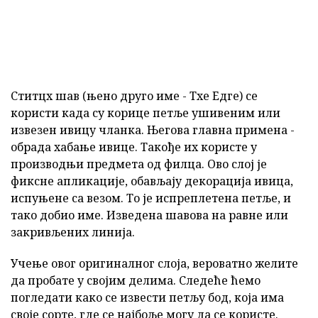
Ститцх шав (њено друго име - Тхе Едге) се
користи када су корице петље ушивеним или
извезен ивицу чланка. Његова главна примена -
обрада хабање ивице. Такође их користе у
производњи предмета од филца. Ово слој је
фиксне апликације, обављају декорација ивица,
испуњене са везом. То је испреплетена петље, и
тако добио име. Изведена шавова на равне или
закривљених линија.
Учење овог оригиналног слоја, вероватно желите
да пробате у својим делима. Следеће ћемо
погледати како се извести петљу бод, која има
своје сорте, где се најбоље могу да се користе.