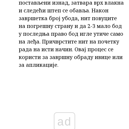
постављени изнад, затвара врх влакна
и следећи штеп се обавља. Након
завршетка број убода, нит повуците
на погрешну страну и да 2-3 мало бод
у последња право бод игле утиче само
на леђа. Причврстите нит на почетку
рада на исти начин. Овај процес се
користи за завршну обраду ивице или
за апликације.
ad