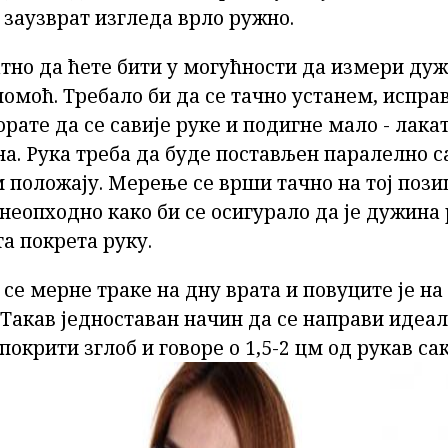
 заузврат изгледа врло ружно.
тно да ћете бити у могућности да измери дуж
помоћ. Требало би да се тачно устанем, испра
рате да се савије руке и подигне мало - лака
а. Рука треба да буде постављен паралелно са
положају. Мерење се врши тачно на тој позиц
неопходно како би се осигурало да је дужина р
а покрета руку.
 се мерне траке на дну врата и повуците је на
 Такав једноставан начин да се направи идеа
покрити зглоб и говоре о 1,5-2 цм од рукав сак