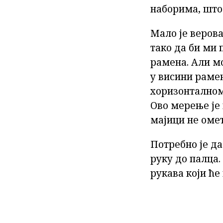
наборима, што
Мало је верова
тако да би ми 
рамена. Али мо
у висини рамен
хоризонталном 
Ово мерење је 
мајици не омет
Потребно је да
руку до палца.
рукава који ће 