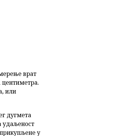
 мерење врат
а центиметра.
а, или
ег дугмета
ка удаљеност
 прикупљене у