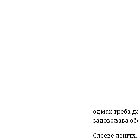
одмах треба да
задовољава об
Слееве ленгтх,