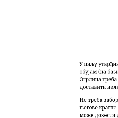
У циљу утврђи
обујам (на баз
Огрлица треба 
доставити нел
Не треба забор
његове крагне 
може довести д