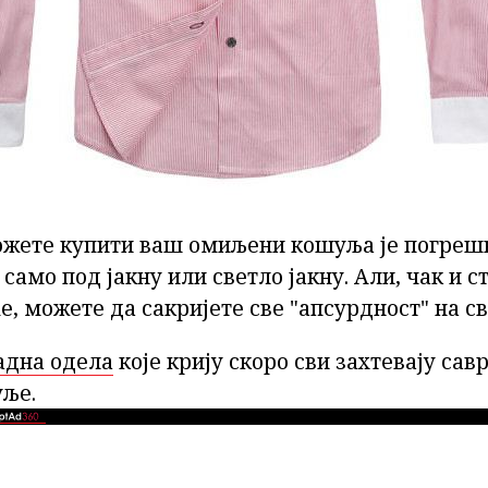
ожете купити ваш омиљени кошуља је погреш
 само под јакну или светло јакну. Али, чак и 
е, можете да сакријете све "апсурдност" на с
адна одела
које крију скоро сви захтевају са
ље.