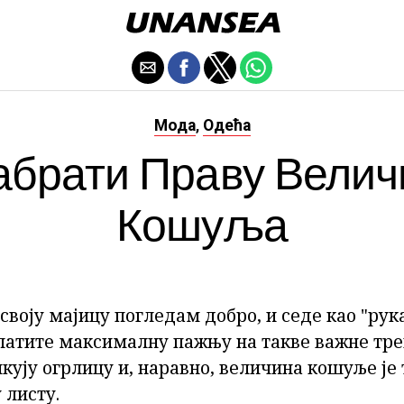
Мода
Одећа
,
абрати Праву Велич
Кошуља
своју мајицу погледам добро, и седе као "рук
латите максималну пажњу на такве важне тр
ликују огрлицу и, наравно, величина кошуље је
 листу.