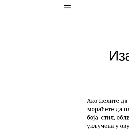
Из
Ако желите да 
мораћете да п
боја, стил, об
укључена у ову