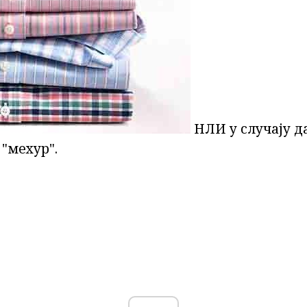
НЛИ у случају да
 "мехур".