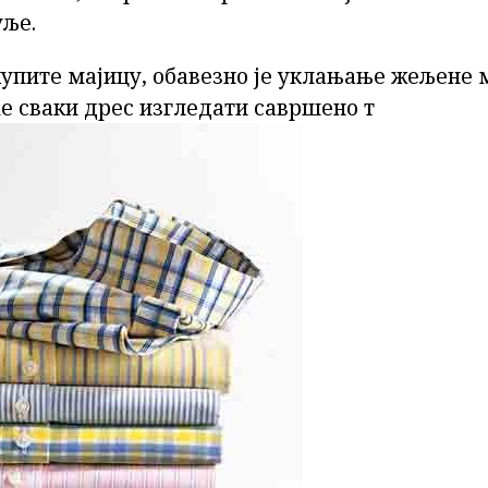
ље.
купите мајицу, обавезно је уклањање жељене 
е сваки дрес изгледати савршено т