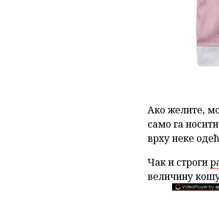
Ако желите, м
само га носити
врху неке одећ
Чак и строги
р
величину кошу