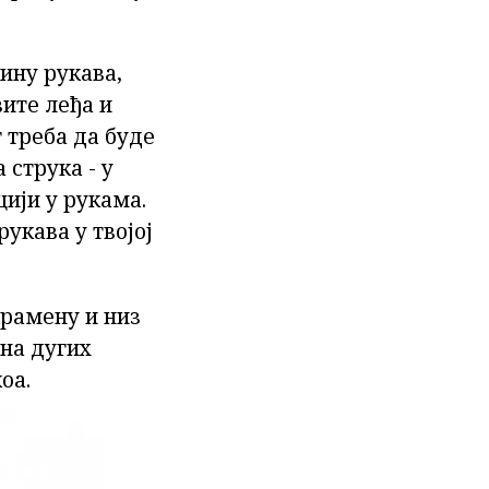
ину рукава,
вите леђа и
т треба да буде
 струка - у
ији у рукама.
укава у твојој
 рамену и низ
лна дугих
оа.