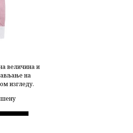
на величина и
стављање на
вом изгледу.
вршену