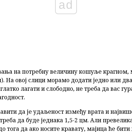
ad
вања на потребну величину кошуље крагном,
и). На овој слици морамо додати једно или дв
глатко лагати и слободно, не треба да вас гур
агодност.
авити да је удаљеност између врата и највиш
треба да буде једнака 1,5-2 цм. Али превели
о тога да ако носите кравату, мајица ће бити