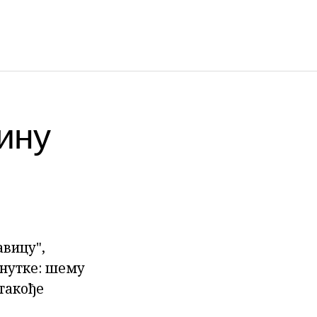
ину
авицу",
енутке: шему
 такође