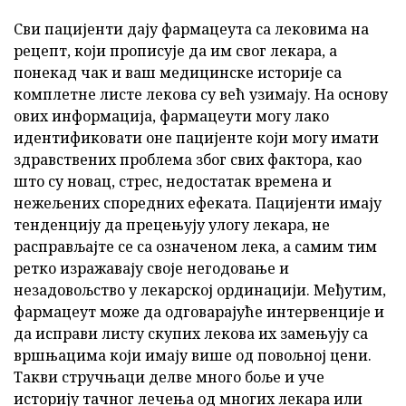
Сви пацијенти дају фармацеута са лековима на
рецепт, који прописује да им свог лекара, а
понекад чак и ваш медицинске историје са
комплетне листе лекова су већ узимају. На основу
ових информација, фармацеути могу лако
идентификовати оне пацијенте који могу имати
здравствених проблема због свих фактора, као
што су новац, стрес, недостатак времена и
нежељених споредних ефеката. Пацијенти имају
тенденцију да прецењују улогу лекара, не
расправљајте се са означеном лека, а самим тим
ретко изражавају своје негодовање и
незадовољство у лекарској ординацији. Међутим,
фармацеут може да одговарајуће интервенције и
да исправи листу скупих лекова их замењују са
вршњацима који имају више од повољној цени.
Такви стручњаци делве много боље и уче
историју тачног лечења од многих лекара или