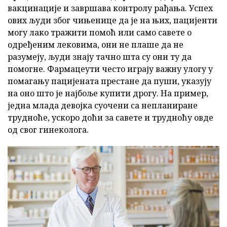
вакцинације и завршава контролу рађања. Успех
ових људи због чињенице да је на њих, пацијенти
могу лако тражити помоћ или само савете о
одређеним лековима, они не плаше да не
разумеју, људи знају тачно шта су они ту да
помогне. Фармацеути често играју важну улогу у
помагању пацијената престане да пуши, указују
на оно што је најбоље купити дрогу. На пример,
једна млада девојка суочени са непланиране
трудноће, ускоро доћи за савете и трудноћу овде
од свог гинеколога.