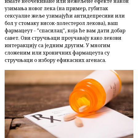
имате неочекиване или нежељене ефекте након
узимања новог лека (на пример, губитак
сексуалне жеље узимајући антидепресиви или
бол у стомаку висок-холестерол лекова), ваш
фармацеут - "спасилац", која ће вам дати добар
савет. Ови стручњаци проучавају како лекови
интеракцију са једним другим. У многим
сложеним или хроничних фармацеута су
стручњаци о избору ефикасних агенаса.