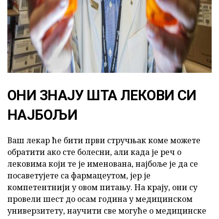
ОНИ ЗНАЈУ ШТА ЛЕКОВИ СИ
НАЈБОЉИ
Ваш лекар ће бити први стручњак коме можете
обратити ако сте болесни, али када је реч о
лековима који те је именована, најбоље је да се
посаветујете са фармацеутом, јер је
компетентнији у овом питању. На крају, они су
провели шест до осам година у медицинском
универзитету, научити све могуће о медицинске