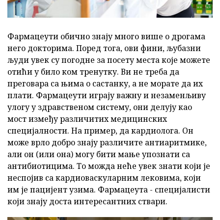
Фармацеути обично знају много више о дрогама
него докторима. Поред тога, ови фини, љубазни
људи увек су погодне за посету места које можете
отићи у било ком тренутку. Ви не треба да
преговара са њима о састанку, а не морате да их
плати. Фармацеути играју важну и незаменљиву
улогу у здравственом систему, они делују као
мост између различитих медицинских
специјалности. На пример, да кардиолога. Он
може врло добро знају различите антиаритмике,
али он (или она) могу бити мање упознати са
антибиотицима. То можда неће увек знати који је
неспојив са кардиоваскуларним лековима, који
им је пацијент узима. Фармацеута - специјалисти
који знају доста интересантних ствари.