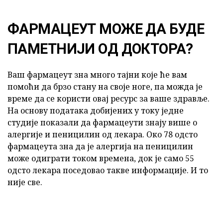
ФАРМАЦЕУТ МОЖЕ ДА БУДЕ
ПАМЕТНИЈИ ОД ДОКТОРА?
Ваш фармацеут зна много тајни које ће вам
помоћи да брзо стану на своје ноге, па можда је
време да се користи овај ресурс за ваше здравље.
На основу података добијених у току једне
студије показали да фармацеути знају више о
алергије и пеницилин од лекара. Око 78 одсто
фармацеута зна да је алергија на пеницилин
може одиграти током времена, док је само 55
одсто лекара поседовао такве информације. И то
није све.