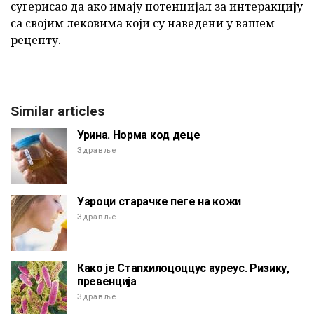
сугерисао да ако имају потенцијал за интеракцију
са својим лековима који су наведени у вашем
рецепту.
Similar articles
Урина. Норма код деце
Здравље
Узроци старачке пеге на кожи
Здравље
Како је Стапхилоцоццус ауреус. Ризику,
превенција
Здравље