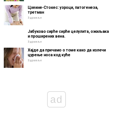
Цхеине-Стокес: узроци, патогенеза,
третман
Здравље
Јабуково сирће сирће целулита, ожиљака
и проширених вена.
Здравље
Хајде да причамо о томе како да излечи
цурење носа код куће
Здравље
ad