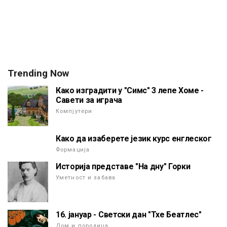
Trending Now
Како изградити у "Симс" 3 лепе Хоме -
Савети за играча
Компјутери
Како да изаберете језик курс енглеског
Формација
Историја представе "На дну" Горки
Уметност и забава
16. јануар - Светски дан "Тхе Беатлес"
Дом и породица