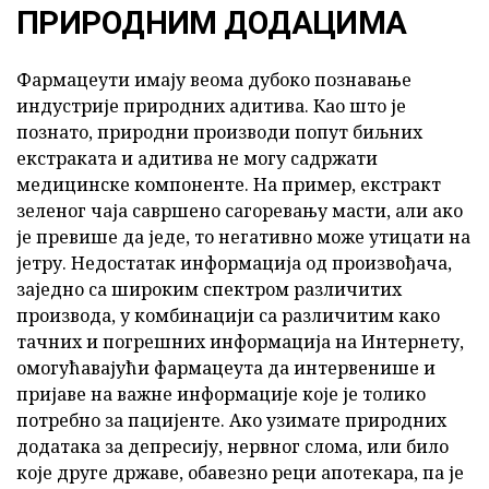
ПРИРОДНИМ ДОДАЦИМА
Фармацеути имају веома дубоко познавање
индустрије природних адитива. Као што је
познато, природни производи попут биљних
екстраката и адитива не могу садржати
медицинске компоненте. На пример, екстракт
зеленог чаја савршено сагоревању масти, али ако
је превише да једе, то негативно може утицати на
јетру. Недостатак информација од произвођача,
заједно са широким спектром различитих
производа, у комбинацији са различитим како
тачних и погрешних информација на Интернету,
омогућавајући фармацеута да интервенише и
пријаве на важне информације које је толико
потребно за пацијенте. Ако узимате природних
додатака за депресију, нервног слома, или било
које друге државе, обавезно реци апотекара, па је