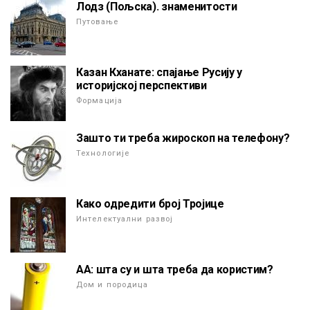
Лодз (Пољска). знаменитости
Путовање
Казан Кханате: спајање Русију у
историјској перспективи
Формација
Зашто ти треба жироскоп на телефону?
Технологије
Како одредити број Тројице
Интелектуални развој
АА: шта су и шта треба да користим?
Дом и породица