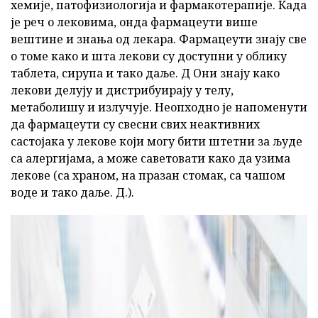
хемије, патофизиологија и фармакотерапије. Када
је реч о лековима, онда фармацеути више
вештине и знања од лекара. Фармацеути знају све
о томе како и шта лекови су доступни у облику
таблета, сирупа и тако даље. Д Они знају како
лекови делују и дистрибуирају у телу,
метаболишу и излучује. Неопходно је напоменути
да фармацеути су свесни свих неактивних
састојака у лекове који могу бити штетни за људе
са алергијама, а може саветовати како да узима
лекове (са храном, на празан стомак, са чашом
воде и тако даље. Д.).