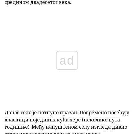
средином двадесетог века.
ad
Данас село је потпуно празан. Повремено посећују
власници појединих кућа хере (неколико пута
годишње). Међу напуштеном селу изгледа дивно