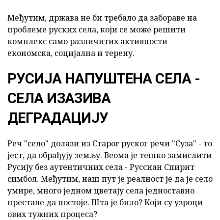
Међутим, држава не би требало да забораве на
проблеме руских села, који се може решити
комплекс само различитих активности -
економска, социјална и терену.
РУСИЈА НАПУШТЕНА СЕЛА -
СЕЛА ИЗАЗИВА
ДЕГРАДАЦИЈУ
Реч "село" долази из Старог руског речи "Суза" - то
јест, да обрађују земљу. Веома је тешко замислити
Русију без аутентичних села - Руссиан Спирит
симбол. Међутим, наш пут је реалност је да је село
умире, много једном цветају села једноставно
престале да постоје. Шта је било? Који су узроци
ових тужних процеса?