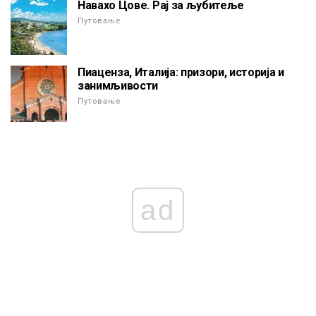
Навахо Цове. Рај за љубитеље
Путовање
Пиаценза, Италија: призори, историја и
занимљивости
Путовање
ad