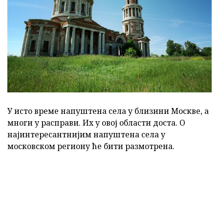
У исто време напуштена села у близини Москве, а
многи у расправи. Их у овој области доста. О
најинтересантнијим напуштена села у
московском региону ће бити размотрена.