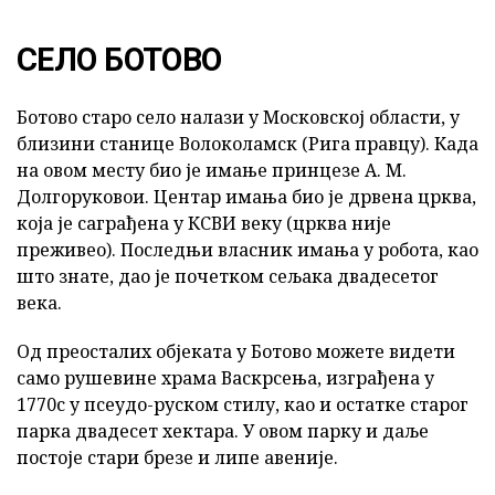
СЕЛО БОТОВО
Ботово старо село налази у Московској области, у
близини станице Волоколамск (Рига правцу). Када
на овом месту био је имање принцезе А. М.
Долгоруковои. Центар имања био је дрвена црква,
која је саграђена у КСВИ веку (црква није
преживео). Последњи власник имања у робота, као
што знате, дао је почетком сељака двадесетог
века.
Од преосталих објеката у Ботово можете видети
само рушевине храма Васкрсења, изграђена у
1770с у псеудо-руском стилу, као и остатке старог
парка двадесет хектара. У овом парку и даље
постоје стари брезе и липе авеније.