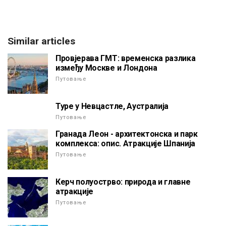
Similar articles
Провјерава ГМТ: временска разлика
између Москве и Лондона
Путовање
Туре у Невцастле, Аустралија
Путовање
Гранада Леон - архитектонска и парк
комплекса: опис. Атракције Шпанија
Путовање
Керч полуострво: природа и главне
атракције
Путовање