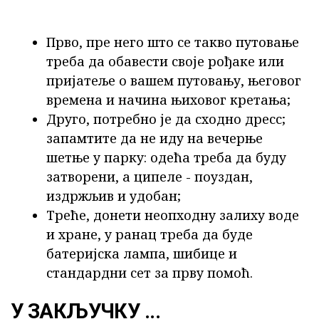
Прво, пре него што се такво путовање
треба да обавести своје рођаке или
пријатеље о вашем путовању, његовог
времена и начина њиховог кретања;
Друго, потребно је да сходно дресс;
запамтите да не иду на вечерње
шетње у парку: одећа треба да буду
затворени, а ципеле - поуздан,
издржљив и удобан;
Треће, донети неопходну залиху воде
и хране, у ранац треба да буде
батеријска лампа, шибице и
стандардни сет за прву помоћ.
У ЗАКЉУЧКУ ...