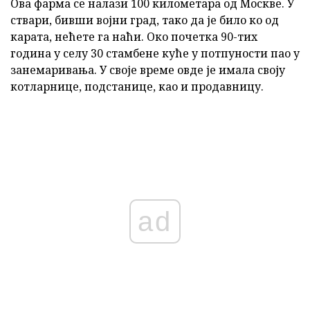
Ова фарма се налази 100 километара од Москве. У
ствари, бивши војни град, тако да је било ко од
карата, нећете га наћи. Око почетка 90-тих
година у селу 30 стамбене куће у потпуности пао у
занемаривања. У своје време овде је имала своју
котларнице, подстанице, као и продавницу.
ad