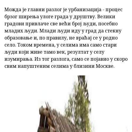
Можда је главни разлог је урбанизација - процес
брзог ширења улоге града у друштву. Велики
градови привлаче све већи број људи, посебно
младих људи. Млади људи иду у град да стекну
образовање и, по правилу, не враћај се у родно
село. Током времена, у селима има само стари
људи који живе тамо век, резултат у селу
изумирања. Из тог разлога, само се појавио у скоро
свим напуштеним селима у близини Москве.