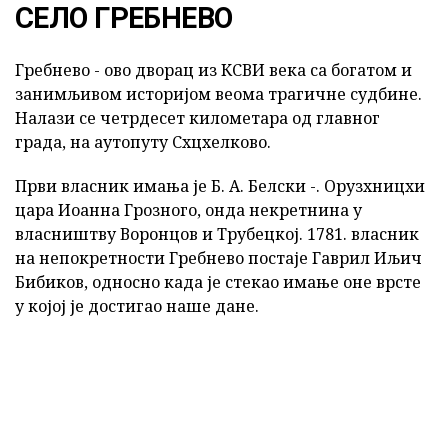
СЕЛО ГРЕБНЕВО
Гребнево - ово дворац из КСВИ века са богатом и
занимљивом историјом веома трагичне судбине.
Налази се четрдесет километара од главног
града, на аутопуту Схцхелково.
Први власник имања је Б. А. Белски -. Орузхницхи
цара Иоанна Грозного, онда некретнина у
власништву Воронцов и Трубецкој. 1781. власник
на непокретности Гребнево постаје Гаврил Иљич
Бибиков, односно када је стекао имање оне врсте
у којој је достигао наше дане.