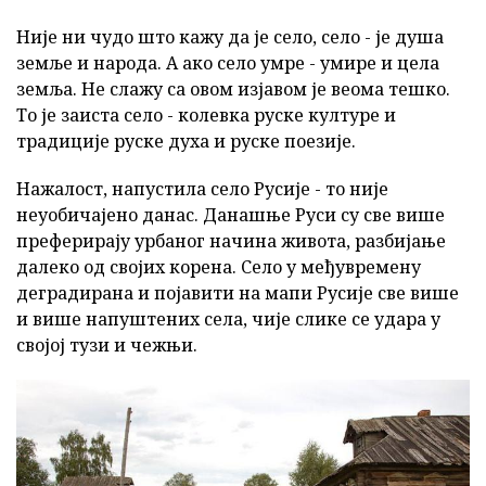
Није ни чудо што кажу да је село, село - је душа
земље и народа. А ако село умре - умире и цела
земља. Не слажу са овом изјавом је веома тешко.
То је заиста село - колевка руске културе и
традиције руске духа и руске поезије.
Нажалост, напустила село Русије - то није
неуобичајено данас. Данашње Руси су све више
преферирају урбаног начина живота, разбијање
далеко од својих корена. Село у међувремену
деградирана и појавити на мапи Русије све више
и више напуштених села, чије слике се удара у
својој тузи и чежњи.