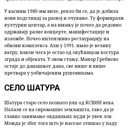
У касним 1980-им виле, рекло би се, да је добила
нови подстицај за развој и очување. Ту формирали
културни центар, а на имању је почео да редовно
одржавају разне концерте, манифестације и
изложбе. Почео интензивно рестаурацију на
обнови комплекса. Али у 1991. имао је велику
ватру, након чега је остао од окућницом костура
зграда и објеката. У овом стању, Манор Гребнево
остаје до данашњег дана, све више и више
претвара у уобичајеним рушевинама.
СЕЛО ШАТУРА
Шатура старо село познато још од КСВИИ века.
Налази се на сиромашне земљишта, тако да је
главно занимање овдашњих људи је увек лов.
Можда је због тога што је насеље отишао у паду