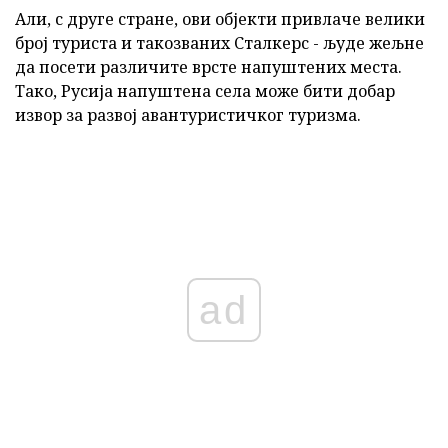
Али, с друге стране, ови објекти привлаче велики
број туриста и такозваних Сталкерс - људе жељне
да посети различите врсте напуштених места.
Тако, Русија напуштена села може бити добар
извор за развој авантуристичког туризма.
ad