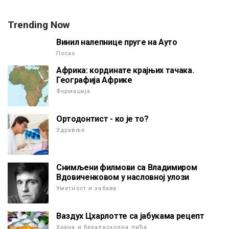
Trending Now
Винил налепнице пруге на Ауто
Посао
Африка: кординате крајњих тачака.
Географија Африке
Формација
Ортодонтист - ко је то?
Здравље
Снимљени филмови са Владимиром
Вдовиченковом у насловној улози
Уметност и забава
Ваздух Цхарлотте са јабукама рецепт
Храна и безалкохолна пића