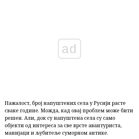
ad
Нажалост, број напуштених села у Русији расте
сваке године. Можда, кад овај проблем може бити
решен. Али, док су напуштена села су само
објекти од интереса за све врсте авантуриста,
манијаци и љубитеље суморном антике.