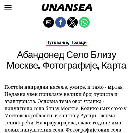
,
Путовање
Правци
Абандонед Село Близу
Москве. Фотографије, Карта
Постоји напредан насеље, умире, и тамо - мртав.
Недавна увек привлаче велики број туриста и
авантуриста. Основна тема овог чланка -
напуштена села близу Москве. Колико њих само у
Московској области, и заиста у Русији - веома
тешко рећи. На крају крајева, сваке године има
нових напуштених села. Фотографије ових села