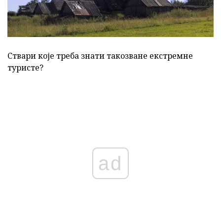
Ствари које треба знати такозване екстремне
туристе?
ad