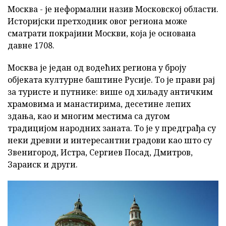
Москва - је неформални назив Московској области.
Историјски претходник овог региона може
сматрати покрајини Москви, која је основана
давне 1708.
Москва је један од водећих региона у броју
објеката културне баштине Русије. То је прави рај
за туристе и путнике: више од хиљаду античким
храмовима и манастирима, десетине лепих
здања, као и многим местима са дугом
традицијом народних заната. То је у предграђа су
неки древни и интересантни градови као што су
Звенигород, Истра, Сергиев Посад, Дмитров,
Зараиск и други.