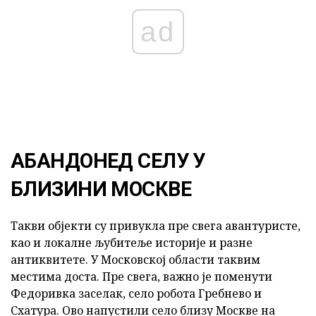
ad
АБАНДОНЕД СЕЛУ У
БЛИЗИНИ МОСКВЕ
Такви објекти су привукла пре свега авантуристе,
као и локалне љубитеље историје и разне
антиквитете. У Московској области таквим
местима доста. Пре свега, важно је поменути
Федоривка заселак, село робота Гребнево и
Схатура. Ово напустили село близу Москве на