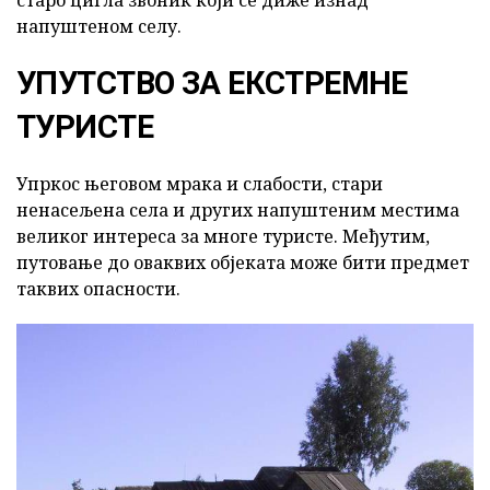
старо цигла звоник који се диже изнад
напуштеном селу.
УПУТСТВО ЗА ЕКСТРЕМНЕ
ТУРИСТЕ
Упркос његовом мрака и слабости, стари
ненасељена села и других напуштеним местима
великог интереса за многе туристе. Међутим,
путовање до оваквих објеката може бити предмет
таквих опасности.