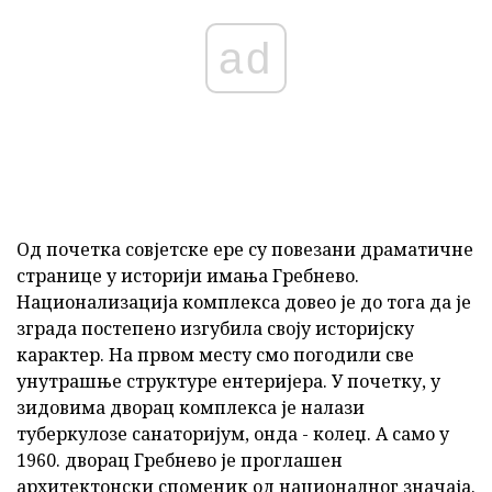
ad
Од почетка совјетске ере су повезани драматичне
странице у историји имања Гребнево.
Национализација комплекса довео је до тога да је
зграда постепено изгубила своју историјску
карактер. На првом месту смо погодили све
унутрашње структуре ентеријера. У почетку, у
зидовима дворац комплекса је налази
туберкулозе санаторијум, онда - колеџ. А само у
1960. дворац Гребнево је проглашен
архитектонски споменик од националног значаја.